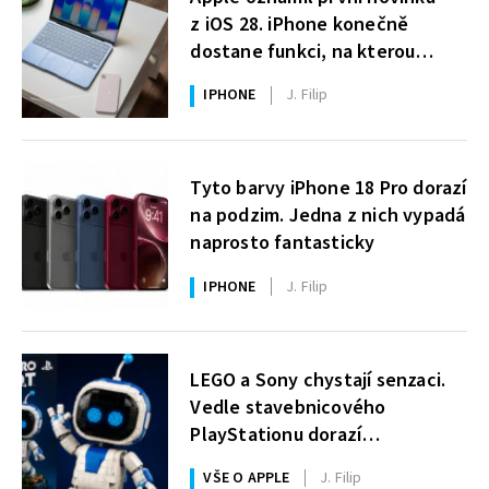
z iOS 28. iPhone konečně
dostane funkci, na kterou
uživatelé Windows čekají roky
IPHONE
J. Filip
Tyto barvy iPhone 18 Pro dorazí
na podzim. Jedna z nich vypadá
naprosto fantasticky
IPHONE
J. Filip
LEGO a Sony chystají senzaci.
Vedle stavebnicového
PlayStationu dorazí
i legendární Astro Bot a bude
VŠE O APPLE
J. Filip