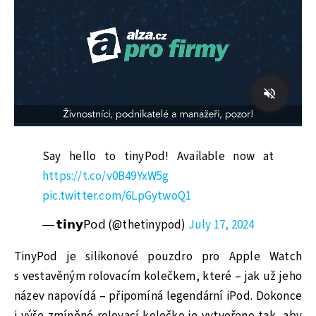
Say hello to tinyPod! Available now at
https://t.co/v0B49YxW5g
pic.twitter.com/6LpGytwoQ1
— 𝘁𝗶𝗻𝘆𝖯𝗈𝖽 (@thetinypod)
July 17, 2024
TinyPod je silikonové pouzdro pro Apple Watch
s vestavěným rolovacím kolečkem, které – jak už jeho
název napovídá – připomíná legendární iPod. Dokonce