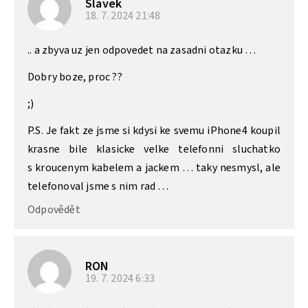
Slavek
18. 7. 2024
21:48
.. a zbyva uz jen odpovedet na zasadni otazku …
Dobry boze, proc ??
;)
P.S. Je fakt ze jsme si kdysi ke svemu iPhone4 koupil
krasne bile klasicke velke telefonni sluchatko
s kroucenym kabelem a jackem … taky nesmysl, ale
telefonoval jsme s nim rad …
Odpovědět
RON
19. 7. 2024
6:33