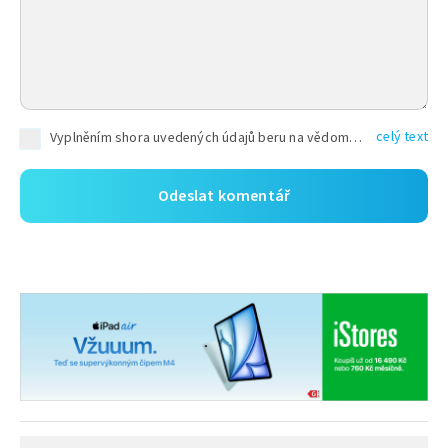
celý text
Vyplněním shora uvedených údajů beru na vědomí, že společnost TEXT FACTORY s.r.o., sídlem Brno, Durďákova 336/29, Černá Pole, PSČ: 613 00, IČ: 06157831, zapsané u Krajského soudu v Brně, oddíl C, vložka 100399, bude zpracovávat mé osobní údaje uvedené v rámci mnou vyplněného registračního formuláře na základě oprávněných zájmů TEXT FACTORY s.r.o. dle čl. 6 odst. 1 písm. f) GDPR a pro splnění právních povinností (čl. 6 odst. 1 písm. c) GDPR), a to pro tyto účely: nezbytnost zajistit oprávnění návštěvníka webových stránek provozovaných společností TEXT FACTORY s.r.o. přispívat aktivně ke zveřejněným článkům nebo v rámci diskusních fór a výkon práv TEXT FACTORY s.r.o. jako administrátora těchto diskusních fór. Více informací o zpracování osobních údajů a právech lze nalézt v