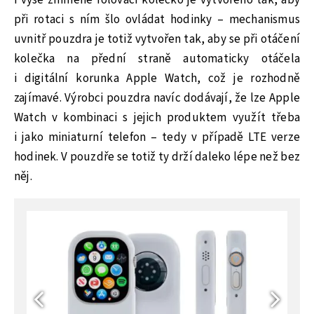
i výše zmíněné rolovací kolečko je vytvořeno tak, aby
při rotaci s ním šlo ovládat hodinky – mechanismus
uvnitř pouzdra je totiž vytvořen tak, aby se při otáčení
kolečka na přední straně automaticky otáčela
i digitální korunka Apple Watch, což je rozhodně
zajímavé. Výrobci pouzdra navíc dodávají, že lze Apple
Watch v kombinaci s jejich produktem využít třeba
i jako miniaturní telefon – tedy v případě LTE verze
hodinek. V pouzdře se totiž ty drží daleko lépe než bez
něj.