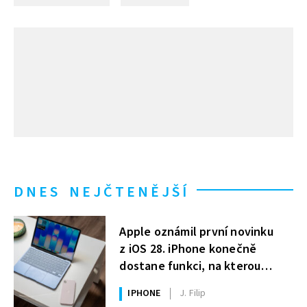
DNES NEJČTENĚJŠÍ
Apple oznámil první novinku
z iOS 28. iPhone konečně
dostane funkci, na kterou
uživatelé Windows čekají roky
IPHONE
J. Filip