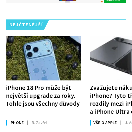
NEJČTENĚJŠÍ
iPhone 18 Pro může být
Zvažujete nák
největší upgrade za roky.
iPhone? Tyto tř
Tohle jsou všechny důvody
rozdíly mezi i
a iPhone Ultra 
rozhodnutí
IPHONE
R. Zavřel
VŠE O APPLE
J. V