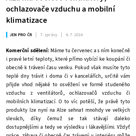
ochlazovače vzduchu a mobilní
klimatizace
JEN PRO ČR
T. zprávy
6. 7. 2024
Komerční sdělení:
Máme tu červenec a s ním konečně
i pravé letní teploty, které přímo vybízí ke koupání či
obecně k trávení času venku. Pokud však musíte tyto
teplé dny trávit i doma či v kancelářích, určitě vám
přijde vhod nějaké to osvěžení ve formě studeného
vzduchu z ventilátorů, ochlazovačů vzduchu či
mobilních klimatizací. O to víc potěší, že právě tyto
produkty lze nyní na Alze sehnat mnohdy ve velkých
slevách, díky čemuž se tak stávají daleko
dostupnějšími a tedy ve výsledku i lákavějšími. Vždyť
práce, zábava či obecně čas trávený v interiéru může