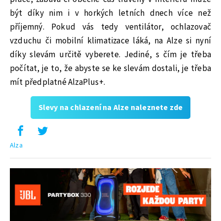
být díky nim i v horkých letních dnech více než
příjemný. Pokud vás tedy ventilátor, ochlazovač
vzduchu či mobilní klimatizace láká, na Alze si nyní
díky slevám určitě vyberete. Jediné, s čím je třeba
počítat, je to, že abyste se ke slevám dostali, je třeba
mít předplatné AlzaPlus+.
Slevy na chlazení na Alze naleznete zde
Alza