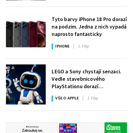
Tyto barvy iPhone 18 Pro dorazí
na podzim. Jedna z nich vypadá
naprosto fantasticky
IPHONE
J. Filip
LEGO a Sony chystají senzaci.
Vedle stavebnicového
PlayStationu dorazí
i legendární Astro Bot a bude
VŠE O APPLE
J. Filip
zdarma