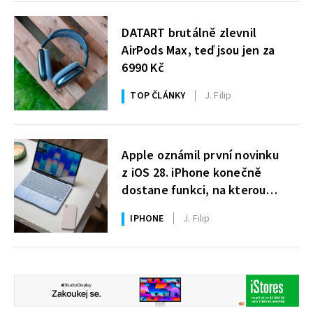
DATART brutálně zlevnil
AirPods Max, teď jsou jen za
6990 Kč
TOP ČLÁNKY
J. Filip
Apple oznámil první novinku
z iOS 28. iPhone konečně
dostane funkci, na kterou
uživatelé Windows čekají roky
IPHONE
J. Filip