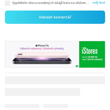
celý text
Vyplněním shora uvedených údajů beru na vědomí, že společnost TEXT FACTORY s.r.o., sídlem Brno, Durďákova 336/29, Černá Pole, PSČ: 613 00, IČ: 06157831, zapsané u Krajského soudu v Brně, oddíl C, vložka 100399, bude zpracovávat mé osobní údaje uvedené v rámci mnou vyplněného registračního formuláře na základě oprávněných zájmů TEXT FACTORY s.r.o. dle čl. 6 odst. 1 písm. f) GDPR a pro splnění právních povinností (čl. 6 odst. 1 písm. c) GDPR), a to pro tyto účely: nezbytnost zajistit oprávnění návštěvníka webových stránek provozovaných společností TEXT FACTORY s.r.o. přispívat aktivně ke zveřejněným článkům nebo v rámci diskusních fór a výkon práv TEXT FACTORY s.r.o. jako administrátora těchto diskusních fór. Více informací o zpracování osobních údajů a právech lze nalézt v