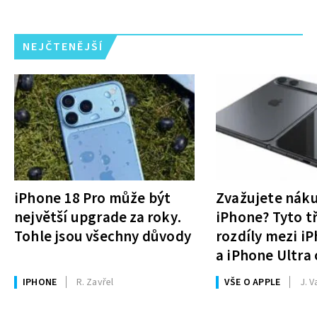
NEJČTENĚJŠÍ
iPhone 18 Pro může být
Zvažujete nák
největší upgrade za roky.
iPhone? Tyto tř
Tohle jsou všechny důvody
rozdíly mezi i
a iPhone Ultra 
rozhodnutí
IPHONE
R. Zavřel
VŠE O APPLE
J. V