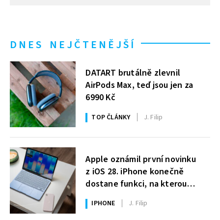
DNES NEJČTENĚJŠÍ
DATART brutálně zlevnil
AirPods Max, teď jsou jen za
6990 Kč
TOP ČLÁNKY
J. Filip
Apple oznámil první novinku
z iOS 28. iPhone konečně
dostane funkci, na kterou
uživatelé Windows čekají roky
IPHONE
J. Filip