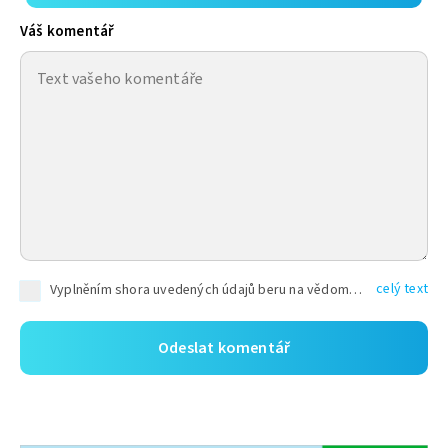
Váš komentář
celý text
Vyplněním shora uvedených údajů beru na vědomí, že společnost TEXT FACTORY s.r.o., sídlem Brno, Durďákova 336/29, Černá Pole, PSČ: 613 00, IČ: 06157831, zapsané u Krajského soudu v Brně, oddíl C, vložka 100399, bude zpracovávat mé osobní údaje uvedené v rámci mnou vyplněného registračního formuláře na základě oprávněných zájmů TEXT FACTORY s.r.o. dle čl. 6 odst. 1 písm. f) GDPR a pro splnění právních povinností (čl. 6 odst. 1 písm. c) GDPR), a to pro tyto účely: nezbytnost zajistit oprávnění návštěvníka webových stránek provozovaných společností TEXT FACTORY s.r.o. přispívat aktivně ke zveřejněným článkům nebo v rámci diskusních fór a výkon práv TEXT FACTORY s.r.o. jako administrátora těchto diskusních fór. Více informací o zpracování osobních údajů a právech lze nalézt v