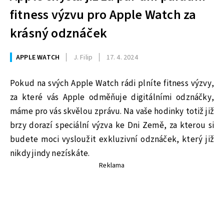
fitness výzvu pro Apple Watch za
krásný odznáček
APPLE WATCH
J. Filip
17. 4. 2024
Pokud na svých Apple Watch rádi plníte fitness výzvy,
za které vás Apple odměňuje digitálními odznáčky,
máme pro vás skvělou zprávu. Na vaše hodinky totiž již
brzy dorazí speciální výzva ke Dni Země, za kterou si
budete moci vysloužit exkluzivní odznáček, který již
nikdy jindy nezískáte.
Reklama