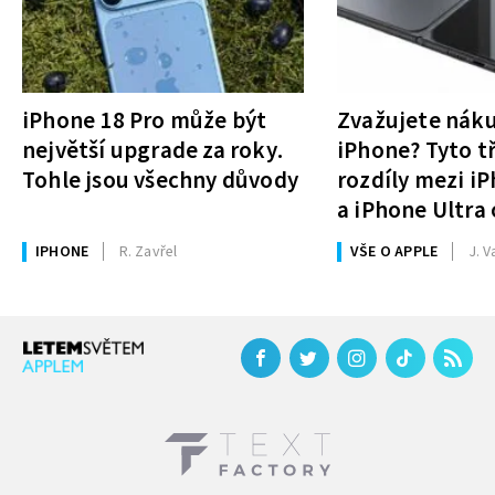
iPhone 18 Pro může být
Zvažujete nák
největší upgrade za roky.
iPhone? Tyto tř
Tohle jsou všechny důvody
rozdíly mezi i
a iPhone Ultra 
rozhodnutí
IPHONE
R. Zavřel
VŠE O APPLE
J. V