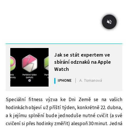
MOHLO BY VÁS ZAJÍMAT
Jak se stát expertem ve
sbírání odznaků na Apple
Watch
IPHONE
A. Tomanová
Speciální fitness výzva ke Dni Země se na vašich
hodinkách objeví už příští týden, konkrétně 22. dubna,
a k jejímu splnění bude jednoduše nutné cvičit (a své
cvičení si přes hodinky změřit) alespoň 30 minut. Jedná