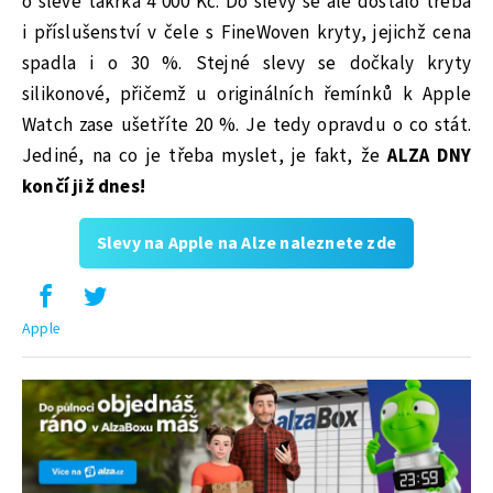
o slevě takřka 4 000 Kč. Do slevy se ale dostalo třeba
i příslušenství v čele s FineWoven kryty, jejichž cena
spadla i o 30 %. Stejné slevy se dočkaly kryty
silikonové, přičemž u originálních řemínků k Apple
Watch zase ušetříte 20 %. Je tedy opravdu o co stát.
Jediné, na co je třeba myslet, je fakt, že
ALZA DNY
končí již dnes!
Slevy na Apple na Alze naleznete zde
Apple