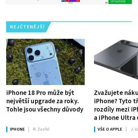
NEJČTENĚJŠÍ
iPhone 18 Pro může být
Zvažujete nák
největší upgrade za roky.
iPhone? Tyto tř
Tohle jsou všechny důvody
rozdíly mezi i
a iPhone Ultra 
rozhodnutí
IPHONE
R. Zavřel
VŠE O APPLE
J. V