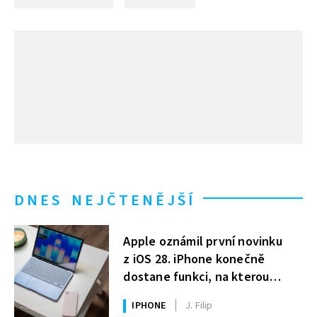
DNES NEJČTENĚJŠÍ
Apple oznámil první novinku
z iOS 28. iPhone konečně
dostane funkci, na kterou
uživatelé Windows čekají roky
IPHONE
J. Filip