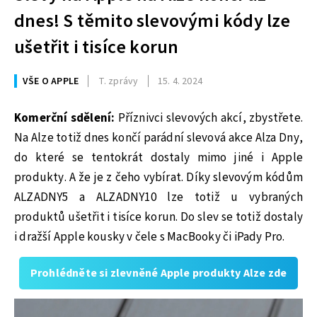
dnes! S těmito slevovými kódy lze
ušetřit i tisíce korun
VŠE O APPLE
T. zprávy
15. 4. 2024
Komerční sdělení:
Příznivci slevových akcí, zbystřete.
Na Alze totiž dnes končí parádní slevová akce Alza Dny,
do které se tentokrát dostaly mimo jiné i Apple
produkty. A že je z čeho vybírat. Díky slevovým kódům
ALZADNY5 a ALZADNY10 lze totiž u vybraných
produktů ušetřit i tisíce korun. Do slev se totiž dostaly
i dražší Apple kousky v čele s MacBooky či iPady Pro.
Prohlédněte si zlevněné Apple produkty Alze zde