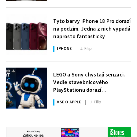
Tyto barvy iPhone 18 Pro dorazí
na podzim. Jedna z nich vypadá
naprosto fantasticky
IPHONE
J. Filip
LEGO a Sony chystají senzaci.
Vedle stavebnicového
PlayStationu dorazí
i legendární Astro Bot a bude
VŠE O APPLE
J. Filip
zdarma