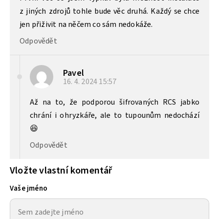
z jiných zdrojů tohle bude věc druhá. Každý se chce
jen přiživit na něčem co sám nedokáže.
Odpovědět
Pavel
16. 4. 2024
15:57
Až na to, že podporou šifrovaných RCS jabko
chrání i ohryzkáře, ale to tupounům nedochází
😆
Odpovědět
Vložte vlastní komentář
Vaše jméno