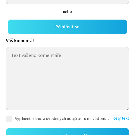
nebo
Přihlásit se
Váš komentář
celý text
Vyplněním shora uvedených údajů beru na vědomí, že společnost TEXT FACTORY s.r.o., sídlem Brno, Durďákova 336/29, Černá Pole, PSČ: 613 00, IČ: 06157831, zapsané u Krajského soudu v Brně, oddíl C, vložka 100399, bude zpracovávat mé osobní údaje uvedené v rámci mnou vyplněného registračního formuláře na základě oprávněných zájmů TEXT FACTORY s.r.o. dle čl. 6 odst. 1 písm. f) GDPR a pro splnění právních povinností (čl. 6 odst. 1 písm. c) GDPR), a to pro tyto účely: nezbytnost zajistit oprávnění návštěvníka webových stránek provozovaných společností TEXT FACTORY s.r.o. přispívat aktivně ke zveřejněným článkům nebo v rámci diskusních fór a výkon práv TEXT FACTORY s.r.o. jako administrátora těchto diskusních fór. Více informací o zpracování osobních údajů a právech lze nalézt v