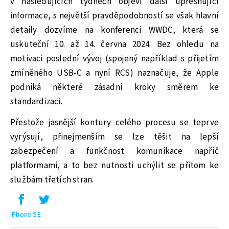
v následujících týdnech objeví další upřesňující
informace, s největší pravděpodobností se však hlavní
detaily dozvíme na konferenci WWDC, která se
uskuteční 10. až 14. června 2024. Bez ohledu na
motivaci poslední vývoj (spojený například s přijetím
zmíněného USB-C a nyní RCS) naznačuje, že Apple
podniká některé zásadní kroky směrem ke
standardizaci.
Přestože jasnější kontury celého procesu se teprve
vyrýsují, přinejmenším se lze těšit na lepší
zabezpečení a funkčnost komunikace napříč
platformami, a to bez nutnosti uchýlit se přitom ke
službám třetích stran.
iPhone SE