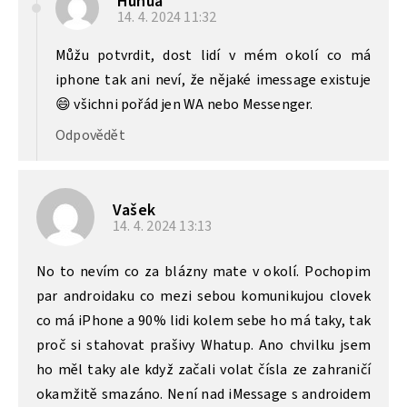
Huhua
14. 4. 2024
11:32
Můžu potvrdit, dost lidí v mém okolí co má
iphone tak ani neví, že nějaké imessage existuje
😄 všichni pořád jen WA nebo Messenger.
Odpovědět
Vašek
14. 4. 2024
13:13
No to nevím co za blázny mate v okolí. Pochopim
par androidaku co mezi sebou komunikujou clovek
co má iPhone a 90% lidi kolem sebe ho má taky, tak
proč si stahovat prašivy Whatup. Ano chvilku jsem
ho měl taky ale když začali volat čísla ze zahraničí
okamžitě smazáno. Není nad iMessage s androidem