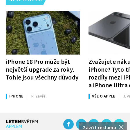
iPhone 18 Pro může být
Zvažujete nák
největší upgrade za roky.
iPhone? Tyto tř
Tohle jsou všechny důvody
rozdíly mezi i
a iPhone Ultra 
rozhodnutí
IPHONE
R. Zavřel
VŠE O APPLE
J. V
Zavřít reklamu