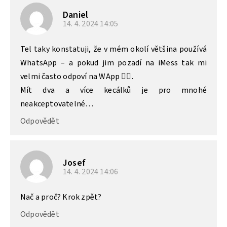
Daniel
14. 4. 2024
14:05
Tel taky konstatuji, že v mém okolí většina používá
WhatsApp – a pokud jim pozadí na iMess tak mi
velmi často odpoví na WApp 🤷‍♂️.
Mít dva a více kecálků je pro mnohé
neakceptovatelné…
Odpovědět
Josef
14. 4. 2024
14:06
Nač a proč? Krok zpět?
Odpovědět