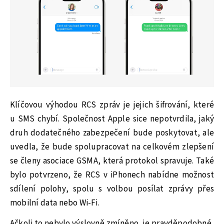
Klíčovou výhodou RCS zpráv je jejich šifrování, které
u SMS chybí. Společnost Apple sice nepotvrdila, jaký
druh dodatečného zabezpečení bude poskytovat, ale
uvedla, že bude spolupracovat na celkovém zlepšení
se členy asociace GSMA, která protokol spravuje. Také
bylo potvrzeno, že RCS v iPhonech nabídne možnost
sdílení polohy, spolu s volbou posílat zprávy přes
mobilní data nebo Wi-Fi.
Ačkoli to nebylo výslovně zmíněno, je pravděpodobné,