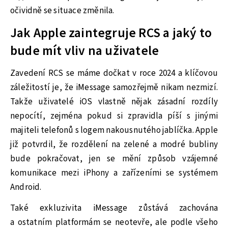
očividně se situace změnila.
Jak Apple zaintegruje RCS a jaký to
bude mít vliv na uživatele
Zavedení RCS se máme dočkat v roce 2024 a klíčovou
záležitostí je, že iMessage samozřejmě nikam nezmizí.
Takže uživatelé iOS vlastně nějak zásadní rozdíly
nepocítí, zejména pokud si zpravidla píší s jinými
majiteli telefonů s logem nakousnutého jablíčka. Apple
již potvrdil, že rozdělení na zelené a modré bubliny
bude pokračovat, jen se mění způsob vzájemné
komunikace mezi iPhony a zařízeními se systémem
Android.
Také exkluzivita iMessage zůstává zachována
a ostatním platformám se neotevře, ale podle všeho