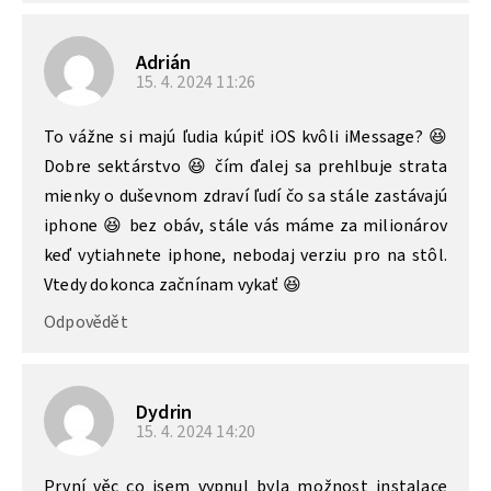
Adrián
15. 4. 2024
11:26
To vážne si majú ľudia kúpiť iOS kvôli iMessage? 😆
Dobre sektárstvo 😆 čím ďalej sa prehlbuje strata
mienky o duševnom zdraví ľudí čo sa stále zastávajú
iphone 😆 bez obáv, stále vás máme za milionárov
keď vytiahnete iphone, nebodaj verziu pro na stôl.
Vtedy dokonca začnínam vykať 😆
Odpovědět
Dydrin
15. 4. 2024
14:20
První věc co jsem vypnul byla možnost instalace