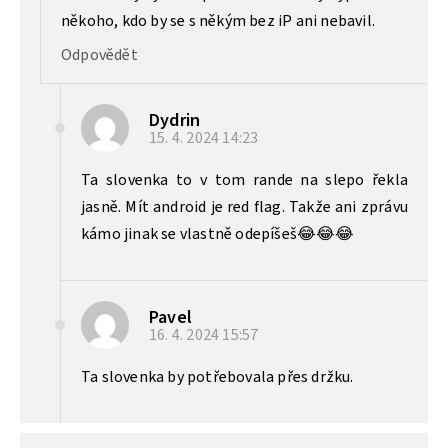
někoho, kdo by se s někým bez iP ani nebavil.
Odpovědět
Dydrin
15. 4. 2024
14:23
Ta slovenka to v tom rande na slepo řekla
jasně. Mít android je red flag. Takže ani zprávu
kámo jinak se vlastně odepíšeš😂😂😂
Pavel
16. 4. 2024
15:57
Ta slovenka by potřebovala přes držku.