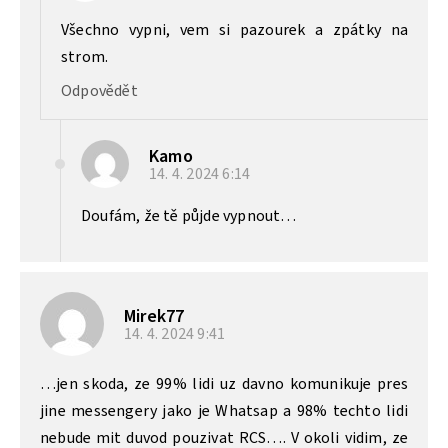
Všechno vypni, vem si pazourek a zpátky na
strom.
Odpovědět
Kamo
14. 4. 2024
6:14
Doufám, že tě půjde vypnout…
Mirek77
14. 4. 2024
9:41
…jen skoda, ze 99% lidi uz davno komunikuje pres
jine messengery jako je Whatsap a 98% techto lidi
nebude mit duvod pouzivat RCS…. V okoli vidim, ze