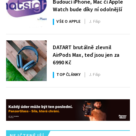
Budoucí iPhone, Mac či Apple
Watch bude díky ní odolnější
VŠE O APPLE
J. Filip
DATART brutálně zlevnil
AirPods Max, teď jsou jen za
6990 Kč
TOP ČLÁNKY
J. Filip
NEJČTENĚJŠÍ