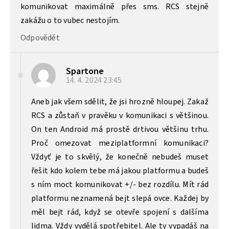
komunikovat maximálně přes sms. RCS stejně
zakážu o to vubec nestojím.
Odpovědět
Spartone
14. 4. 2024
23:45
Aneb jak všem sdělit, že jsi hrozně hloupej. Zakaž
RCS a zůstaň v pravěku v komunikaci s většinou.
On ten Android má prostě drtivou většinu trhu.
Proč omezovat meziplatformní komunikaci?
Vždyť je to skvělý, že konečně nebudeš muset
řešit kdo kolem tebe má jakou platformu a budeš
s ním moct komunikovat +/- bez rozdílu. Mít rád
platformu neznamená bejt slepá ovce. Každej by
měl bejt rád, když se otevře spojení s dalšíma
lidma. Vždy vydělá spotřebitel. Ale ty vypadáš na