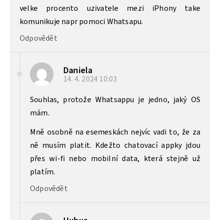
velke procento uzivatele mezi iPhony take
komunikuje napr pomoci Whatsapu.
Odpovědět
Daniela
14. 4. 2024
10:03
Souhlas, protože Whatsappu je jedno, jaký OS
mám.
Mně osobně na esemeskách nejvíc vadi to, že za
ně musím platit. Kdežto chatovací appky jdou
přes wi-fi nebo mobilní data, která stejně už
platím.
Odpovědět