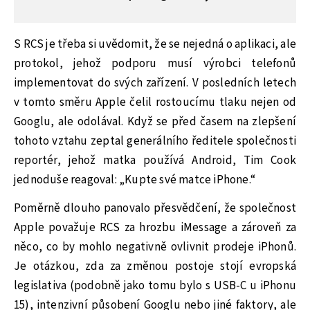
S RCS je třeba si uvědomit, že se nejedná o aplikaci, ale
protokol, jehož podporu musí výrobci telefonů
implementovat do svých zařízení. V posledních letech
v tomto směru Apple čelil rostoucímu tlaku nejen od
Googlu, ale odolával. Když se před časem na zlepšení
tohoto vztahu zeptal generálního ředitele společnosti
reportér, jehož matka používá Android, Tim Cook
jednoduše reagoval: „Kupte své matce iPhone.“
Poměrně dlouho panovalo přesvědčení, že společnost
Apple považuje RCS za hrozbu iMessage a zároveň za
něco, co by mohlo negativně ovlivnit prodeje iPhonů.
Je otázkou, zda za změnou postoje stojí evropská
legislativa (podobně jako tomu bylo s USB-C u iPhonu
15), intenzivní působení Googlu nebo jiné faktory, ale