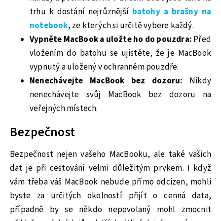
trhu k dostání nejrůznější
batohy a brašny na
notebook
, ze kterých si určitě vybere každý.
Vypněte MacBook a uložte ho do pouzdra:
Před
vložením do batohu se ujistěte, že je MacBook
vypnutý a uložený v ochranném pouzdře.
Nenechávejte MacBook bez dozoru:
Nikdy
nenechávejte svůj MacBook bez dozoru na
veřejných místech.
Bezpečnost
Bezpečnost nejen vašeho MacBooku, ale také vašich
dat je při cestování velmi důležitým prvkem. I když
vám třeba váš MacBook nebude přímo odcizen, mohli
byste za určitých okolností přijít o cenná data,
případně by se někdo nepovolaný mohl zmocnit