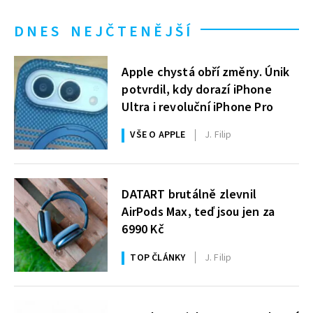
DNES NEJČTENĚJŠÍ
Apple chystá obří změny. Únik
potvrdil, kdy dorazí iPhone
Ultra i revoluční iPhone Pro
VŠE O APPLE
J. Filip
DATART brutálně zlevnil
AirPods Max, teď jsou jen za
6990 Kč
TOP ČLÁNKY
J. Filip