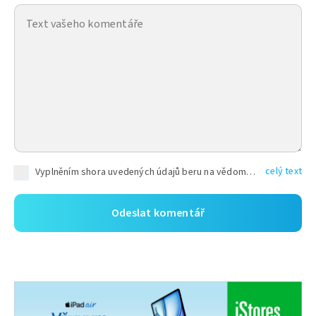
celý text
Vyplněním shora uvedených údajů beru na vědomí, že společnost TEXT FACTORY s.r.o., sídlem Brno, Durďákova 336/29, Černá Pole, PSČ: 613 00, IČ: 06157831, zapsané u Krajského soudu v Brně, oddíl C, vložka 100399, bude zpracovávat mé osobní údaje uvedené v rámci mnou vyplněného registračního formuláře na základě oprávněných zájmů TEXT FACTORY s.r.o. dle čl. 6 odst. 1 písm. f) GDPR a pro splnění právních povinností (čl. 6 odst. 1 písm. c) GDPR), a to pro tyto účely: nezbytnost zajistit oprávnění návštěvníka webových stránek provozovaných společností TEXT FACTORY s.r.o. přispívat aktivně ke zveřejněným článkům nebo v rámci diskusních fór a výkon práv TEXT FACTORY s.r.o. jako administrátora těchto diskusních fór. Více informací o zpracování osobních údajů a právech lze nalézt v