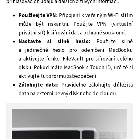
přihlašovacích údajů a dalších citlivých informací.
Používejte VPN:
Připojení k veřejným Wi-Fi sítím
může být riskantní. Použijte VPN (virtuální
privátní síť) k šifrování dat a ochraně soukromí.
Nastavte si silné heslo:
Použijte silné
a jedinečné heslo pro odemčení MacBooku
a aktivujte funkci FileVault pro šifrování celého
disku. Pokud máte MacBook s Touch ID, určitě si
aktivujte tuto formu zabezpečení
Zálohujte data:
Pravidelně zálohujte důležitá
data na externí pevný disk nebo do cloudu.