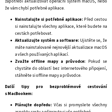
zapotřebí aktualizovat operační systém macOS, nebo
že vám chybí potřebné aplikace.
Nainstalujte si potřebné aplikace:
Před cestou
si nainstalujte všechny aplikace, které budete na
cestách potřebovat.
Aktualizujte systém a software:
Ujistěte se, že
máte nainstalované nejnovější aktualizace macOS
a všech používaných aplikací.
Zvažte offline mapy a průvodce:
Pokud se
chystáte do oblastí bez internetového připojení,
stáhněte si offline mapy a průvodce.
Další tipy pro bezproblémové cestování
s MacBookem:
Plánujte dopředu:
Včas si promyslete všechny
aspekty cesty a připravte si vše potřebné.