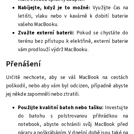
Nabíjejte, když je to možné:
Využijte čas na
letišti, vlaku nebo v kavárně k dobití baterie
vašeho MacBooku.
Zvažte externí baterii:
Pokud se chystáte do
terénu bez přístupu k elektřině, externí baterie
vám prodlouží výdrž MacBooku.
Přenášení
Určitě nechcete, aby se váš MacBook na cestách
poškodil, nebo aby vám byl odcizen, případně abyste
jej někde zapomněli nebo ztratili.
Použijte kvalitní batoh nebo tašku:
Investujte
do batohu s polstrovanou přihrádkou na
notebook, abyste ochránili svůj MacBook před
nárazy a poškrábáním. V dnešní době jsou také na