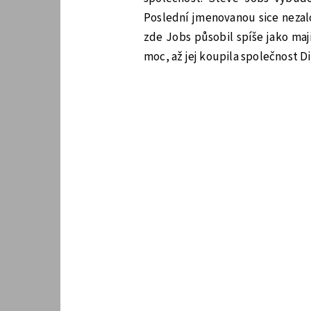
Poslední jmenovanou sice nezalož
zde Jobs působil spíše jako maji
moc, až jej koupila společnost D