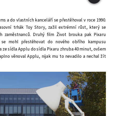
ilms a do vlastních kanceláří se přestěhoval v roce 1990.
asovní trhák Toy Story, zažil extrémní růst, který se
h zaměstnanců. Druhý film Život brouka pak Pixaru
by se mohl přestěhovat do nového obřího kampusu
ta ze sídla Applu do sídla Pixaru zhruba 40 minut, ovšem
aplno věnoval Applu, nijak mu to nevadilo a nechal žít