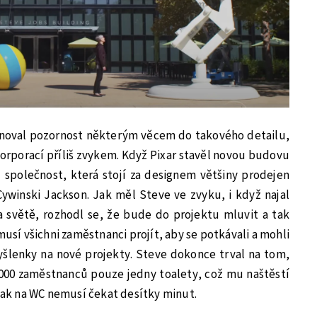
věnoval pozornost některým věcem do takového detailu,
orporací příliš zvykem. Když Pixar stavěl novou budovu
u společnost, která stojí za designem většiny prodejen
ywinski Jackson. Jak měl Steve ve zvyku, i když najal
a světě, rozhodl se, že bude do projektu mluvit a tak
musí všichni zaměstnanci projít, aby se potkávali a mohli
yšlenky na nové projekty. Steve dokonce trval na tom,
000 zaměstnanců pouze jedny toalety, což mu naštěstí
 tak na WC nemusí čekat desítky minut.