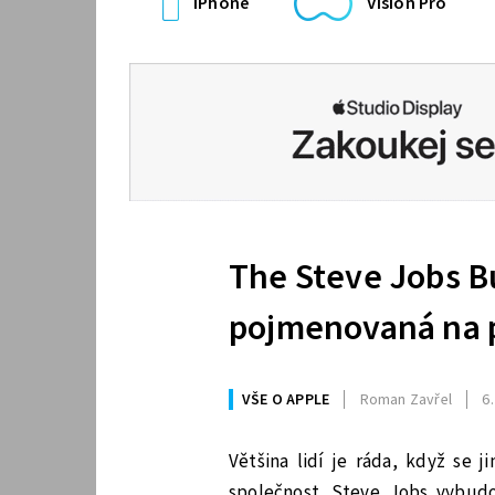
iPhone
Vision Pro
The Steve Jobs B
pojmenovaná na p
VŠE O APPLE
Roman Zavřel
6.
Většina lidí je ráda, když se 
společnost. Steve Jobs vybudov