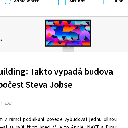
Apple Watch
AirPods
iPad
uilding: Takto vypadá budova
očest Steva Jobse
 4. 2024
jim v rámci podnikání povede vybudovat jednu silnou
al za svůj život hned tři a to Apple, NeXT a Pixar.