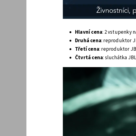
Hlavní cena
:
2 vstupenky n
Druhá cena
:
reproduktor J
Třetí cena
:
reproduktor JB
Čtvrtá cena
:
sluchátka JBL