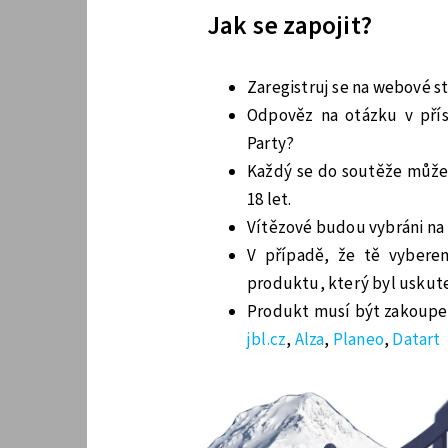
Jak se zapojit?
Zaregistruj se na
webové st
Odpověz na otázku v přís
Party?
Každý se do soutěže může 
18 let.
Vítězové budou vybráni na z
V případě, že tě vyber
produktu, který byl uskuteč
Produkt musí být zakoupen
jbl.cz
,
Alza
,
Planeo
,
Datart