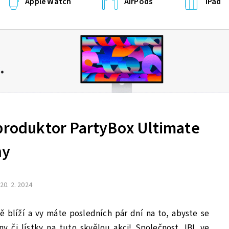
Apple Watch
AirPods
iPad
eproduktor PartyBox Ultimate
ny
20. 2. 2024
ě blíží a vy máte posledních pár dní na to, abyste se
ny či lístky na tuto skvělou akci! Společnost JBL ve