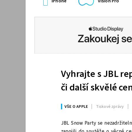
iPhone
Vision Pro
Vyhrajte s JBL r
či další skvělé ce
VŠE O APPLE
Tiskové zprávy
JBL Snow Party
se nezadržiteln
zapojili do soutěže o věcné ce