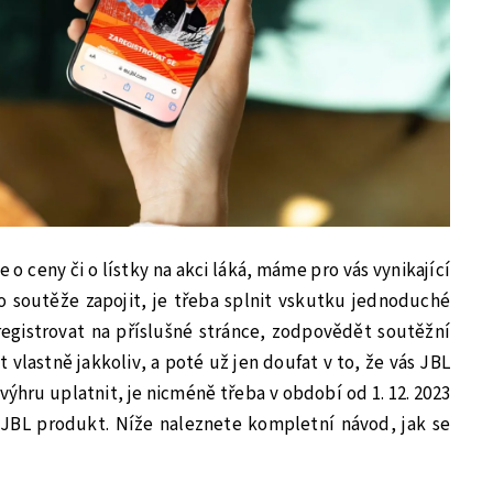
 o ceny či o lístky na akci láká, máme pro vás vynikající
o soutěže zapojit, je třeba splnit vskutku jednoduché
registrovat na příslušné stránce, zodpovědět soutěžní
vlastně jakkoliv, a poté už jen doufat v to, že vás JBL
výhru uplatnit, je nicméně třeba v období od 1. 12. 2023
ý JBL produkt. Níže naleznete kompletní návod, jak se