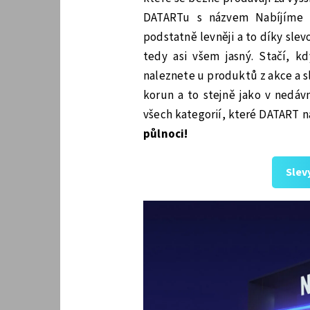
DATARTu s názvem Nabíjíme s
podstatně levněji a to díky sle
tedy asi všem jasný. Stačí, k
naleznete u produktů z akce a slev
korun a to stejně jako v nedá
všech kategorií, které DATART n
půlnoci!
Slev