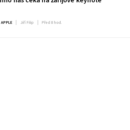
hno nás čeká na zářijové keynote
 APPLE
Jiří Filip
Před 8 hod.