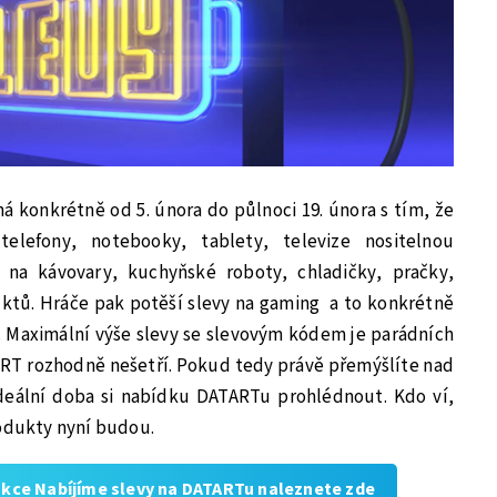
há konkrétně od 5. února do půlnoci 19. února s tím, že
elefony, notebooky, tablety, televize nositelnou
 na kávovary, kuchyňské roboty, chladičky, pračky,
ktů. Hráče pak potěší slevy na gaming
a to konkrétně
ví. Maximální výše slevy se slevovým kódem je parádních
ART rozhodně nešetří. Pokud tedy právě přemýšlíte nad
deální doba si nabídku DATARTu prohlédnout. Kdo ví,
rodukty nyní budou.
akce Nabíjíme slevy na DATARTu naleznete zde