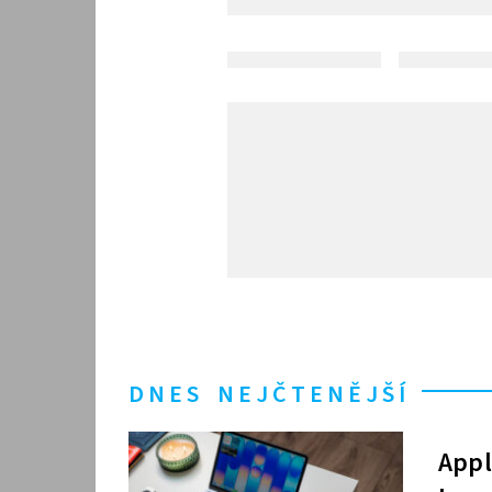
DNES NEJČTENĚJŠÍ
Appl