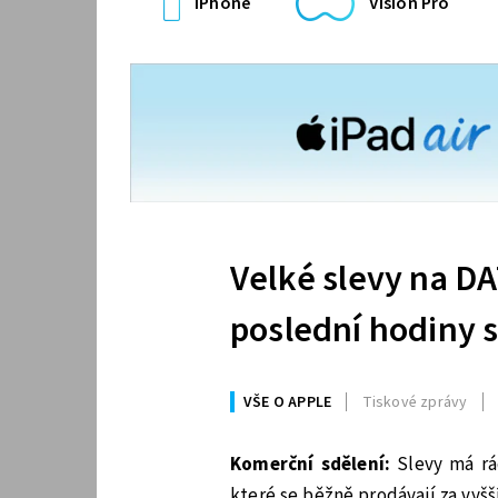
iPhone
Vision Pro
Velké slevy na DA
poslední hodiny 
VŠE O APPLE
Tiskové zprávy
Komerční sdělení:
Slevy má rá
které se běžně prodávají za vyšš