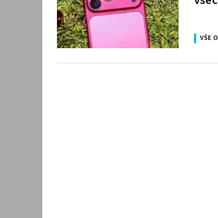
všec
VŠE O