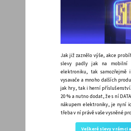
Jak již zaznělo výše, akce probí
slevy padly jak na mobilní t
elektroniku, tak samozřejmě i
vysavače a mnoho dalších produ
jak hry, tak i herní příslušenst
20 % a nutno dodat, že s ní DAT
nákupem elektroniky, je nyní i
třeba v ní právě vaše vysněné p
Veškeré slevy v rámci 