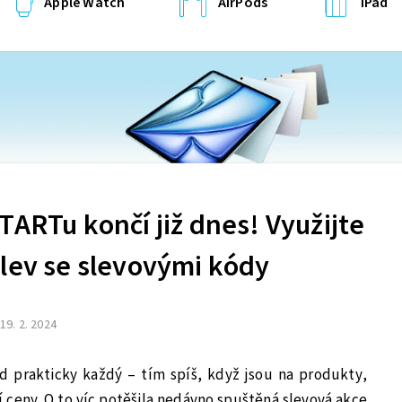
Apple Watch
AirPods
iPad
TARTu končí již dnes! Využijte
slev se slevovými kódy
19. 2. 2024
d prakticky každý – tím spíš, když jsou na produkty,
í ceny. O to víc potěšila nedávno spuštěná slevová akce