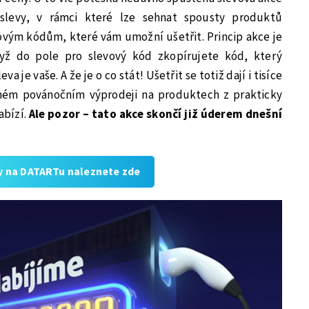
levy, v rámci které lze sehnat spousty produktů
vovým kódům, které vám umožní ušetřit. Princip akce je
dyž do pole pro slevový kód zkopírujete kód, který
a je vaše. A že je o co stát! Ušetřit se totiž dají i tisíce
vném povánočním výprodeji na produktech z prakticky
abízí.
Ale pozor – tato akce skončí již úderem dnešní
y na DATARTu naleznete zde