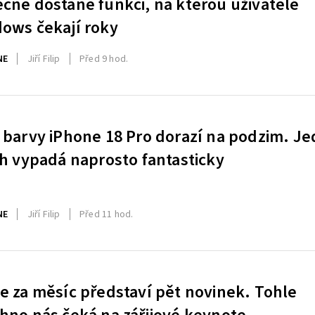
čně dostane funkci, na kterou uživatelé
ows čekají roky
NE
Jiří Filip
Před 9 hod.
 barvy iPhone 18 Pro dorazí na podzim. J
ch vypadá naprosto fantasticky
NE
Jiří Filip
Před 11 hod.
e za měsíc představí pět novinek. Tohle