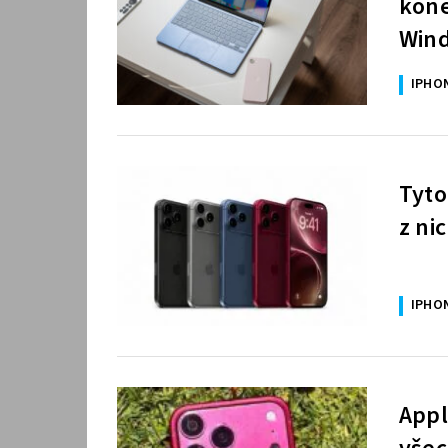
kone
Wind
IPHO
Tyto
z ni
IPHO
Appl