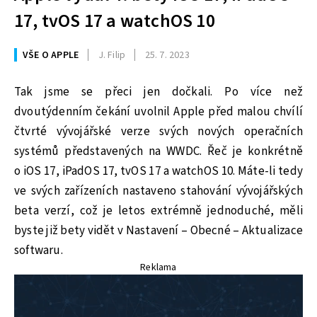
17, tvOS 17 a watchOS 10
VŠE O APPLE
J. Filip
25. 7. 2023
Tak jsme se přeci jen dočkali. Po více než
dvoutýdenním čekání uvolnil Apple před malou chvílí
čtvrté vývojářské verze svých nových operačních
systémů představených na WWDC. Řeč je konkrétně
o iOS 17, iPadOS 17, tvOS 17 a watchOS 10. Máte-li tedy
ve svých zařízeních nastaveno stahování vývojářských
beta verzí, což je letos extrémně jednoduché, měli
byste již bety vidět v Nastavení – Obecné – Aktualizace
softwaru.
Reklama