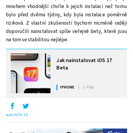
mnohem vhodnější chvíle k jejich instalaci než tomu
bylo před dvěma týdny, kdy byla instalace poměrně
riziková. Z vlastní zkušenosti bychom nicméně raději
doporučili nainstalovat spíše veřejné bety, které jsou
na tom se stabilitou nejlépe.
MOHLO BY VÁS ZAJÍMAT
Jak nainstalovat iOS 17
Beta
IPHONE
J. Filip
watchOS 10