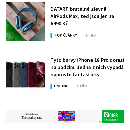
DATART brutálně zlevnil
AirPods Max, teď jsou jen za
6990 Kč
TOP ČLÁNKY
J. Filip
Tyto barvy iPhone 18 Pro dorazí
na podzim. Jedna z nich vypadá
naprosto fantasticky
IPHONE
J. Filip