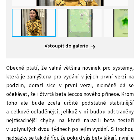
Vstoupit do galerie
Obecně platí, že valná většina novinek pro systémy,
která je zamýšlena pro vydání v jejich první verzi na
podzim, dorazí sice v první verzi, nicméně dá se
očekávat, že i čtvrtá beta leccos nového přinese. Krom
toho ale bude zcela určitě podstatně stabilnější
a celkově odladěnější, jelikož v ní budou odstraněny
nejzásadnější chyby, na které narazili beta testeři
v uplynulých dvou týdnech po jejím vydání. S trochou
nadsázky se tak dá říci, že pokud vás bety lákají, nyní je