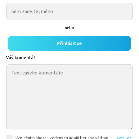
nebo
Přihlásit se
Váš komentář
celý text
Vyplněním shora uvedených údajů beru na vědomí, že společnost TEXT FACTORY s.r.o., sídlem Brno, Durďákova 336/29, Černá Pole, PSČ: 613 00, IČ: 06157831, zapsané u Krajského soudu v Brně, oddíl C, vložka 100399, bude zpracovávat mé osobní údaje uvedené v rámci mnou vyplněného registračního formuláře na základě oprávněných zájmů TEXT FACTORY s.r.o. dle čl. 6 odst. 1 písm. f) GDPR a pro splnění právních povinností (čl. 6 odst. 1 písm. c) GDPR), a to pro tyto účely: nezbytnost zajistit oprávnění návštěvníka webových stránek provozovaných společností TEXT FACTORY s.r.o. přispívat aktivně ke zveřejněným článkům nebo v rámci diskusních fór a výkon práv TEXT FACTORY s.r.o. jako administrátora těchto diskusních fór. Více informací o zpracování osobních údajů a právech lze nalézt v