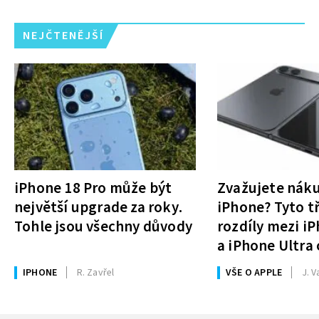
NEJČTENĚJŠÍ
iPhone 18 Pro může být
Zvažujete nák
největší upgrade za roky.
iPhone? Tyto tř
Tohle jsou všechny důvody
rozdíly mezi i
a iPhone Ultra 
rozhodnutí
IPHONE
R. Zavřel
VŠE O APPLE
J. V