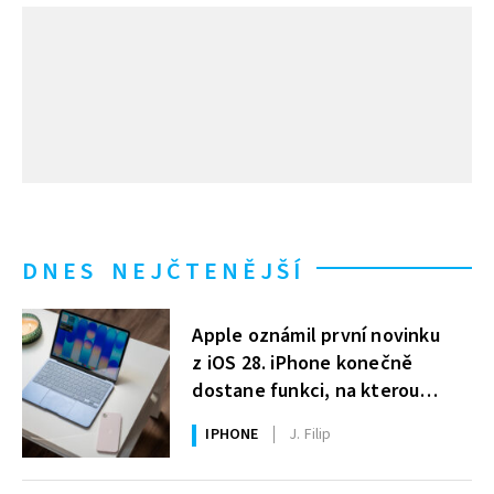
DNES NEJČTENĚJŠÍ
Apple oznámil první novinku
z iOS 28. iPhone konečně
dostane funkci, na kterou
uživatelé Windows čekají roky
IPHONE
J. Filip