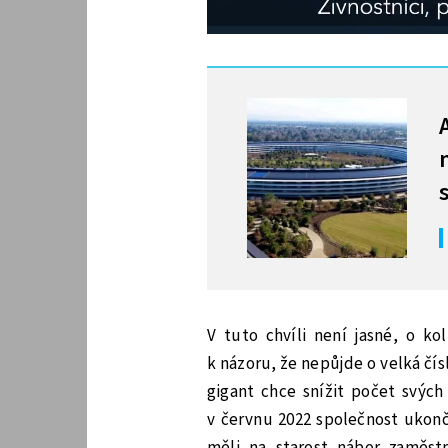
MOHLO BY VÁS ZAJÍMAT
V tuto chvíli není jasné, o ko
k názoru, že nepůjde o velká čís
gigant chce snížit počet svých
v červnu 2022 společnost ukonč
měli na starost nábor zaměst