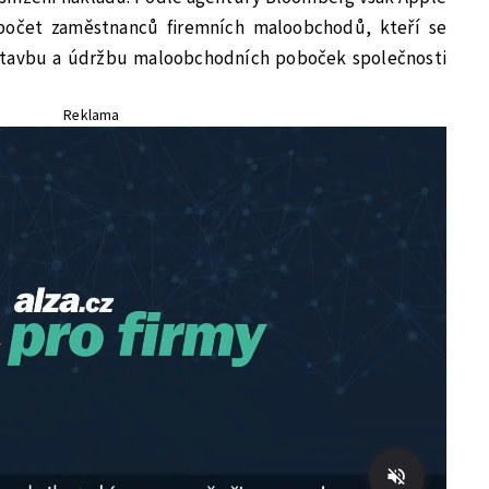
 počet zaměstnanců firemních maloobchodů, kteří se
ýstavbu a údržbu maloobchodních poboček společnosti
Reklama