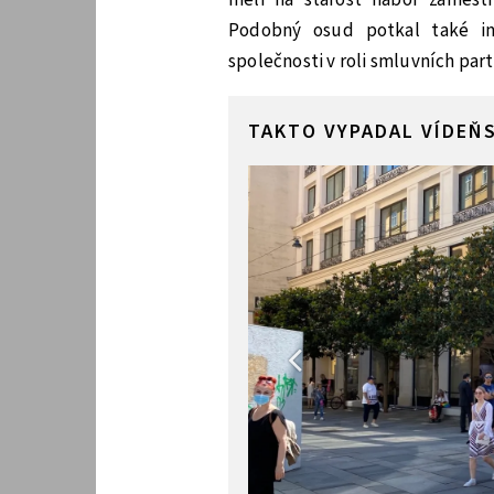
Podobný osud potkal také inž
společnosti v roli smluvních par
TAKTO VYPADAL VÍDEŇS