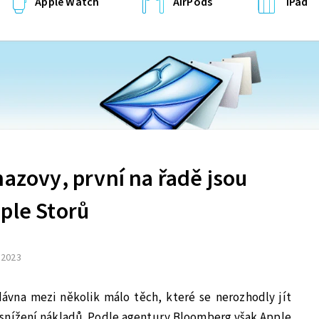
Apple Watch
AirPods
iPad
hazovy, první na řadě jsou
ple Storů
. 2023
ávna mezi několik málo těch, které se nerozhodly jít
 snížení nákladů. Podle agentury
Bloomberg
však Apple