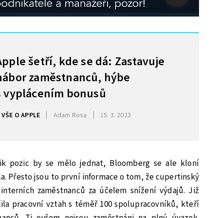
Apple šetří, kde se dá: Zastavuje
nábor zaměstnanců, hýbe
s vyplácením bonusů
VŠE O APPLE
Adam Rosa
15. 3. 2023
lik pozic by se mělo jednat, Bloomberg se ale kloní
la. Přesto jsou to první informace o tom, že cupertinský
 interních zaměstnanců za účelem snížení výdajů. Již
ila pracovní vztah s téměř 100 spolupracovníků, kteří
nanců. Ti ovšem nejsou zaměstnáni na plný úvazek.