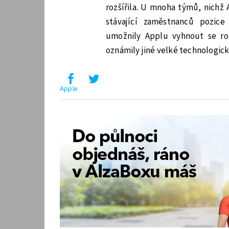
rozšířila. U mnoha týmů, nichž 
stávající zaměstnanců pozic
umožnily Applu vyhnout se ro
oznámily jiné velké technologick
Apple