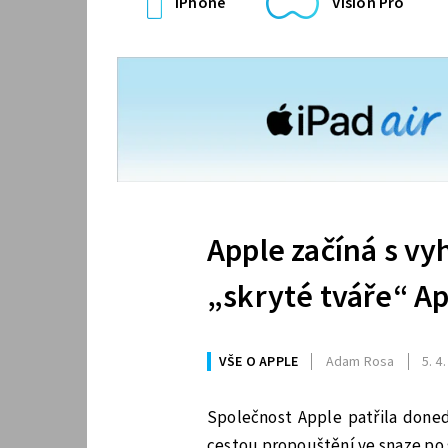
iPhone
Vision Pro
Apple začíná s vy
„skryté tváře“ Ap
VŠE O APPLE
Adam Rosa
5. 4
Společnost Apple patřila doned
cestou propouštění ve snaze po