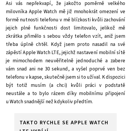
Asi vás nepřekvapí, že jakožto poměrně velkého
milovníka Apple Watch mě již mnohokrát omezení ve
formě nutnosti telefonu v mé blízkosti kvůli zachování
jejich plné funkčnosti dost limitovalo, jelikož mě
zkrátka přimělo s sebou vždy telefon vzít, aniž jsem
třeba úplně chtěl. Když jsem proto nasadil na své
zápěstí Apple Watch LTE, jejichž nastavení mobilní sítě
je mimochodem neuvěřitelně jednoduché a zabere
vám snad ani ne 30 sekund, a vyšel poprvé ven bez
telefonu v kapse, skutečně jsem si to užíval. K dispozici
být totiž musím (a chci) kvůli práci v podstatě
neustále a to bylo rázem díky mobilnímu připojení
u Watch snadnější než kdykoliv předtím.
TAKTO RYCHLE SE APPLE WATCH