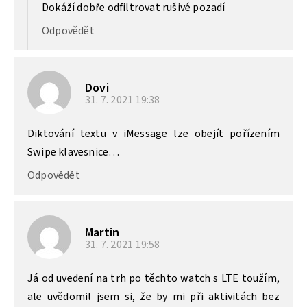
Dokáží dobře odfiltrovat rušivé pozadí
Odpovědět
Dovi
31. 7. 2021
19:38
Diktování textu v iMessage lze obejít pořízením
Swipe klavesnice…
Odpovědět
Martin
31. 7. 2021
19:58
Já od uvedení na trh po těchto watch s LTE toužím,
ale uvědomil jsem si, že by mi při aktivitách bez