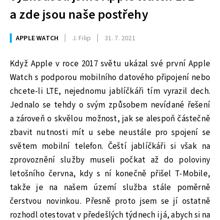
a zde jsou naše postřehy
APPLE WATCH
J. Filip
31. 7. 2021
Když Apple v roce 2017 světu ukázal své první Apple
Watch s podporou mobilního datového připojení nebo
chcete-li LTE, nejednomu jablíčkáři tím vyrazil dech.
Jednalo se tehdy o svým způsobem nevídané řešení
a zároveň o skvělou možnost, jak se alespoň částečně
zbavit nutnosti mít u sebe neustále pro spojení se
světem mobilní telefon. Čeští jablíčkáři si však na
zprovoznění služby museli počkat až do poloviny
letošního června, kdy s ní konečně přišel T-Mobile,
takže je na našem území služba stále poměrně
čerstvou novinkou. Přesně proto jsem se jí ostatně
rozhodl otestovat v předešlých týdnech i já, abych si na