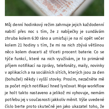
Můj denní hodinkový režim zahrnuje jejich každodenní
nabití přes noc s tím, že z nabíječky je sundávám
zhruba kolem 6:30 ráno a umisťuji je na ní opět večer
kolem 21 hodiny s tím, že mi na nich zbývá většinou
něco kolem dvaceti až třiceti procent baterie. Co se
týče funkcí, které na nich využívám, je to primárně
příjem notifikací na zprávy, telefonáty, maily, novinky
v aplikacích a na sociálních sítích, kterých jsou za den
(bohužel) někdy i vyšší stovky. Prosím, nezačněte mě
za počet mých notifikací hned lynčovat. Moje workflow
je holt takto nastaveno a jelikož mi vyhovuje, nemám
potřebu jej v současnosti jakkoliv měnit. Výše uvedené
číslo berte proto skutečně jen jako ukazatel toho, že