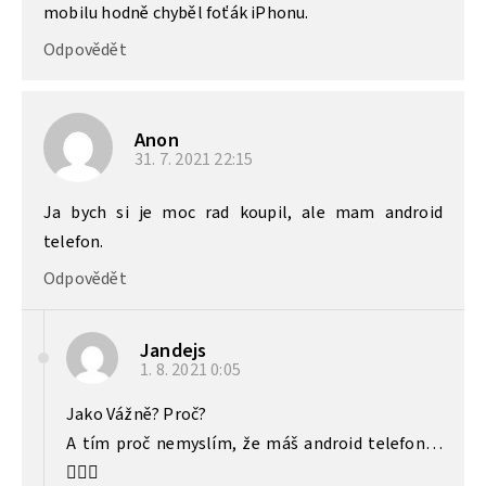
mobilu hodně chyběl foťák iPhonu.
Odpovědět
Anon
31. 7. 2021
22:15
Ja bych si je moc rad koupil, ale mam android
telefon.
Odpovědět
Jandejs
1. 8. 2021
0:05
Jako Vážně? Proč?
A tím proč nemyslím, že máš android telefon…
🤷🏻‍♂️