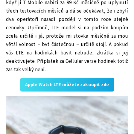
když jí T-Mobile nabízí za 99 Kč měsíčně po uplynutí
třech testovacích měsíců a dá se očekávat, že i zbylí
dva operátoři nasadí později v tomto roce stejné
cenovky. Upřímně, LTE model si na podzim koupím
zcela určitě i já, protože mi stovka měsíčně za mou
větší volnost – byť částečnou – určitě stojí. A pokud
vás LTE na hodinkách bavit nebude, zkrátka si jej
deaktivujete. Příplatek za Cellular verze hodinek totiž
zas tak velký není.
Apple Watch LTE můžete zakoupit zde