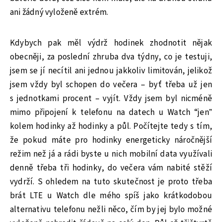
ani žádný vyloženě extrém.
Kdybych pak měl výdrž hodinek zhodnotit nějak
obecněji, za poslední zhruba dva týdny, co je testuji,
jsem se jí necítil ani jednou jakkoliv limitován, jelikož
jsem vždy byl schopen do večera – byť třeba už jen
s jednotkami procent – vyjít. Vždy jsem byl nicméně
mimo připojení k telefonu na datech u Watch “jen”
kolem hodinky až hodinky a půl. Počítejte tedy s tím,
že pokud máte pro hodinky energeticky náročnější
režim než já a rádi byste u nich mobilní data využívali
denně třeba tři hodinky, do večera vám nabité stěží
vydrží. S ohledem na tuto skutečnost je proto třeba
brát LTE u Watch dle mého spíš jako krátkodobou
alternativu telefonu nežli něco, čím by jej bylo možné