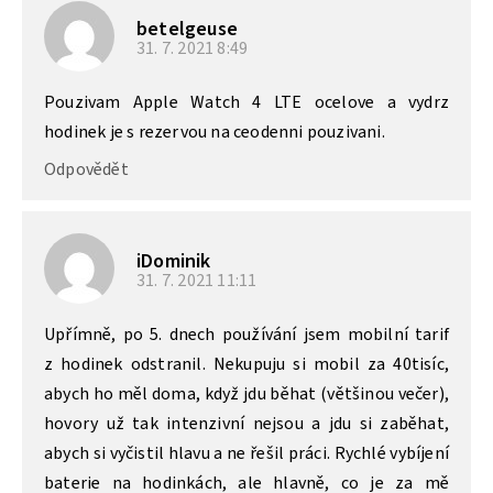
betelgeuse
31. 7. 2021
8:49
Pouzivam Apple Watch 4 LTE ocelove a vydrz
hodinek je s rezervou na ceodenni pouzivani.
Odpovědět
iDominik
31. 7. 2021
11:11
Upřímně, po 5. dnech používání jsem mobilní tarif
z hodinek odstranil. Nekupuju si mobil za 40tisíc,
abych ho měl doma, když jdu běhat (většinou večer),
hovory už tak intenzivní nejsou a jdu si zaběhat,
abych si vyčistil hlavu a ne řešil práci. Rychlé vybíjení
baterie na hodinkách, ale hlavně, co je za mě