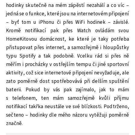
hodinky skutečně na mém zápěstí nezahálí a co víc –
jedná se o funkce, které jsou na internetovém připojení
– byť tom u iPhonu či přes WiFi hodinek – závislé.
Kromě notifikací pak přes Watch ovládám svou
HomeKitovou domácnost, ke které je taky potřeba
přistupovat přes internet, a samozřejmě i hloupůstky
typu Spotify a tak podobně. Vcelku rád si přes ně
měřím i procházky v ostřejším tempu či jiné sportovní
aktivity, což sice internetové připojení nevyžaduje, ale
zato poměrně dost spotřebovává při delším spuštění
baterii. Pokud by vás pak zajímalo, jak to mám
s telefonem, ten mám samozřejmě kvůli příjmu
notifikací takřka neustále ve své blízkosti. Podtrženo,
sečteno – hodinky dle mého názoru vytěžuji poměrně
značně.