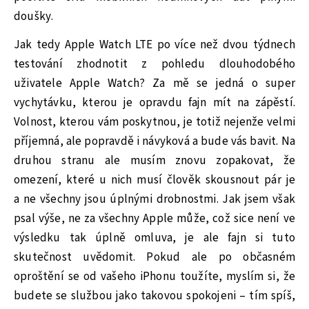
doušky.
Jak tedy Apple Watch LTE po více než dvou týdnech
testování zhodnotit z pohledu dlouhodobého
uživatele Apple Watch? Za mě se jedná o super
vychytávku, kterou je opravdu fajn mít na zápěstí.
Volnost, kterou vám poskytnou, je totiž nejenže velmi
příjemná, ale popravdě i návyková a bude vás bavit. Na
druhou stranu ale musím znovu zopakovat, že
omezení, které u nich musí člověk skousnout pár je
a ne všechny jsou úplnými drobnostmi. Jak jsem však
psal výše, ne za všechny Apple může, což sice není ve
výsledku tak úplně omluva, je ale fajn si tuto
skutečnost uvědomit. Pokud ale po občasném
oproštění se od vašeho iPhonu toužíte, myslím si, že
budete se službou jako takovou spokojeni – tím spíš,