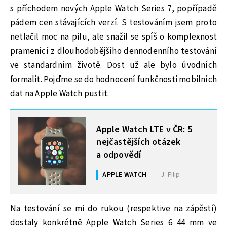
s příchodem nových Apple Watch Series 7, popřípadě
pádem cen stávajících verzí. S testováním jsem proto
netlačil moc na pilu, ale snažil se spíš o komplexnost
pramenící z dlouhodobějšího dennodenního testování
ve standardním životě. Dost už ale bylo úvodních
formalit. Pojďme se do hodnocení funkčnosti mobilních
dat na Apple Watch pustit.
MOHLO BY VÁS ZAJÍMAT
Apple Watch LTE v ČR: 5
nejčastějších otázek
a odpovědí
APPLE WATCH
J. Filip
Na testování se mi do rukou (respektive na zápěstí)
dostaly konkrétně Apple Watch Series 6 44 mm ve