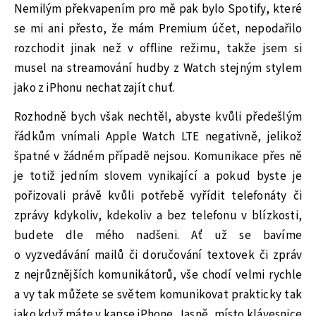
Nemilým překvapením pro mě pak bylo Spotify, které
se mi ani přesto, že mám Premium účet, nepodařilo
rozchodit jinak než v offline režimu, takže jsem si
musel na streamování hudby z Watch stejným stylem
jako z iPhonu nechat zajít chuť.
Rozhodně bych však nechtěl, abyste kvůli předešlým
řádkům vnímali Apple Watch LTE negativně, jelikož
špatné v žádném případě nejsou. Komunikace přes ně
je totiž jedním slovem vynikající a pokud byste je
pořizovali právě kvůli potřebě vyřídit telefonáty či
zprávy kdykoliv, kdekoliv a bez telefonu v blízkosti,
budete dle mého nadšeni. Ať už se bavíme
o vyzvedávání mailů či doručování textovek či zpráv
z nejrůznějších komunikátorů, vše chodí velmi rychle
a vy tak můžete se světem komunikovat prakticky tak
jako když máte v kapse iPhone. Jasně, místo klávesnice