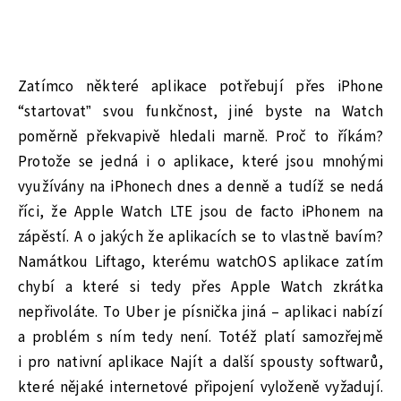
Zatímco některé aplikace potřebují přes iPhone
“startovat” svou funkčnost, jiné byste na Watch
poměrně překvapivě hledali marně. Proč to říkám?
Protože se jedná i o aplikace, které jsou mnohými
využívány na iPhonech dnes a denně a tudíž se nedá
říci, že Apple Watch LTE jsou de facto iPhonem na
zápěstí. A o jakých že aplikacích se to vlastně bavím?
Namátkou Liftago, kterému watchOS aplikace zatím
chybí a které si tedy přes Apple Watch zkrátka
nepřivoláte. To Uber je písnička jiná – aplikaci nabízí
a problém s ním tedy není. Totéž platí samozřejmě
i pro nativní aplikace Najít a další spousty softwarů,
které nějaké internetové připojení vyloženě vyžadují.