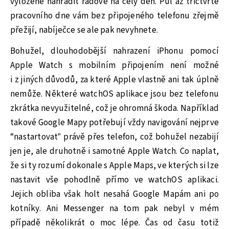
vyloženě nahradit řádově na celý den. Půl až třičtvrtě
pracovního dne vám bez připojeného telefonu zřejmě
přežijí, nabíječce se ale pak nevyhnete.
Bohužel, dlouhodobější nahrazení iPhonu pomocí
Apple Watch s mobilním připojením není možné
i z jiných důvodů, za které Apple vlastně ani tak úplně
nemůže. Některé watchOS aplikace jsou bez telefonu
zkrátka nevyužitelné, což je ohromná škoda. Například
takové Google Mapy potřebují vždy navigování nejprve
“nastartovat” právě přes telefon, což bohužel nezabijí
jen je, ale druhotně i samotné Apple Watch. Co naplat,
že si ty rozumí dokonale s Apple Maps, ve kterých si lze
nastavit vše pohodlně přímo ve watchOS aplikaci.
Jejich obliba však holt nesahá Google Mapám ani po
kotníky. Ani Messenger na tom pak nebyl v mém
případě několikrát o moc lépe. Čas od času totiž