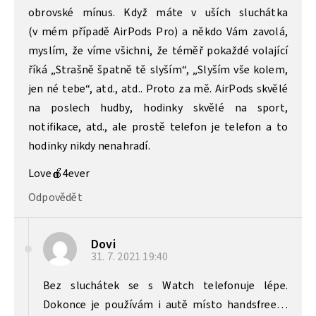
obrovské mínus. Když máte v uších sluchátka
(v mém případě AirPods Pro) a někdo Vám zavolá,
myslím, že víme všichni, že téměř pokaždé volající
říká „Strašně špatně tě slyším“, „Slyším vše kolem,
jen né tebe“, atd., atd.. Proto za mě. AirPods skvělé
na poslech hudby, hodinky skvělé na sport,
notifikace, atd., ale prostě telefon je telefon a to
hodinky nikdy nenahradí.
Love🍎4ever
Odpovědět
Dovi
31. 7. 2021
19:40
Bez sluchátek se s Watch telefonuje lépe.
Dokonce je používám i autě místo handsfree…