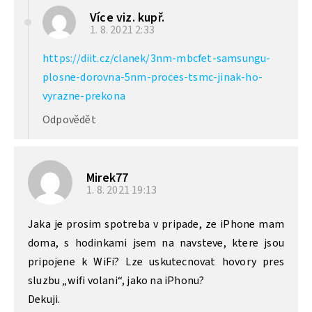
Více viz. kupř.
1. 8. 2021
2:33
https://diit.cz/clanek/3nm-mbcfet-samsungu-
plosne-dorovna-5nm-proces-tsmc-jinak-ho-
vyrazne-prekona
Odpovědět
Mirek77
1. 8. 2021
19:13
Jaka je prosim spotreba v pripade, ze iPhone mam
doma, s hodinkami jsem na navsteve, ktere jsou
pripojene k WiFi? Lze uskutecnovat hovory pres
sluzbu „wifi volani“, jako na iPhonu?
Dekuji.