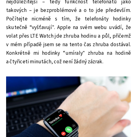
nejdůležitější – tedy funkčnost telefonátů jako
takových – je bezproblémové a o to jde především.
Počítejte nicméně s tím, že telefonáty hodinky
skutečně “vyšťavují”. Apple na svém webu uvádí, že
volat přes LTE Watch jde zhruba hodinu a půl, přičemž
v mém případě jsem se na tento čas zhruba dostával.
Konkrétně mi hodinky “umíraly” zhruba na hodině
a čtyřiceti minutách, což není žádný zázrak.