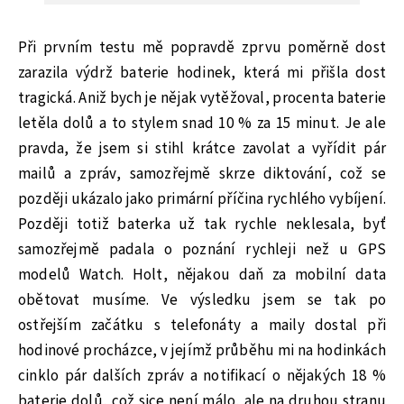
Při prvním testu mě popravdě zprvu poměrně dost
zarazila výdrž baterie hodinek, která mi přišla dost
tragická. Aniž bych je nějak vytěžoval, procenta baterie
letěla dolů a to stylem snad 10 % za 15 minut. Je ale
pravda, že jsem si stihl krátce zavolat a vyřídit pár
mailů a zpráv, samozřejmě skrze diktování, což se
později ukázalo jako primární příčina rychlého vybíjení.
Později totiž baterka už tak rychle neklesala, byť
samozřejmě padala o poznání rychleji než u GPS
modelů Watch. Holt, nějakou daň za mobilní data
obětovat musíme. Ve výsledku jsem se tak po
ostřejším začátku s telefonáty a maily dostal při
hodinové procházce, v jejímž průběhu mi na hodinkách
cinklo pár dalších zpráv a notifikací o nějakých 18 %
baterie dolů, což sice není málo, ale na druhou stranu