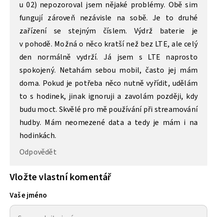
u 02) nepozoroval jsem nějaké problémy. Obě sim
fungují zároveň nezávisle na sobě. Je to druhé
zařízení se stejným číslem. Výdrž baterie je
v pohodě. Možná o něco kratší než bez LTE, ale celý
den normálně vydrží. Já jsem s LTE naprosto
spokojený. Netahám sebou mobil, často jej mám
doma. Pokud je potřeba něco nutně vyřídit, udělám
to s hodinek, jinak ignoruji a zavolám později, kdy
budu moct. Skvělé pro mě používání při streamování
hudby. Mám neomezené data a tedy je mám i na
hodinkách.
Odpovědět
Vložte vlastní komentář
Vaše jméno