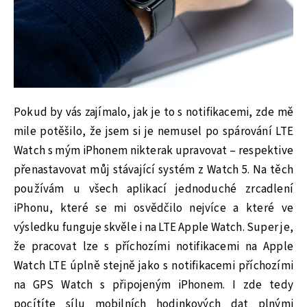
Pokud by vás zajímalo, jak je to s notifikacemi, zde mě
mile potěšilo, že jsem si je nemusel po spárování LTE
Watch s mým iPhonem nikterak upravovat – respektive
přenastavovat můj stávající systém z Watch 5. Na těch
používám u všech aplikací jednoduché zrcadlení
iPhonu, které se mi osvědčilo nejvíce a které ve
výsledku funguje skvěle i na LTE Apple Watch. Super je,
že pracovat lze s příchozími notifikacemi na Apple
Watch LTE úplně stejně jako s notifikacemi příchozími
na GPS Watch s připojeným iPhonem. I zde tedy
pocítíte sílu mobilních hodinkových dat plnými