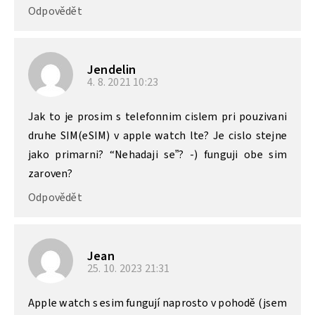
Odpovědět
Jendelin
4. 8. 2021
10:23
Jak to je prosim s telefonnim cislem pri pouzivani
druhe SIM(eSIM) v apple watch lte? Je cislo stejne
jako primarni? “Nehadaji se”? -) funguji obe sim
zaroven?
Odpovědět
Jean
25. 10. 2023
21:31
Apple watch s esim fungují naprosto v pohodě (jsem