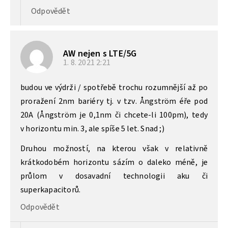
Odpovědět
AW nejen s LTE/5G
1. 8. 2021
2:21
budou ve výdrži / spotřebě trochu rozumnější až po
proražení 2nm bariéry tj. v tzv. Ångström éře pod
20A (Ångström je 0,1nm či chcete-li 100pm), tedy
v horizontu min. 3, ale spíše 5 let. Snad ;)
Druhou možností, na kterou však v relativně
krátkodobém horizontu sázím o daleko méně, je
průlom v dosavadní technologii aku či
superkapacitorů.
Odpovědět