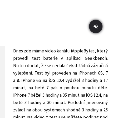
Dnes zde máme video kanálu iAppleBytes, který
provedl test baterie v aplikaci Geekbench.
Nutno dodat, že se nedala čekat žádná zázračná
vylepšení. Test byl proveden na iPhonech 6S, 7
a 8. IPhone 6S na iOS 12.4 vydržel 3 hodiny a 17
minut, na betě 7 pak o pouhou minutu déle.
iPhone 7 běžel 3 hodiny a 35 minut na iOS 12.4, na
betě 3 hodiny a 30 minut. Poslední jmenovaný
zvládl na obou systémech shodně 3 hodiny a 25
minut. Na video z testu se můžete podívat pod