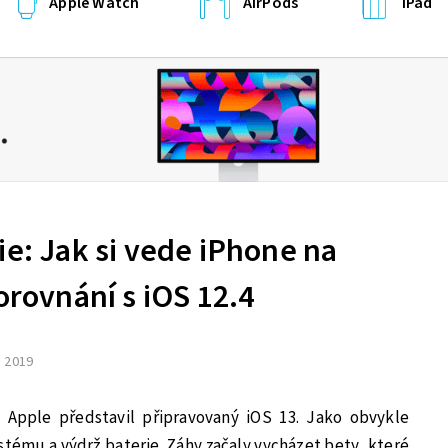
Apple Watch
AirPods
iPad
ie: Jak si vede iPhone na
porovnání s iOS 12.4
. 2019
 Apple představil připravovaný iOS 13. Jako obvykle
systému a výdrž baterie. Záhy začaly vycházet bety, které