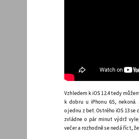
Vzhledem k iOS 12.4 tedy můžem
k dobru u iPhonu 6S, nekoná. 
o jednu z bet. Ostrého iOS 13 se
zvládne o pár minut výdrž vyle
večer a rozhodně se nedá říct, že