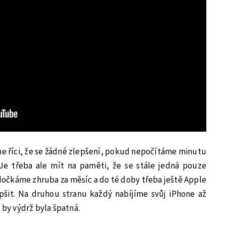
e říci, že se žádné zlepšení, pokud nepočítáme minutu
Je třeba ale mít na paměti, že se stále jedná pouze
 dočkáme zhruba za měsíc a do té doby třeba ještě Apple
pšit. Na druhou stranu každý nabíjíme svůj iPhone až
 by výdrž byla špatná.