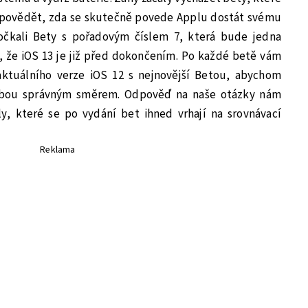
apovědět, zda se skutečně povede Applu dostát svému
očkali Bety s pořadovým číslem 7, která bude jedna
, že iOS 13 je již před dokončením. Po každé betě vám
aktuálního verze iOS 12 s nejnovější Betou, abychom
hýbou správným směrem. Odpověď na naše otázky nám
ly, které se po vydání bet ihned vrhají na srovnávací
Reklama