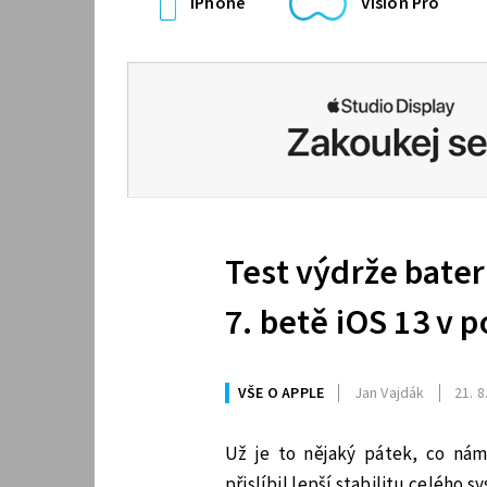
iPhone
Vision Pro
Test výdrže bater
7. betě iOS 13 v 
VŠE O APPLE
Jan Vajdák
21. 8
Už je to nějaký pátek, co nám
přislíbil lepší stabilitu celého 