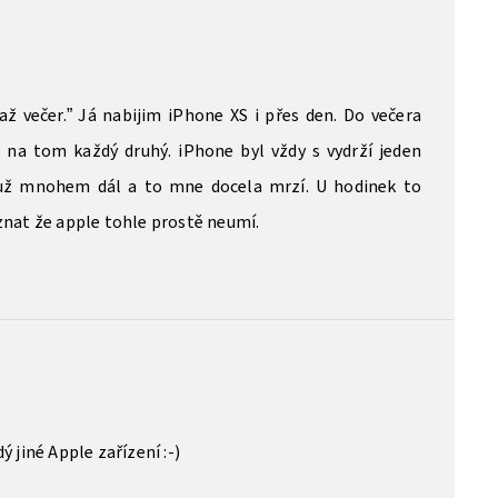
až večer.” Já nabijim iPhone XS i přes den. Do večera
e na tom každý druhý. iPhone byl vždy s vydrží jeden
 už mnohem dál a to mne docela mrzí. U hodinek to
znat že apple tohle prostě neumí.
5
 jiné Apple zařízení :-)