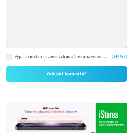
celý text
Vyplněním shora uvedených údajů beru na vědomí, že společnost TEXT FACTORY s.r.o., sídlem Brno, Durďákova 336/29, Černá Pole, PSČ: 613 00, IČ: 06157831, zapsané u Krajského soudu v Brně, oddíl C, vložka 100399, bude zpracovávat mé osobní údaje uvedené v rámci mnou vyplněného registračního formuláře na základě oprávněných zájmů TEXT FACTORY s.r.o. dle čl. 6 odst. 1 písm. f) GDPR a pro splnění právních povinností (čl. 6 odst. 1 písm. c) GDPR), a to pro tyto účely: nezbytnost zajistit oprávnění návštěvníka webových stránek provozovaných společností TEXT FACTORY s.r.o. přispívat aktivně ke zveřejněným článkům nebo v rámci diskusních fór a výkon práv TEXT FACTORY s.r.o. jako administrátora těchto diskusních fór. Více informací o zpracování osobních údajů a právech lze nalézt v