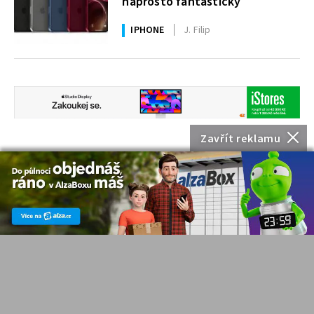
naprosto fantasticky
IPHONE
J. Filip
Zavřít reklamu
NEJČTENĚJŠÍ