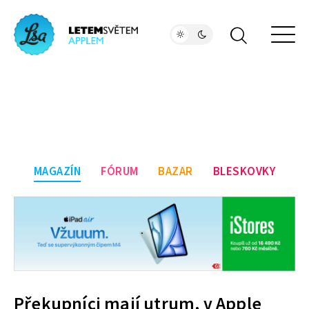
MAGAZÍN
FÓRUM
BAZAR
BLESKOVKY
Překupníci mají utrum, v Apple