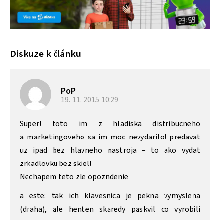
Diskuze k článku
PoP
19. 11. 2015
10:29
Super! toto im z hladiska distribucneho
a marketingoveho sa im moc nevydarilo! predavat
uz ipad bez hlavneho nastroja – to ako vydat
zrkadlovku bez skiel!
Nechapem teto zle opozndenie
a este: tak ich klavesnica je pekna vymyslena
(draha), ale henten skaredy paskvil co vyrobili