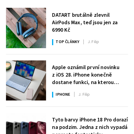
DATART brutálně zlevnil
AirPods Max, teď jsou jen za
6990 Kč
TOP ČLÁNKY
J. Filip
Apple oznámil první novinku
z iOS 28. iPhone konečně
dostane funkci, na kterou
uživatelé Windows čekají roky
IPHONE
J. Filip
Tyto barvy iPhone 18 Pro dorazí
na podzim. Jedna z nich vypadá