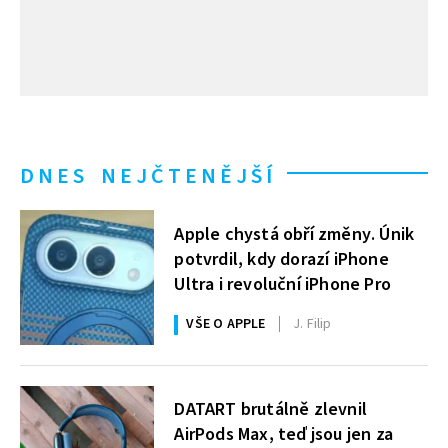
DNES NEJČTENĚJŠÍ
Apple chystá obří změny. Únik
potvrdil, kdy dorazí iPhone
Ultra i revoluční iPhone Pro
VŠE O APPLE
J. Filip
DATART brutálně zlevnil
AirPods Max, teď jsou jen za