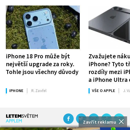
iPhone 18 Pro může být
Zvažujete nák
největší upgrade za roky.
iPhone? Tyto tř
Tohle jsou všechny důvody
rozdíly mezi i
a iPhone Ultra 
rozhodnutí
IPHONE
R. Zavřel
VŠE O APPLE
J. V
Zavřít reklamu