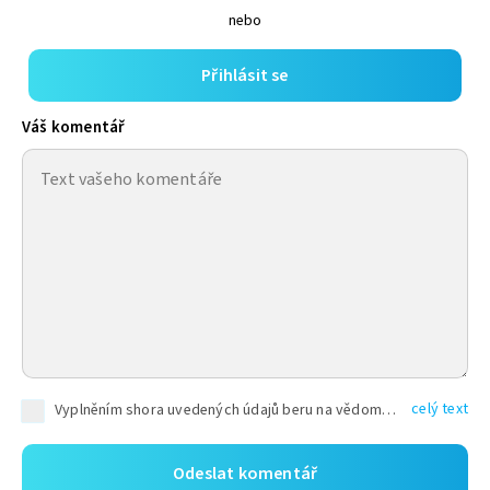
nebo
Přihlásit se
Váš komentář
celý text
Vyplněním shora uvedených údajů beru na vědomí, že společnost TEXT FACTORY s.r.o., sídlem Brno, Durďákova 336/29, Černá Pole, PSČ: 613 00, IČ: 06157831, zapsané u Krajského soudu v Brně, oddíl C, vložka 100399, bude zpracovávat mé osobní údaje uvedené v rámci mnou vyplněného registračního formuláře na základě oprávněných zájmů TEXT FACTORY s.r.o. dle čl. 6 odst. 1 písm. f) GDPR a pro splnění právních povinností (čl. 6 odst. 1 písm. c) GDPR), a to pro tyto účely: nezbytnost zajistit oprávnění návštěvníka webových stránek provozovaných společností TEXT FACTORY s.r.o. přispívat aktivně ke zveřejněným článkům nebo v rámci diskusních fór a výkon práv TEXT FACTORY s.r.o. jako administrátora těchto diskusních fór. Více informací o zpracování osobních údajů a právech lze nalézt v