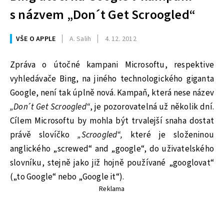
s názvem „Don´t Get Scroogled“
VŠE O APPLE
A. Salih
4. 12. 2012
Zpráva o útočné kampani Microsoftu, respektive
vyhledávače Bing, na jiného technologického giganta
Google, není tak úplně nová. Kampaň, která nese název
„Don´t Get Scroogled“
, je pozorovatelná už několik dní.
Cílem Microsoftu by mohla být trvalejší snaha dostat
právě slovíčko
„Scroogled“,
které je složeninou
anglického „screwed“ and „google“, do uživatelského
slovníku, stejně jako již hojně používané „googlovat“
(„to Google“ nebo „Google it“).
Reklama