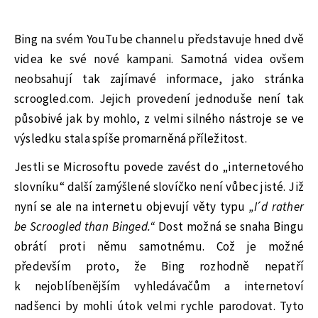
Bing na svém YouTube channelu představuje hned dvě
videa ke své nové kampani. Samotná videa ovšem
neobsahují tak zajímavé informace, jako stránka
scroogled.com. Jejich provedení jednoduše není tak
působivé jak by mohlo, z velmi silného nástroje se ve
výsledku stala spíše promarněná příležitost.
Jestli se Microsoftu povede zavést do „internetového
slovníku“ další zamýšlené slovíčko není vůbec jisté. Již
nyní se ale na internetu objevují věty typu
„I´d rather
be Scroogled than Binged.“
Dost možná se snaha Bingu
obrátí proti němu samotnému. Což je možné
především proto, že Bing rozhodně nepatří
k nejoblíbenějším vyhledávačům a internetoví
nadšenci by mohli útok velmi rychle parodovat. Tyto