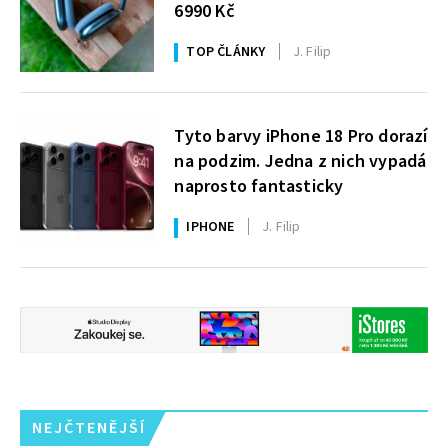
6990 Kč
TOP ČLÁNKY
J. Filip
Tyto barvy iPhone 18 Pro dorazí
na podzim. Jedna z nich vypadá
naprosto fantasticky
IPHONE
J. Filip
NEJČTENĚJŠÍ