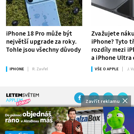
iPhone 18 Pro může být
Zvažujete nák
největší upgrade za roky.
iPhone? Tyto tř
Tohle jsou všechny důvody
rozdíly mezi i
a iPhone Ultra 
rozhodnutí
IPHONE
R. Zavřel
VŠE O APPLE
J. V
Zavřít reklamu