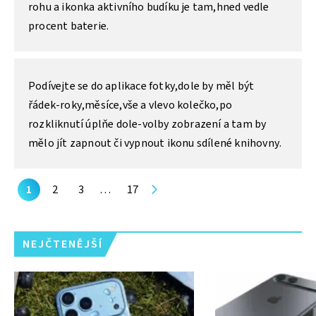
rohu a ikonka aktivního budíku je tam,hned vedle
procent baterie.
Podívejte se do aplikace fotky,dole by měl být
řádek-roky,měsíce,vše a vlevo kolečko,po
rozkliknutí úplňe dole-volby zobrazení a tam by
mělo jít zapnout či vypnout ikonu sdílené knihovny.
1
2
3
…
17
NEJČTENĚJŠÍ