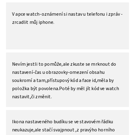
V apce watch-oznámení si nastav u telefonu i zpráv -
zrcadlit můj iphone.
Nevím jestli to pomůže,ale zkuste se mrknout do
nastavení-čas u obrazovky-omezení obsahu
soukromí a tam,přístupový kód a face id,měla by
položka být povolena.Poté by měl jít kód ve watch
nastavit,či změnit.
Ikona nastaveného budíku se ve stavovém řádku
neukazuje,ale stačí svajpnout ,z pravýho horního