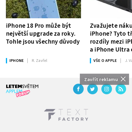
iPhone 18 Pro může být
Zvažujete nák
největší upgrade za roky.
iPhone? Tyto tř
Tohle jsou všechny důvody
rozdíly mezi i
a iPhone Ultra 
rozhodnutí
IPHONE
R. Zavřel
VŠE O APPLE
J. V
Zavřít reklamu