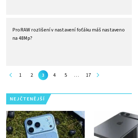
ProRAW rozlišení v nastavení foťáku máš nastaveno
na 48Mp?
1
2
3
4
5
…
17
NEJČTENĚJŠÍ