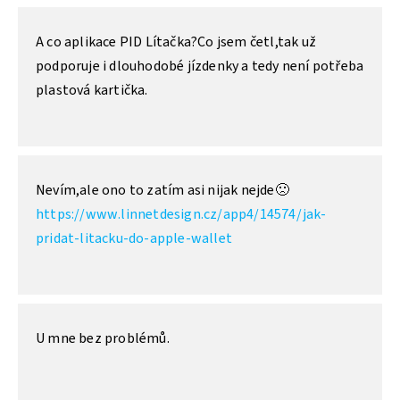
A co aplikace PID Lítačka?Co jsem četl,tak už
podporuje i dlouhodobé jízdenky a tedy není potřeba
plastová kartička.
Nevím,ale ono to zatím asi nijak nejde🙁
https://www.linnetdesign.cz/app4/14574/jak-
pridat-litacku-do-apple-wallet
U mne bez problémů.