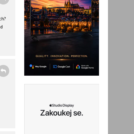
ch?
ód