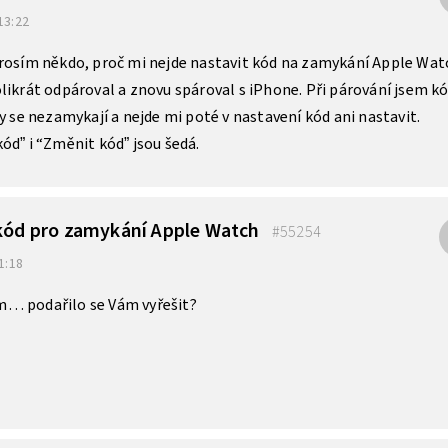
 13:22
prosím někdo, proč mi nejde nastavit kód na zamykání Apple Wat
likrát odpároval a znovu spároval s iPhone. Při párování jsem k
y se nezamykají a nejde mi poté v nastavení kód ani nastavit.
ód” i “Změnit kód” jsou šedá.
 kód pro zamykání Apple Watch
#55254
21:18
… podařilo se Vám vyřešit?