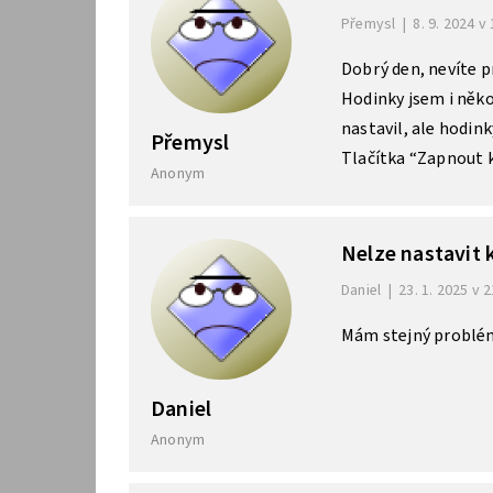
Přemysl
|
8. 9. 2024 v
Dobrý den, nevíte 
Hodinky jsem i něko
nastavil, ale hodink
Přemysl
Tlačítka “Zapnout k
Anonym
Nelze nastavit
Daniel
|
23. 1. 2025 v 
Mám stejný problém
Daniel
Anonym