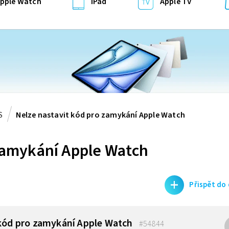
pple Watch
iPad
Apple TV
S
Nelze nastavit kód pro zamykání Apple Watch
 zamykání Apple Watch
+
Přispět do
 kód pro zamykání Apple Watch
#54844