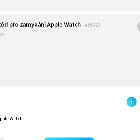
 kód pro zamykání Apple Watch
#55313
:02
1
Apple Watch