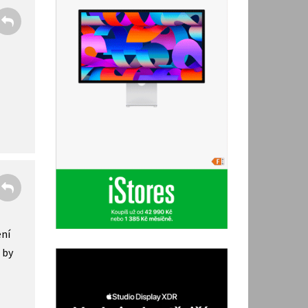
ení
 by