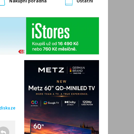
Nákupní poradna
Ostatní
 diskuze