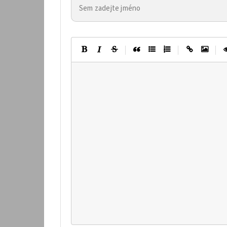
|
|
|