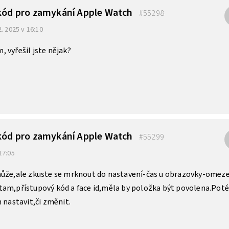
 kód pro zamykání Apple Watch
#55298
2. 2025 v 16:10
 vyřešil jste nějak?
 kód pro zamykání Apple Watch
#55299
 17:05
může,ale zkuste se mrknout do nastavení-čas u obrazovky-omez
tam,přístupový kód a face id,měla by položka být povolena.Poté
 nastavit,či změnit.