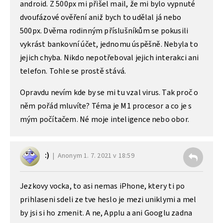
android. Z 500px mi přišel mail, že mi bylo vypnuté
dvoufázové ověření aniž bych to udělal já nebo
500px. Dvěma rodinným příslušníkům se pokusili
vykrást bankovní účet, jednomu úspěšně. Nebyla to
jejich chyba. Nikdo nepotřeboval jejich interakci ani
telefon. Tohle se prostě stává.
Opravdu nevím kde by se mi tu vzal virus. Tak proč o
něm pořád mluvíte? Téma je M1 procesor a co je s
mým počítačem. Né moje inteligence nebo obor.
:)
Anonym
1. 7. 2021 v 18:59
Jezkovy vocka, to asi nemas iPhone, ktery ti po
prihlaseni sdeli ze tve heslo je mezi uniklymi a mel
by jsi si ho zmenit. A ne, Applu a ani Googlu zadna