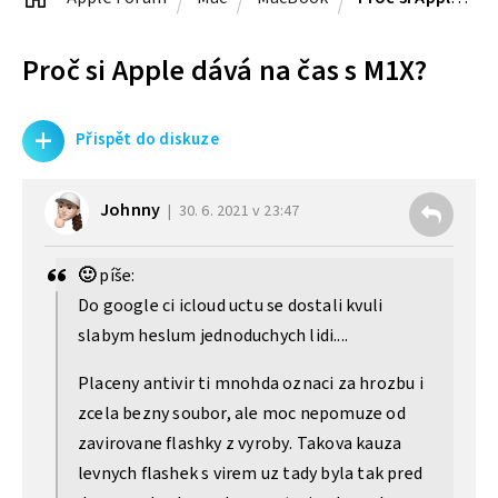
Proč si Apple dává na čas s M1X?
+
Přispět do diskuze
Johnny
30. 6. 2021 v 23:47
🙂
píše:
Do google ci icloud uctu se dostali kvuli
slabym heslum jednoduchych lidi....
Placeny antivir ti mnohda oznaci za hrozbu i
zcela bezny soubor, ale moc nepomuze od
zavirovane flashky z vyroby. Takova kauza
levnych flashek s virem uz tady byla tak pred