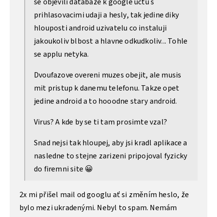
se objevili databaze k google uctu s
prihlasovacimi udaji a hesly, tak jedine diky
hlouposti android uzivatelu co instaluji
jakoukoliv blbost a hlavne odkudkoliv... Tohle
se applu netyka.
Dvoufazove overeni muzes obejit, ale musis
mit pristup k danemu telefonu. Takze opet
jedine android a to hooodne stary android.
Virus? A kde by se ti tam prosimte vzal?
Snad nejsi tak hloupej, aby jsi kradl aplikace a
nasledne to stejne zarizeni pripojoval fyzicky
do firemni site 😀
2x mi přišel mail od googlu ať si změním heslo, že
bylo mezi ukradenými. Nebyl to spam. Nemám