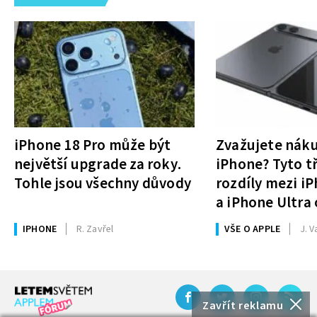
iPhone 18 Pro může být
Zvažujete nák
největší upgrade za roky.
iPhone? Tyto tř
Tohle jsou všechny důvody
rozdíly mezi i
a iPhone Ultra 
rozhodnutí
IPHONE
R. Zavřel
VŠE O APPLE
J. V
Zavřít reklamu