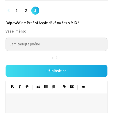
1
2
3
Odpověď na: Proč si Apple dává na čas s M1X?
Vaše jméno:
nebo
Přihlásit se
|
|
|