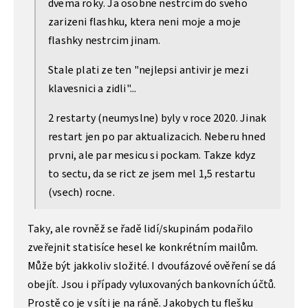
dvema roky. Ja osobne nestrcim do sveho
zarizeni flashku, ktera neni moje a moje
flashky nestrcim jinam.
Stale plati ze ten "nejlepsi antivir je mezi
klavesnici a zidli"...
2 restarty (neumyslne) byly v roce 2020. Jinak
restart jen po par aktualizacich. Neberu hned
prvni, ale par mesicu si pockam. Takze kdyz
to sectu, da se rict ze jsem mel 1,5 restartu
(vsech) rocne.
Taky, ale rovněž se řadě lidí/skupinám podařilo
zveřejnit statisíce hesel ke konkrétním mailům.
Může být jakkoliv složité. I dvoufázové ověření se dá
obejít. Jsou i případy vyluxovaných bankovních účtů.
Prostě co je v síti je na ráně. Jakobych tu flešku