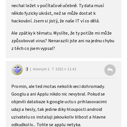
nechal ležet v počítačové učebně. Ty data musí
někdo fyzicky ukrást, než se může dostat k
hackování. Jsem si jistý, že naše IT ví co dělá.
Ale zpátky k tématu. Myslíte, že ty potíže mi může
způsobovat virus? Nenarazili jste ani na jednu chybu
z těch co jsem vypsal?
:)
Anonym
1. 7. 2021 v 11:41
Promin, ale ted motas nekolik veci dohromady.
Googlu a ani Applu nikdo nic nevybral. Pokud se
objevili databaze k google uctu s prihlasovacimi
udaji a hesly, tak jedine diky hlouposti android
uzivatelu co instaluji jakoukoliv blbost a hlavne
odkudkoliv... Tohle se applu netyka.