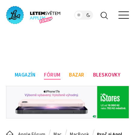
MAGAZÍN
FÓRUM
BAZAR
BLESKOVKY
Apple Fórum
Mac
MacBook
Proč si Apple dává na čas s M1X?