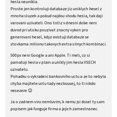
hesla neunikla.
Proste jen kontroluji databaze jiz uniklych hesel z
mnoha sluzeb a pokud najdou shodu hesla, tak daji
varovani uzivateli. Ono totiz v dnesni dobe neni
duvod pri utoku pouzivat znacny vykon pro
generovani hesel, kdyz existuji databaze se
stovkama milionu takovych extra silnych kombinaci.
500px neni Google a ani Apple. Ti meli, co si
pamatuji hesla v plain a unikly jim hesla VSECH
uzivatelu.
Pohadku o vykradeni bankovniho uctu a ze to nebyla
chyba majitele uctu tady nezkousej, to ti nikdo
nesezere 😉
Ja o zadnem viru nemluvim, k nemu jsi dosel ty sam
popisem jak funguje firma a jejich zamestnanec.