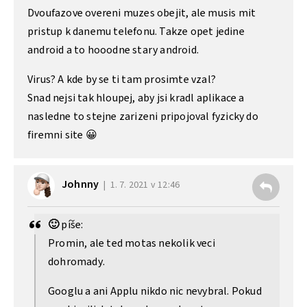
Dvoufazove overeni muzes obejit, ale musis mit
pristup k danemu telefonu. Takze opet jedine
android a to hooodne stary android.
Virus? A kde by se ti tam prosimte vzal?
Snad nejsi tak hloupej, aby jsi kradl aplikace a
nasledne to stejne zarizeni pripojoval fyzicky do
firemni site 😀
Johnny
1. 7. 2021 v 12:46
🙂
píše:
Promin, ale ted motas nekolik veci
dohromady.
Googlu a ani Applu nikdo nic nevybral. Pokud