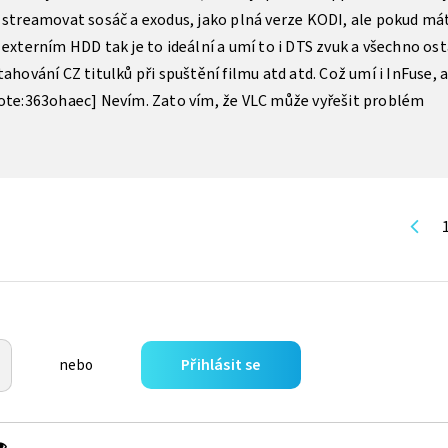
 streamovat sosáč a exodus, jako plná verze KODI, ale pokud má
 externím HDD tak je to ideální a umí to i DTS zvuk a všechno ost
ahování CZ titulků při spuštění filmu atd atd. Což umí i InFuse, a
uote:363ohaec] Nevím. Zato vím, že VLC může vyřešit problém
Přihlásit se
nebo