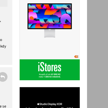
,
ko
ěkdy
e se