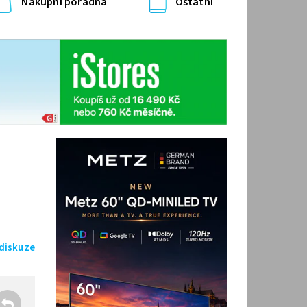
Nákupní poradna
Ostatní
 diskuze