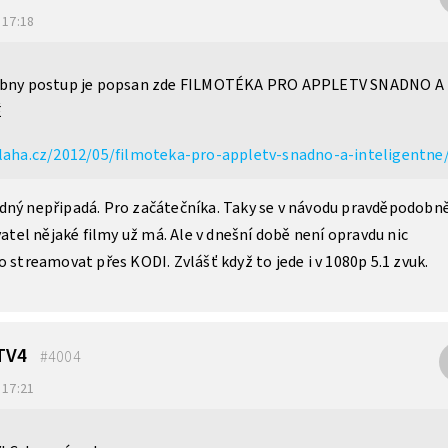
v 17:18
obny postup je popsan zde FILMOTÉKA PRO APPLETV SNADNO A
Ě
laha.cz/2012/05/filmoteka-pro-appletv-snadno-a-inteligentne
dný nepřipadá. Pro začátečníka. Taky se v návodu pravděpodobn
vatel nějaké filmy už má. Ale v dnešní době není opravdu nic
o streamovat přes KODI. Zvlášť když to jede i v 1080p 5.1 zvuk.
 TV4
#4004
v 17:21