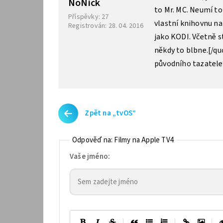
NoNick
to Mr. MC. Neumí to
Příspěvky: 27
vlastní knihovnu na
Registrován: 28. 04. 2016
jako KODI. Včetně st
někdy to blbne.[/q
původního tazatele
Zpět na „tvOS“
Odpověď na: Filmy na Apple TV4
Vaše jméno:
|
|
|