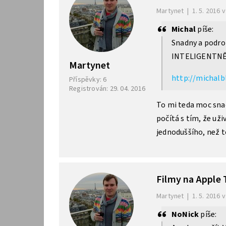
Martynet
|
1. 5. 2016 
Michal
píše:
Snadny a podr
INTELIGENTN
Martynet
http://michalb
Příspěvky: 6
Registrován: 29. 04. 2016
To mi teda moc sna
počítá s tím, že uži
jednoduššího, než t
Filmy na Apple
Martynet
|
1. 5. 2016 
NoNick
píše: