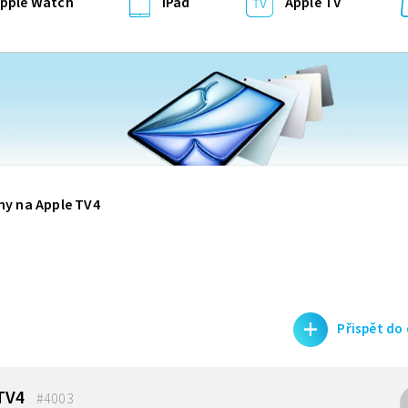
pple Watch
iPad
Apple TV
my na Apple TV4
+
Přispět do
 TV4
#4003