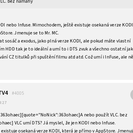
VLC. bez námahy
ODI nebo Infuse. Mimochodem, ještě existuje osekaná verze KODI
pStore. Jmenuje se to Mr. MC.
 sosáč a exodus, jako plná verze KODI, ale pokud máte vlastní
m HDD tak je to ideální a umí to i DTS zvuk a všechno ostatní ja
ní CZ titulků při spuštění filmu atd atd. Což umí i InFuse, ale n
 TV4
#4005
3:27
363ohaec][quote="NoNick":363ohaec]A nebo použít VLC. bez
haec] VLC umí DTS? Já myslel, že jen KODI nebo Infuse.
existuje osekaná verze KODI, která je přímo v AppStore. Jmenuj