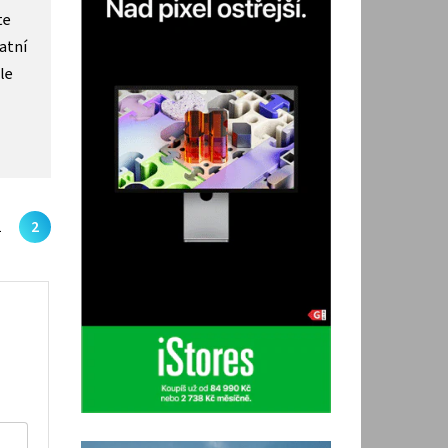
te
atní
le
1
2