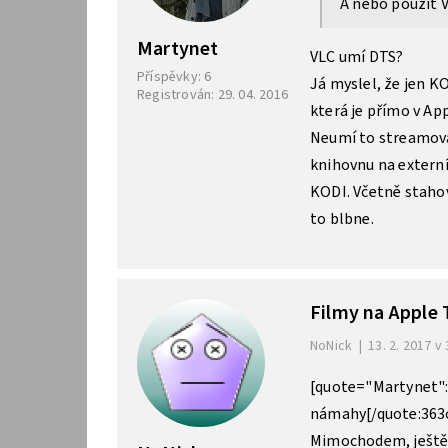
A nebo použít 
Martynet
VLC umí DTS?
Příspěvky: 6
Já myslel, že jen K
Registrován: 29. 04. 2016
která je přímo v Ap
Neumí to streamovat
knihovnu na externí
KODI. Včetně stahová
to blbne.
Filmy na Apple
NoNick
|
13. 2. 2017 v 
[quote="Martynet":
námahy[/quote:363o
Mimochodem, ještě 