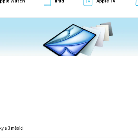
pple Watch
iPad
Apple TV
ky a 3 měsíci