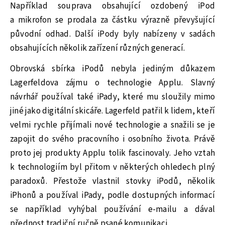
Například souprava obsahující ozdobený iPod
a mikrofon se prodala za částku výrazně převyšující
původní odhad. Další iPody byly nabízeny v sadách
obsahujících několik zařízení různých generací.
Obrovská sbírka iPodů nebyla jediným důkazem
Lagerfeldova zájmu o technologie Applu. Slavný
návrhář používal také iPady, které mu sloužily mimo
jiné jako digitální skicáře. Lagerfeld patřil k lidem, kteří
velmi rychle přijímali nové technologie a snažili se je
zapojit do svého pracovního i osobního života. Právě
proto jej produkty Applu tolik fascinovaly. Jeho vztah
k technologiím byl přitom v některých ohledech plný
paradoxů. Přestože vlastnil stovky iPodů, několik
iPhonů a používal iPady, podle dostupných informací
se například vyhýbal používání e-mailu a dával
přednost tradiční ručně psané komunikaci.