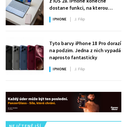
z iOS 28. iPhone konečně
dostane funkci, na kterou
uživatelé Windows čekají roky
IPHONE
J. Filip
Tyto barvy iPhone 18 Pro dorazí
na podzim. Jedna z nich vypadá
naprosto fantasticky
IPHONE
J. Filip
NEJČTENĚJŠÍ