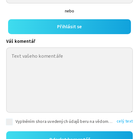
nebo
Přihlásit se
Váš komentář
celý text
Vyplněním shora uvedených údajů beru na vědomí, že společnost TEXT FACTORY s.r.o., sídlem Brno, Durďákova 336/29, Černá Pole, PSČ: 613 00, IČ: 06157831, zapsané u Krajského soudu v Brně, oddíl C, vložka 100399, bude zpracovávat mé osobní údaje uvedené v rámci mnou vyplněného registračního formuláře na základě oprávněných zájmů TEXT FACTORY s.r.o. dle čl. 6 odst. 1 písm. f) GDPR a pro splnění právních povinností (čl. 6 odst. 1 písm. c) GDPR), a to pro tyto účely: nezbytnost zajistit oprávnění návštěvníka webových stránek provozovaných společností TEXT FACTORY s.r.o. přispívat aktivně ke zveřejněným článkům nebo v rámci diskusních fór a výkon práv TEXT FACTORY s.r.o. jako administrátora těchto diskusních fór. Více informací o zpracování osobních údajů a právech lze nalézt v