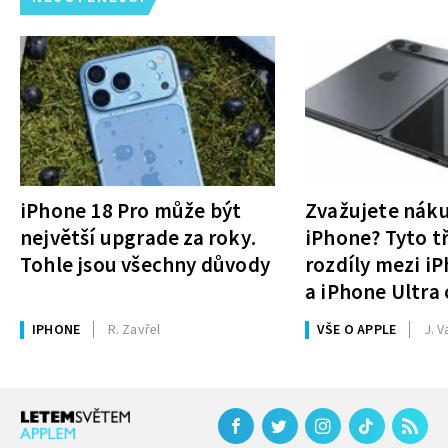
iPhone 18 Pro může být
Zvažujete nák
největší upgrade za roky.
iPhone? Tyto tř
Tohle jsou všechny důvody
rozdíly mezi i
a iPhone Ultra 
rozhodnutí
IPHONE
R. Zavřel
VŠE O APPLE
J. V