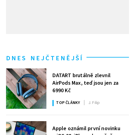
DNES NEJČTENĚJŠÍ
DATART brutálně zlevnil
AirPods Max, teď jsou jen za
6990 Kč
TOP ČLÁNKY
J. Filip
Apple oznámil první novinku