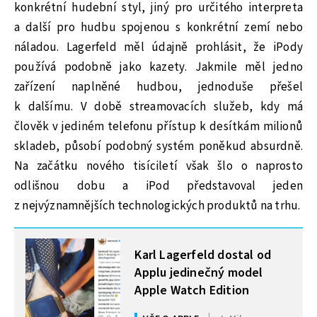
konkrétní hudební styl, jiný pro určitého interpreta
a další pro hudbu spojenou s konkrétní zemí nebo
náladou. Lagerfeld měl údajně prohlásit, že iPody
používá podobně jako kazety. Jakmile měl jedno
zařízení naplněné hudbou, jednoduše přešel
k dalšímu. V době streamovacích služeb, kdy má
člověk v jediném telefonu přístup k desítkám milionů
skladeb, působí podobný systém poněkud absurdně.
Na začátku nového tisíciletí však šlo o naprosto
odlišnou dobu a iPod představoval jeden
z nejvýznamnějších technologických produktů na trhu.
MOHLO BY VÁS ZAJÍMAT
Karl Lagerfeld dostal od
Applu jedinečný model
Apple Watch Edition