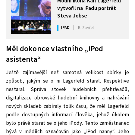
Modní ikona Karl Lagerfeld
vytvořil na iPadu portrét
Steva Jobse
IPAD
R. Zavřel
Měl dokonce vlastního „iPod
asistenta“
Ještě zajímavější než samotná velikost sbírky je
způsob, jakým se o ni Lagerfeld staral. Respektive
nestaral. Správa stovek hudebních přehrávačů,
digitalizace obrovské hudební knihovny a nahrávání
nových skladeb zabíraly tolik času, že měl Lagerfeld
podle dostupných informací člověka, jehož úkolem
bylo právě starat se o jeho iPody. Tento zaměstnanec
bývá v médiích označován jako „iPod nanny“. Jeho