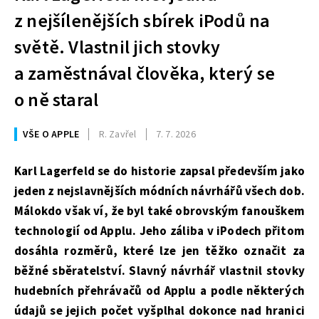
z nejšílenějších sbírek iPodů na
světě. Vlastnil jich stovky
a zaměstnával člověka, který se
o ně staral
VŠE O APPLE
R. Zavřel
7. 7. 2026
Karl Lagerfeld se do historie zapsal především jako
jeden z nejslavnějších módních návrhářů všech dob.
Málokdo však ví, že byl také obrovským fanouškem
technologií od Applu. Jeho záliba v iPodech přitom
dosáhla rozměrů, které lze jen těžko označit za
běžné sběratelství. Slavný návrhář vlastnil stovky
hudebních přehrávačů od Applu a podle některých
údajů se jejich počet vyšplhal dokonce nad hranici