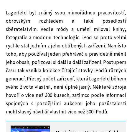
Lagerfeld byl známý svou mimořádnou pracovitostí,
obrovským rozhledem a také posedlostí
sběratelstvím. Vedle módy a umění miloval knihy,
fotografie a moderní technologie. iPod se proto velmi
rychle stal jedním z jeho oblíbených zařízení. Namísto
toho, aby používal jeden přehrávač a pravidelně měnil
jeho obsah, pořizoval si další a další zařízení. Postupem
času tak vznikla kolekce čítající stovky iPodů různých
generací. Přesný počet zařízení, která Lagerfeld během
svého života vlastnil, není úplně jasný. Některé zdroje
hovoří o více než 300 kusech, zatímco podle informací
spojených s pozdějšími aukcemi jeho pozůstalosti
mohl slavný návrhář vlastnit více než 500 iPodů.
MOHLO BY VÁS ZAJÍMAT