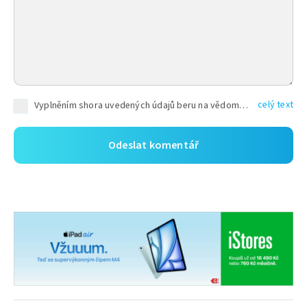
celý text
Vyplněním shora uvedených údajů beru na vědomí, že společnost TEXT FACTORY s.r.o., sídlem Brno, Durďákova 336/29, Černá Pole, PSČ: 613 00, IČ: 06157831, zapsané u Krajského soudu v Brně, oddíl C, vložka 100399, bude zpracovávat mé osobní údaje uvedené v rámci mnou vyplněného registračního formuláře na základě oprávněných zájmů TEXT FACTORY s.r.o. dle čl. 6 odst. 1 písm. f) GDPR a pro splnění právních povinností (čl. 6 odst. 1 písm. c) GDPR), a to pro tyto účely: nezbytnost zajistit oprávnění návštěvníka webových stránek provozovaných společností TEXT FACTORY s.r.o. přispívat aktivně ke zveřejněným článkům nebo v rámci diskusních fór a výkon práv TEXT FACTORY s.r.o. jako administrátora těchto diskusních fór. Více informací o zpracování osobních údajů a právech lze nalézt v