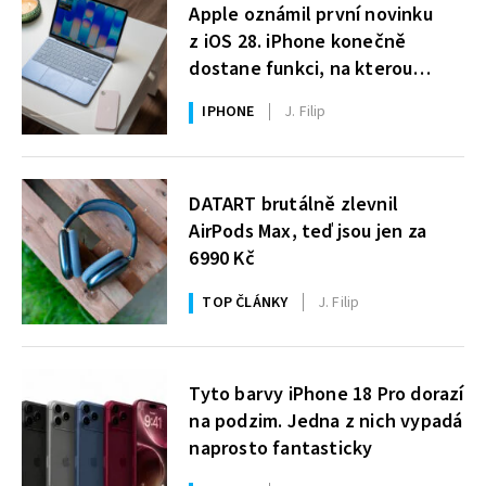
Apple oznámil první novinku
z iOS 28. iPhone konečně
dostane funkci, na kterou
uživatelé Windows čekají roky
IPHONE
J. Filip
DATART brutálně zlevnil
AirPods Max, teď jsou jen za
6990 Kč
TOP ČLÁNKY
J. Filip
Tyto barvy iPhone 18 Pro dorazí
na podzim. Jedna z nich vypadá
naprosto fantasticky