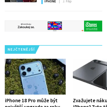
IPHONE
J. Filip
NEJČTENĚJŠÍ
iPhone 18 Pro může být
Zvažujete nák
největší upgrade za roky.
iPhone? Tyto tř