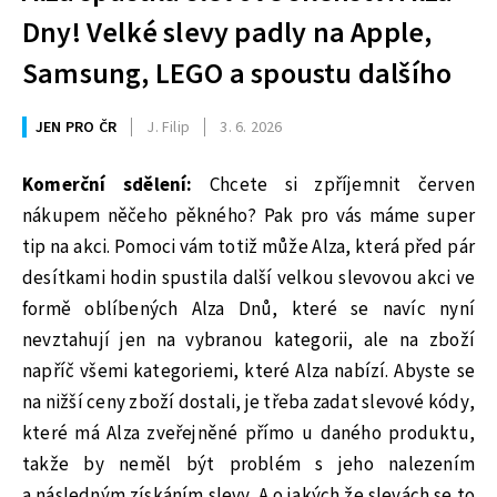
Dny! Velké slevy padly na Apple,
Samsung, LEGO a spoustu dalšího
JEN PRO ČR
J. Filip
3. 6. 2026
Komerční sdělení:
Chcete si zpříjemnit červen
nákupem něčeho pěkného? Pak pro vás máme super
tip na akci. Pomoci vám totiž může Alza, která před pár
desítkami hodin spustila další velkou slevovou akci ve
formě oblíbených Alza Dnů, které se navíc nyní
nevztahují jen na vybranou kategorii, ale na zboží
napříč všemi kategoriemi, které Alza nabízí. Abyste se
na nižší ceny zboží dostali, je třeba zadat slevové kódy,
které má Alza zveřejněné přímo u daného produktu,
takže by neměl být problém s jeho nalezením
a následným získáním slevy. A o jakých že slevách se to