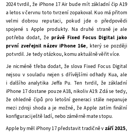
2024 tvrdil, že iPhone 17 Air bude mít základní čip A19
a letos v červnu toto tvrzení zopakoval. Kuo má přitom
velmi dobrou reputaci, pokud jde o předpovědi
spojené s Apple produkty. Na druhé straně je ale
potřeba dodat, že
právě Fixed Focus Digital jako
první zveřejnil název iPhone 16e
, který se později
potvrdil. Je tedy otázkou, komu aktuálně věřit více.
Je nicméně třeba dodat, že slova Fixed Focus Digital
nejsou v souladu nejen s dřívějšími odhady Kua, ale
i dalšího analytika Jeffa Pu. Ten tvrdil, že základní
iPhone 17 dostane pouze A18, nikoliv A19. Zdá se tedy,
že ohledně čipů pro letošní generaci stále nepanuje
mezi zdroji shoda a je možné, že Apple zatím finální
konfiguraci ještě ladí, nebo záměrně mate stopu.
Apple by měl iPhony 17 představit tradičně v
září 2025
,