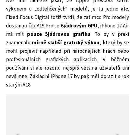
Než ale začnete jásat, že Apple přestává šetřit
výkonem u „odlehčených“ modelů, je tu jedno
ale
.
Fixed Focus Digital totiž tvrdí, že zatímco Pro modely
dostanou čip A19 Pro se
6jádrovým GPU
, iPhone 17 Air
má mít
pouze 5jádrovou grafiku
. To by v praxi
znamenalo
mírně slabší grafický výkon
, který by se
mohl projevit například při náročnějších hrách nebo
profesionálních grafických aplikacích. V běžném
používání si ale rozdílu nejspíš většina uživatelů ani
nevšimne. Základní iPhone 17 by pak měl dorazit s rok
starým A18.