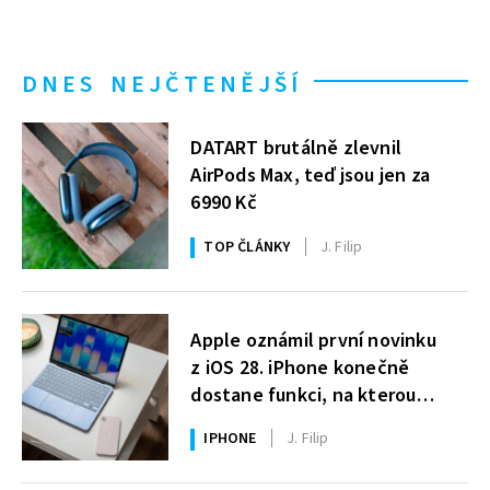
DNES NEJČTENĚJŠÍ
DATART brutálně zlevnil
AirPods Max, teď jsou jen za
6990 Kč
TOP ČLÁNKY
J. Filip
Apple oznámil první novinku
z iOS 28. iPhone konečně
dostane funkci, na kterou
uživatelé Windows čekají roky
IPHONE
J. Filip