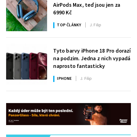
AirPods Max, teď jsou jen za
6990 Kč
TOP ČLÁNKY
J. Filip
Tyto barvy iPhone 18 Pro dorazí
na podzim. Jedna z nich vypadá
naprosto fantasticky
IPHONE
J. Filip