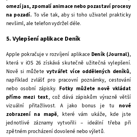
omezí jas, zpomalí animace nebo pozastaví procesy
na pozadí.
To vše tak, aby si toho uživatel prakticky
nevšiml, ale telefon vydržel déle.
5. Vylepšení aplikace Deník
Apple pokračuje v rozvíjení aplikace
Deník (Journal)
,
která v iOS 26 získává skutečně užitečná vylepšení.
Nově si můžete
vytvářet více oddělených deníků
,
například zvlášť pro pracovní poznámky, cestování
nebo osobní zápisky.
Fotky můžete nově vkládat
přímo mezi text
, což dává zápiskům výrazně větší
vizuální přitažlivost. A jako bonus je tu
nové
zobrazení na mapě
, které vám ukáže, kde jste
jednotlivé záznamy vytvořili – ideální třeba při
zpětném procházení dovolené nebo výletů.