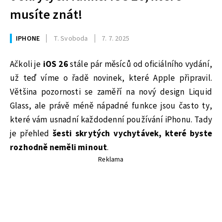
musíte znát!
IPHONE
T. Svoboda
7. 7. 2025
Ačkoli je
iOS 26
stále pár měsíců od oficiálního vydání,
už teď víme o řadě novinek, které Apple připravil.
Většina pozornosti se zaměří na nový design Liquid
Glass, ale právě méně nápadné funkce jsou často ty,
které vám usnadní každodenní používání iPhonu. Tady
je přehled
šesti skrytých vychytávek, které byste
rozhodně neměli minout
.
Reklama