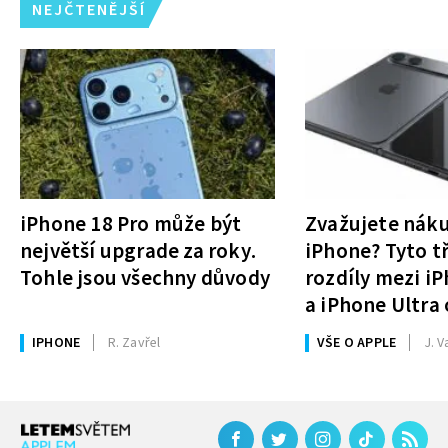
NEJČTENĚJŠÍ
iPhone 18 Pro může být
Zvažujete nák
největší upgrade za roky.
iPhone? Tyto tř
Tohle jsou všechny důvody
rozdíly mezi i
a iPhone Ultra 
rozhodnutí
IPHONE
R. Zavřel
VŠE O APPLE
J. V