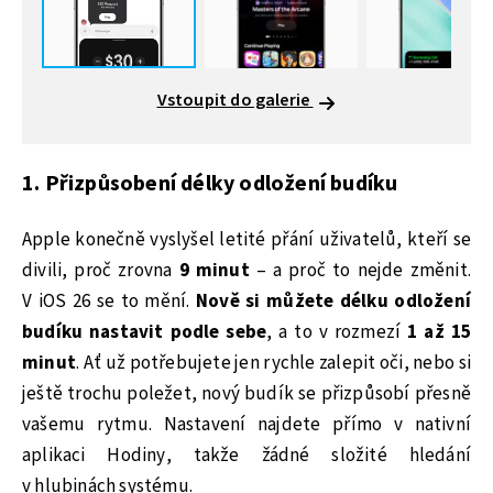
Vstoupit do galerie
1. Přizpůsobení délky odložení budíku
Apple konečně vyslyšel letité přání uživatelů, kteří se
divili, proč zrovna
9 minut
– a proč to nejde změnit.
V iOS 26 se to mění.
Nově si můžete délku odložení
budíku nastavit podle sebe
, a to v rozmezí
1 až 15
minut
. Ať už potřebujete jen rychle zalepit oči, nebo si
ještě trochu poležet, nový budík se přizpůsobí přesně
vašemu rytmu. Nastavení najdete přímo v nativní
aplikaci Hodiny, takže žádné složité hledání
v hlubinách systému.