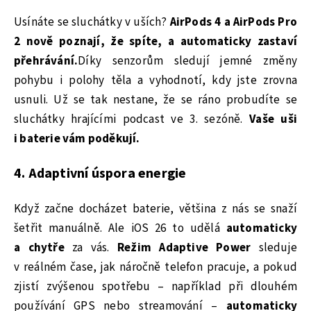
Usínáte se sluchátky v uších?
AirPods 4 a AirPods Pro
2 nově poznají, že spíte, a automaticky zastaví
přehrávání.
Díky senzorům sledují jemné změny
pohybu i polohy těla a vyhodnotí, kdy jste zrovna
usnuli. Už se tak nestane, že se ráno probudíte se
sluchátky hrajícími podcast ve 3. sezóně.
Vaše uši
i baterie vám poděkují.
4. Adaptivní úspora energie
Když začne docházet baterie, většina z nás se snaží
šetřit manuálně. Ale iOS 26 to udělá
automaticky
a chytře
za vás.
Režim Adaptive Power
sleduje
v reálném čase, jak náročně telefon pracuje, a pokud
zjistí zvýšenou spotřebu – například při dlouhém
používání GPS nebo streamování –
automaticky