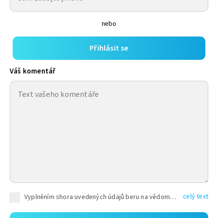
nebo
Přihlásit se
Váš komentář
celý text
Vyplněním shora uvedených údajů beru na vědomí, že společnost TEXT FACTORY s.r.o., sídlem Brno, Durďákova 336/29, Černá Pole, PSČ: 613 00, IČ: 06157831, zapsané u Krajského soudu v Brně, oddíl C, vložka 100399, bude zpracovávat mé osobní údaje uvedené v rámci mnou vyplněného registračního formuláře na základě oprávněných zájmů TEXT FACTORY s.r.o. dle čl. 6 odst. 1 písm. f) GDPR a pro splnění právních povinností (čl. 6 odst. 1 písm. c) GDPR), a to pro tyto účely: nezbytnost zajistit oprávnění návštěvníka webových stránek provozovaných společností TEXT FACTORY s.r.o. přispívat aktivně ke zveřejněným článkům nebo v rámci diskusních fór a výkon práv TEXT FACTORY s.r.o. jako administrátora těchto diskusních fór. Více informací o zpracování osobních údajů a právech lze nalézt v