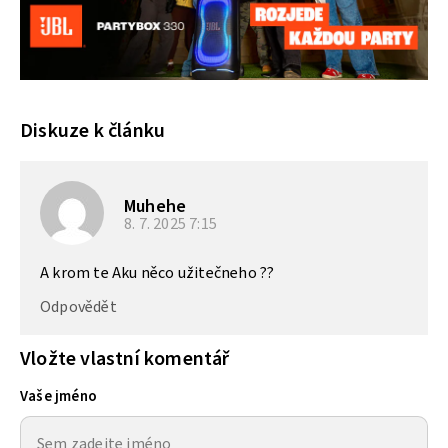
Diskuze k článku
Muhehe
8. 7. 2025
7:15
A krom te Aku něco užitečneho ??
Odpovědět
Vložte vlastní komentář
Vaše jméno