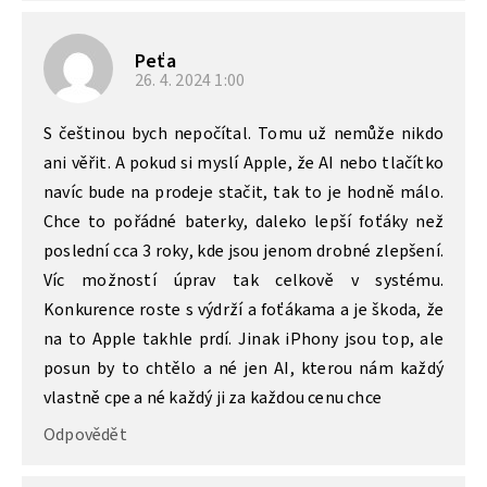
Peťa
26. 4. 2024
1:00
S češtinou bych nepočítal. Tomu už nemůže nikdo
ani věřit. A pokud si myslí Apple, že AI nebo tlačítko
navíc bude na prodeje stačit, tak to je hodně málo.
Chce to pořádné baterky, daleko lepší foťáky než
poslední cca 3 roky, kde jsou jenom drobné zlepšení.
Víc možností úprav tak celkově v systému.
Konkurence roste s výdrží a foťákama a je škoda, že
na to Apple takhle prdí. Jinak iPhony jsou top, ale
posun by to chtělo a né jen AI, kterou nám každý
vlastně cpe a né každý ji za každou cenu chce
Odpovědět