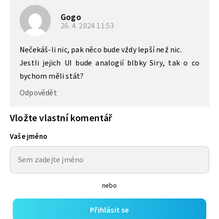
Gogo
26. 4. 2024
11:53
Nečekáš-li nic, pak něco bude vždy lepší než nic.
Jestli jejich UI bude analogií blbky Siry, tak o co
bychom měli stát?
Odpovědět
Vložte vlastní komentář
Vaše jméno
nebo
Přihlásit se