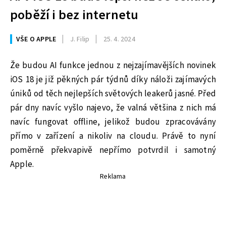
poběží i bez internetu
VŠE O APPLE
J. Filip
25. 4. 2024
Že budou AI funkce jednou z nejzajímavějších novinek
iOS 18 je již pěkných pár týdnů díky náloži zajímavých
úniků od těch nejlepších světových leakerů jasné. Před
pár dny navíc vyšlo najevo, že valná většina z nich má
navíc fungovat offline, jelikož budou zpracovávány
přímo v zařízení a nikoliv na cloudu. Právě to nyní
poměrně překvapivě nepřímo potvrdil i samotný
Apple.
Reklama