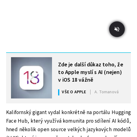
MOHLO BY VÁS ZAJÍMAT
Zde je další důkaz toho, že
to Apple myslí s AI (nejen)
v iOS 18 vážně
VŠE O APPLE
A. Tomanová
Kalifornský gigant vydal konkrétně na portálu Hugging
Face Hub, který využívá komunita pro sdílení AI kódů,
hned několik open source velkých jazykových modelů