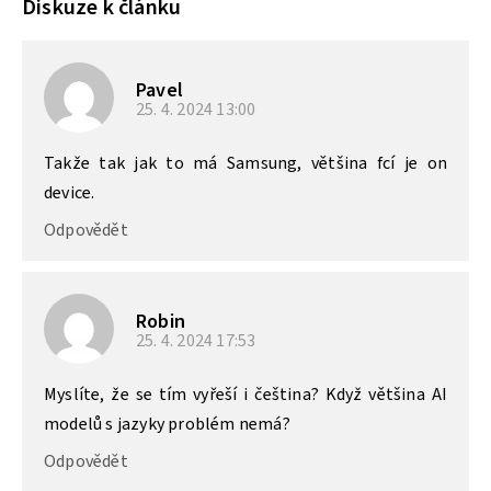
Diskuze k článku
Pavel
25. 4. 2024
13:00
Takže tak jak to má Samsung, většina fcí je on
device.
Odpovědět
Robin
25. 4. 2024
17:53
Myslíte, že se tím vyřeší i čeština? Když většina AI
modelů s jazyky problém nemá?
Odpovědět