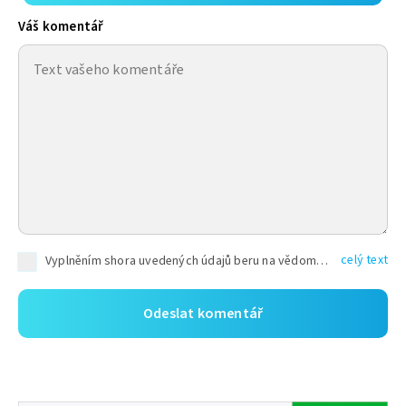
Váš komentář
celý text
Vyplněním shora uvedených údajů beru na vědomí, že společnost TEXT FACTORY s.r.o., sídlem Brno, Durďákova 336/29, Černá Pole, PSČ: 613 00, IČ: 06157831, zapsané u Krajského soudu v Brně, oddíl C, vložka 100399, bude zpracovávat mé osobní údaje uvedené v rámci mnou vyplněného registračního formuláře na základě oprávněných zájmů TEXT FACTORY s.r.o. dle čl. 6 odst. 1 písm. f) GDPR a pro splnění právních povinností (čl. 6 odst. 1 písm. c) GDPR), a to pro tyto účely: nezbytnost zajistit oprávnění návštěvníka webových stránek provozovaných společností TEXT FACTORY s.r.o. přispívat aktivně ke zveřejněným článkům nebo v rámci diskusních fór a výkon práv TEXT FACTORY s.r.o. jako administrátora těchto diskusních fór. Více informací o zpracování osobních údajů a právech lze nalézt v