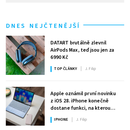
DNES NEJČTENĚJŠÍ
DATART brutálně zlevnil
AirPods Max, teď jsou jen za
6990 Kč
TOP ČLÁNKY
J. Filip
Apple oznámil první novinku
z iOS 28. iPhone konečně
dostane funkci, na kterou
uživatelé Windows čekají roky
IPHONE
J. Filip