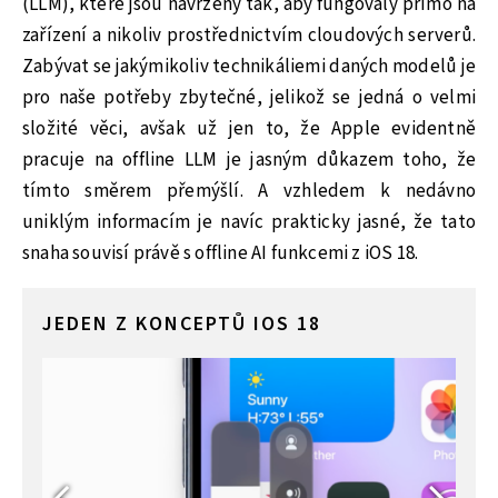
(LLM), které jsou navrženy tak, aby fungovaly přímo na
zařízení a nikoliv prostřednictvím cloudových serverů.
Zabývat se jakýmikoliv technikáliemi daných modelů je
pro naše potřeby zbytečné, jelikož se jedná o velmi
složité věci, avšak už jen to, že Apple evidentně
pracuje na offline LLM je jasným důkazem toho, že
tímto směrem přemýšlí. A vzhledem k nedávno
uniklým informacím je navíc prakticky jasné, že tato
snaha souvisí právě s offline AI funkcemi z iOS 18.
JEDEN Z KONCEPTŮ IOS 18