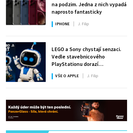
na podzim. Jedna z nich vypadá
naprosto fantasticky
IPHONE
J. Filip
LEGO a Sony chystají senzaci.
Vedle stavebnicového
PlayStationu dorazí
i legendární Astro Bot a bude
VŠE O APPLE
J. Filip
zdarma