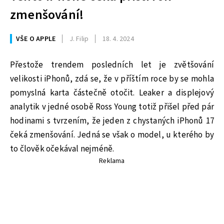
zmenšování!
VŠE O APPLE
J. Filip
18. 4. 2024
Přestože trendem posledních let je zvětšování
velikosti iPhonů, zdá se, že v příštím roce by se mohla
pomyslná karta částečně otočit. Leaker a displejový
analytik v jedné osobě Ross Young totiž přišel před pár
hodinami s tvrzením, že jeden z chystaných iPhonů 17
čeká zmenšování. Jedná se však o model, u kterého by
to člověk očekával nejméně.
Reklama