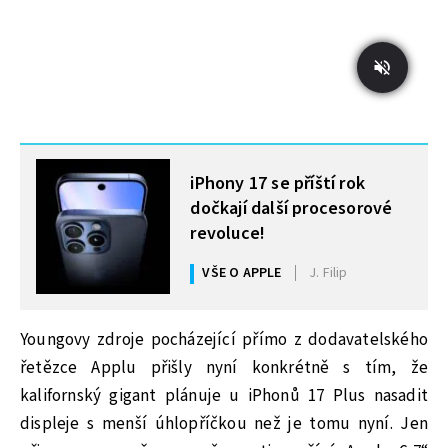
MOHLO BY VÁS ZAJÍMAT
iPhony 17 se příští rok
dočkají další procesorové
revoluce!
VŠE O APPLE
J. Filip
Youngovy zdroje pocházející přímo z dodavatelského
řetězce Applu přišly nyní konkrétně s tím, že
kalifornský gigant plánuje u iPhonů 17 Plus nasadit
displeje s menší úhlopříčkou než je tomu nyní. Jen