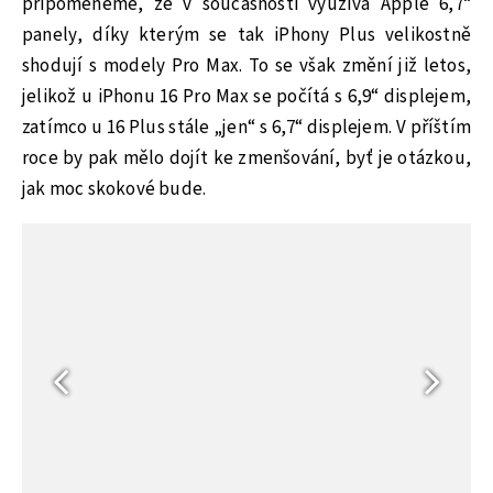
připomeneme, že v současnosti využívá Apple 6,7“
panely, díky kterým se tak iPhony Plus velikostně
shodují s modely Pro Max. To se však změní již letos,
jelikož u iPhonu 16 Pro Max se počítá s 6,9“ displejem,
zatímco u 16 Plus stále „jen“ s 6,7“ displejem. V příštím
roce by pak mělo dojít ke zmenšování, byť je otázkou,
jak moc skokové bude.