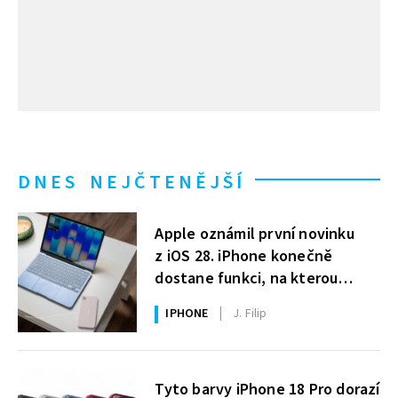
DNES NEJČTENĚJŠÍ
Apple oznámil první novinku
z iOS 28. iPhone konečně
dostane funkci, na kterou
uživatelé Windows čekají roky
IPHONE
J. Filip
Tyto barvy iPhone 18 Pro dorazí