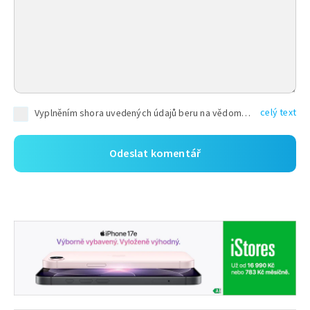
celý text
Vyplněním shora uvedených údajů beru na vědomí, že společnost TEXT FACTORY s.r.o., sídlem Brno, Durďákova 336/29, Černá Pole, PSČ: 613 00, IČ: 06157831, zapsané u Krajského soudu v Brně, oddíl C, vložka 100399, bude zpracovávat mé osobní údaje uvedené v rámci mnou vyplněného registračního formuláře na základě oprávněných zájmů TEXT FACTORY s.r.o. dle čl. 6 odst. 1 písm. f) GDPR a pro splnění právních povinností (čl. 6 odst. 1 písm. c) GDPR), a to pro tyto účely: nezbytnost zajistit oprávnění návštěvníka webových stránek provozovaných společností TEXT FACTORY s.r.o. přispívat aktivně ke zveřejněným článkům nebo v rámci diskusních fór a výkon práv TEXT FACTORY s.r.o. jako administrátora těchto diskusních fór. Více informací o zpracování osobních údajů a právech lze nalézt v