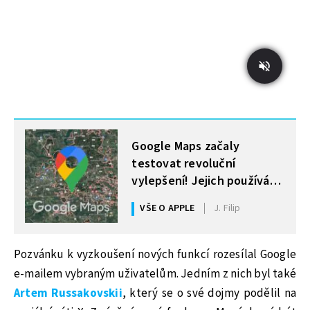
MOHLO BY VÁS ZAJÍMAT
Google Maps začaly
testovat revoluční
vylepšení! Jejich používání
radikálně změní
VŠE O APPLE
J. Filip
Pozvánku k vyzkoušení nových funkcí rozesílal Google
e-mailem vybraným uživatelům. Jedním z nich byl také
Artem Russakovskii
, který se o své dojmy podělil na