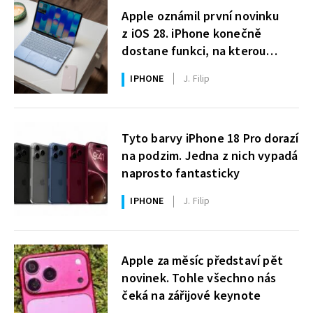
Apple oznámil první novinku
z iOS 28. iPhone konečně
dostane funkci, na kterou
uživatelé Windows čekají roky
IPHONE
J. Filip
Tyto barvy iPhone 18 Pro dorazí
na podzim. Jedna z nich vypadá
naprosto fantasticky
IPHONE
J. Filip
Apple za měsíc představí pět
novinek. Tohle všechno nás
čeká na zářijové keynote