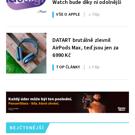
Watch bude díky ní odolnější
VŠE O APPLE
J. Filip
DATART brutálně zlevnil
AirPods Max, teď jsou jen za
6990 Kč
TOP ČLÁNKY
J. Filip
NEJČTENĚJŠÍ