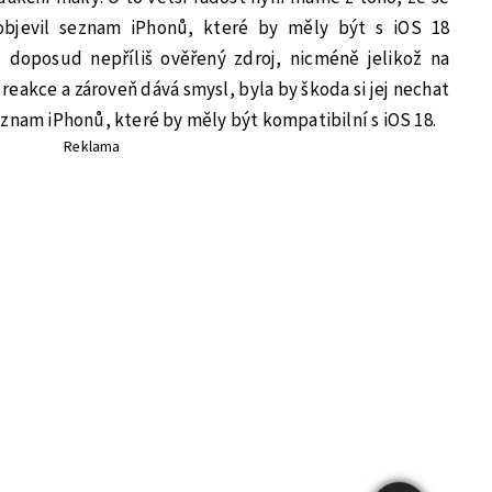
 objevil seznam iPhonů, které by měly být s iOS 18
il doposud nepříliš ověřený zdroj, nicméně jelikož na
eakce a zároveň dává smysl, byla by škoda si jej nechat
znam iPhonů, které by měly být kompatibilní s iOS 18.
Reklama