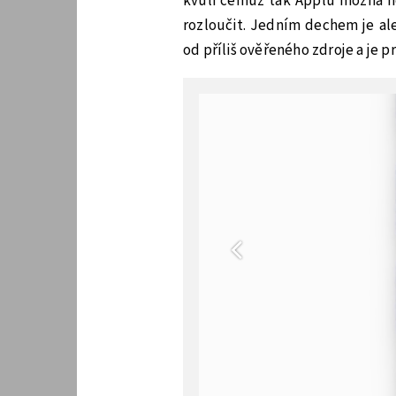
kvůli čemuž tak Applu možná n
rozloučit. Jedním dechem je al
od příliš ověřeného zdroje a je p