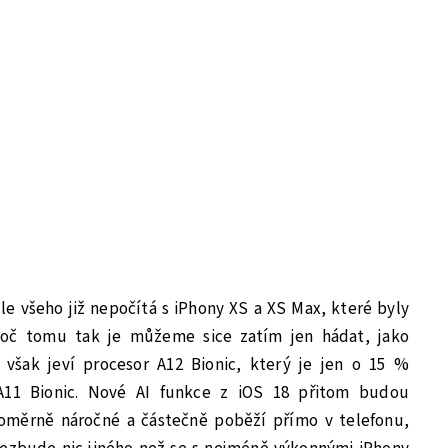
e všeho již nepočítá s iPhony XS a XS Max, které byly
roč tomu tak je můžeme sice zatím jen hádat, jako
však jeví procesor A12 Bionic, který je jen o 15 %
A11 Bionic. Nové AI funkce z iOS 18 přitom budou
měrně náročné a částečně poběží přímo v telefonu,