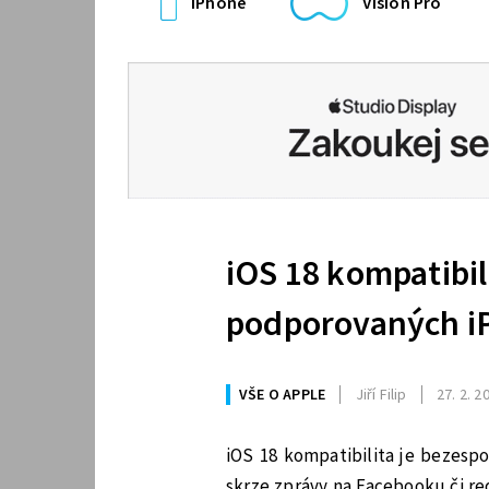
iPhone
Vision Pro
iOS 18 kompatibil
podporovaných i
VŠE O APPLE
Jiří Filip
27. 2. 2
iOS 18 kompatibilita je bezespo
skrze zprávy na Facebooku či re