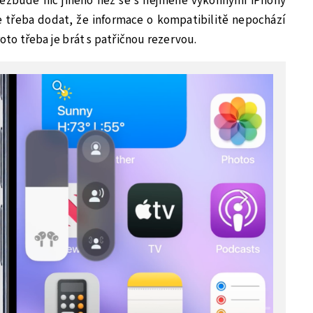
ezbude nic jiného než se s nejméně výkonnými iPhony
e třeba dodat, že informace o kompatibilitě nepochází
roto třeba je brát s patřičnou rezervou.