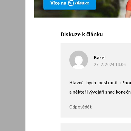
Diskuze k článku
Karel
27. 2. 2024
13:06
Hlavně bych odstranil iPhon
a někteří vývojáři snad konečn
Odpovědět