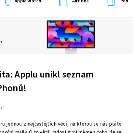
Apple Watch
AirPods
iPad
ita: Applu unikl seznam
Phonů!
024
ru jednou z nejčastějších věcí, na kterou se nás ptáte
dakční maily. O to větší radost nyní máme z toho, že se