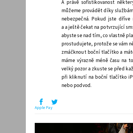
A právě sofistikovanost někte
můžeme provádět díky službám ja
nebezpečná. Pokud jste dříve 
a a ještě čekat na potvrzující s
abyste se nad tím, co vlastně plat
prostudujete, protože se vám ně
zmáčknout boční tlačítko a máte 
máme výrazně méně času na to,
velký pozor a zkuste se před ka
při kliknutí na boční tlačítko 
nebo podvod.
Apple Pay