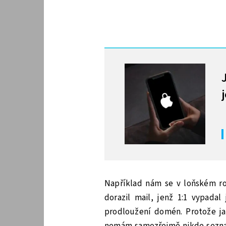
MOHLO BY VÁS ZAJÍMAT
Například nám se v loňském r
dorazil mail, jenž 1:1 vypadal 
prodloužení domén. Protože ja
nemám samozřejmě nikde seznam