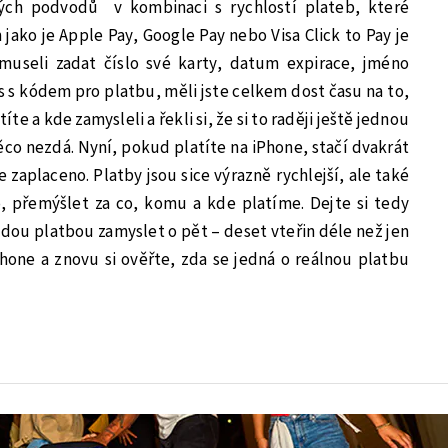
rých podvodů v kombinaci s rychlostí plateb, které
ko je Apple Pay, Google Pay nebo Visa Click to Pay je
museli zadat číslo své karty, datum expirace, jméno
ms s kódem pro platbu, měli jste celkem dost času na to,
íte a kde zamysleli a řekli si, že si to raději ještě jednou
co nezdá. Nyní, pokud platíte na iPhone, stačí dvakrát
zaplaceno. Platby jsou sice výrazně rychlejší, ale také
 přemýšlet za co, komu a kde platíme. Dejte si tedy
ždou platbou zamyslet o pět – deset vteřin déle než jen
iPhone a znovu si ověřte, zda se jedná o reálnou platbu