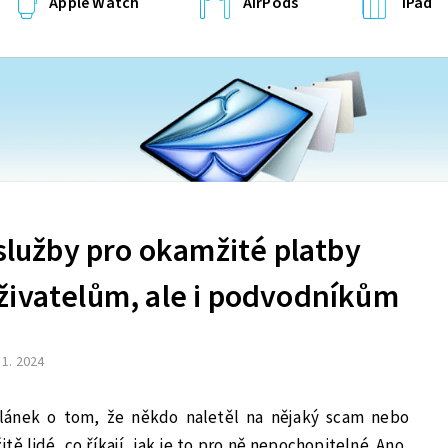
Apple Watch
AirPods
iPad
 služby pro okamžité platby
živatelům, ale i podvodníkům
 1. 2024
článek o tom, že někdo naletěl na nějaký scam nebo
tě lidé, co říkají, jak je to pro ně nepochopitelné. Ano,