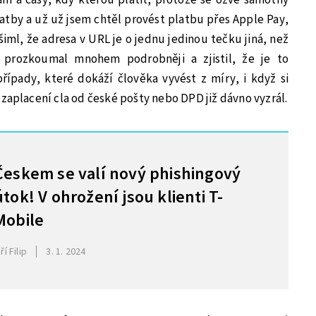
platby a už už jsem chtěl provést platbu přes Apple Pay,
všiml, že adresa v URL je o jednu jedinou tečku jiná, než
b prozkoumal mnohem podrobněji a zjistil, že je to
řípady, které dokáží člověka vyvést z míry, i když si
zaplacení cla od české pošty nebo DPD již dávno vyzrál.
Českem se valí nový phishingový
útok! V ohrožení jsou klienti T-
Mobile
iří Filip
3. 1. 2024