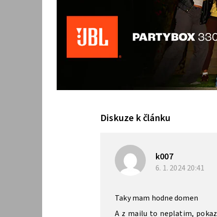
Diskuze k článku
k007
6. 1. 2024
20:41
Taky mam hodne domen
A z mailu to neplatim, pokaz