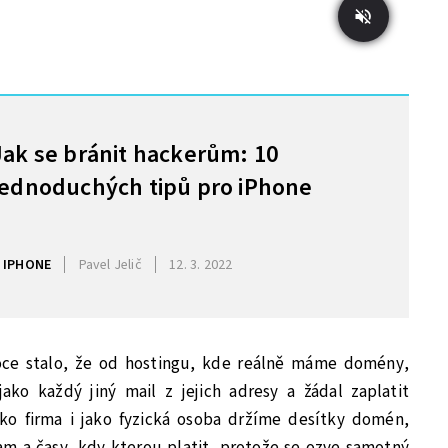
Jak se bránit hackerům: 10
jednoduchých tipů pro iPhone
IPHONE
Pavel Jelič
12. 3. 2022
oce stalo, že od hostingu, kde reálně máme domény,
jako každý jiný mail z jejich adresy a žádal zaplatit
ko firma i jako fyzická osoba držíme desítky domén,
 a časy, kdy kterou platit, protože se ozve samotný