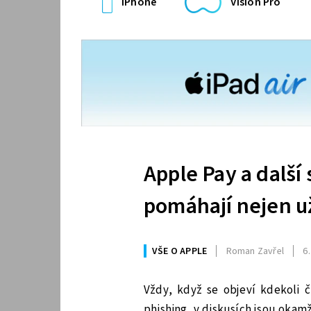
iPhone
Vision Pro
Apple Pay a další
pomáhají nejen u
VŠE O APPLE
Roman Zavřel
6.
Vždy, když se objeví kdekoli 
phishing, v diskusích jsou okamži