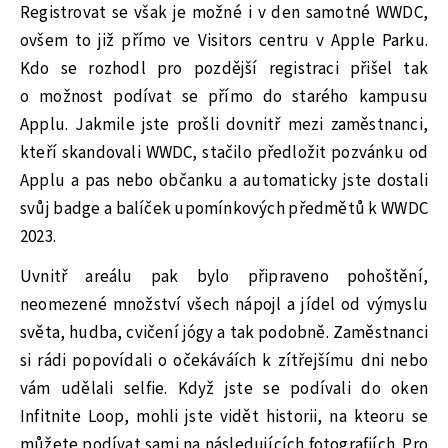
Registrovat se však je možné i v den samotné WWDC,
ovšem to již přímo ve Visitors centru v Apple Parku.
Kdo se rozhodl pro pozdější registraci přišel tak
o možnost podívat se přímo do starého kampusu
Applu. Jakmile jste prošli dovnitř mezi zaměstnanci,
kteří skandovali WWDC, stačilo předložit pozvánku od
Applu a pas nebo občanku a automaticky jste dostali
svůj badge a balíček upomínkových předmětů k WWDC
2023.
Uvnitř areálu pak bylo připraveno pohoštění,
neomezené množství všech nápojl a jídel od výmyslu
světa, hudba, cvičení jógy a tak podobně. Zaměstnanci
si rádi popovídali o očekáváích k zítřejšímu dni nebo
vám udělali selfie. Když jste se podívali do oken
Infitnite Loop, mohli jste vidět historii, na kteoru se
můžete podívat sami na následujících fotografiích. Pro