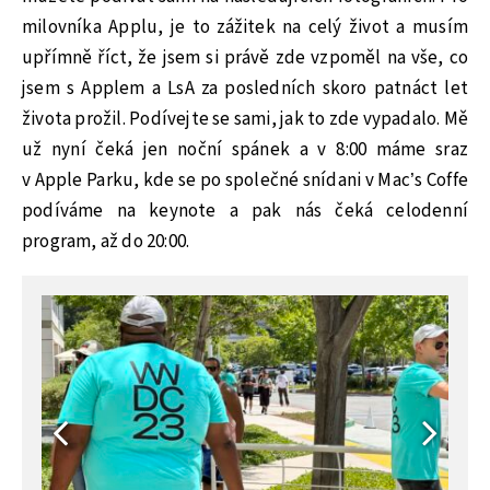
milovníka Applu, je to zážitek na celý život a musím
upřímně říct, že jsem si právě zde vzpoměl na vše, co
jsem s Applem a LsA za posledních skoro patnáct let
života prožil. Podívejte se sami, jak to zde vypadalo. Mě
už nyní čeká jen noční spánek a v 8:00 máme sraz
v Apple Parku, kde se po společné snídani v Mac’s Coffe
podíváme na keynote a pak nás čeká celodenní
program, až do 20:00.