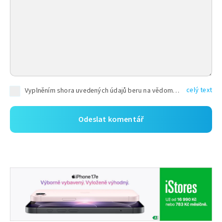
celý text
Vyplněním shora uvedených údajů beru na vědomí, že společnost TEXT FACTORY s.r.o., sídlem Brno, Durďákova 336/29, Černá Pole, PSČ: 613 00, IČ: 06157831, zapsané u Krajského soudu v Brně, oddíl C, vložka 100399, bude zpracovávat mé osobní údaje uvedené v rámci mnou vyplněného registračního formuláře na základě oprávněných zájmů TEXT FACTORY s.r.o. dle čl. 6 odst. 1 písm. f) GDPR a pro splnění právních povinností (čl. 6 odst. 1 písm. c) GDPR), a to pro tyto účely: nezbytnost zajistit oprávnění návštěvníka webových stránek provozovaných společností TEXT FACTORY s.r.o. přispívat aktivně ke zveřejněným článkům nebo v rámci diskusních fór a výkon práv TEXT FACTORY s.r.o. jako administrátora těchto diskusních fór. Více informací o zpracování osobních údajů a právech lze nalézt v