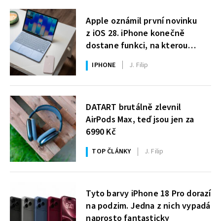
Apple oznámil první novinku
z iOS 28. iPhone konečně
dostane funkci, na kterou
uživatelé Windows čekají roky
IPHONE
J. Filip
DATART brutálně zlevnil
AirPods Max, teď jsou jen za
6990 Kč
TOP ČLÁNKY
J. Filip
Tyto barvy iPhone 18 Pro dorazí
na podzim. Jedna z nich vypadá
naprosto fantasticky