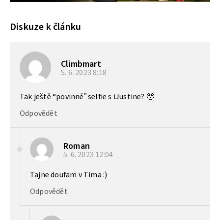
Diskuze k článku
Climbmart
5. 6. 2023
8:18
Tak ještě “povinné” selfie s iJustine? 🥹
Odpovědět
Roman
5. 6. 2023
12:04
Tajne doufam v Tima :)
Odpovědět