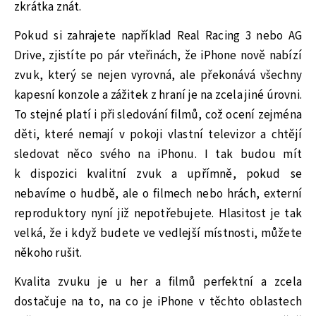
zkrátka znát.
Pokud si zahrajete například Real Racing 3 nebo AG
Drive, zjistíte po pár vteřinách, že iPhone nově nabízí
zvuk, který se nejen vyrovná, ale překonává všechny
kapesní konzole a zážitek z hraní je na zcela jiné úrovni.
To stejné platí i při sledování filmů, což ocení zejména
děti, které nemají v pokoji vlastní televizor a chtějí
sledovat něco svého na iPhonu. I tak budou mít
k dispozici kvalitní zvuk a upřímně, pokud se
nebavíme o hudbě, ale o filmech nebo hrách, externí
reproduktory nyní již nepotřebujete. Hlasitost je tak
velká, že i když budete ve vedlejší místnosti, můžete
někoho rušit.
Kvalita zvuku je u her a filmů perfektní a zcela
dostačuje na to, na co je iPhone v těchto oblastech