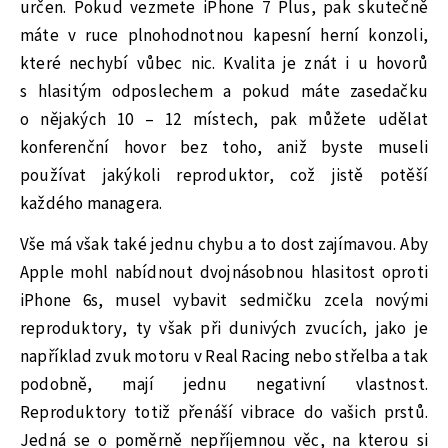
určen. Pokud vezmete iPhone 7 Plus, pak skutečně
máte v ruce plnohodnotnou kapesní herní konzoli,
které nechybí vůbec nic. Kvalita je znát i u hovorů
s hlasitým odposlechem a pokud máte zasedačku
o nějakých 10 – 12 místech, pak můžete udělat
konferenční hovor bez toho, aniž byste museli
používat jakýkoli reproduktor, což jistě potěší
každého managera.
Vše má však také jednu chybu a to dost zajímavou. Aby
Apple mohl nabídnout dvojnásobnou hlasitost oproti
iPhone 6s, musel vybavit sedmičku zcela novými
reproduktory, ty však při dunivých zvucích, jako je
například zvuk motoru v Real Racing nebo střelba a tak
podobně, mají jednu negativní vlastnost.
Reproduktory totiž přenáší vibrace do vašich prstů.
Jedná se o poměrně nepříjemnou věc, na kterou si