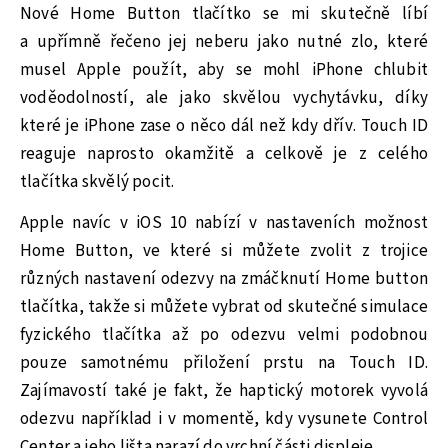
Nové Home Button tlačítko se mi skutečně líbí
a upřímně řečeno jej neberu jako nutné zlo, které
musel Apple použít, aby se mohl iPhone chlubit
voděodolností, ale jako skvělou vychytávku, díky
které je iPhone zase o něco dál než kdy dřív. Touch ID
reaguje naprosto okamžitě a celkově je z celého
tlačítka skvělý pocit.
Apple navíc v iOS 10 nabízí v nastaveních možnost
Home Button, ve které si můžete zvolit z trojice
různých nastavení odezvy na zmáčknutí Home button
tlačítka, takže si můžete vybrat od skutečné simulace
fyzického tlačítka až po odezvu velmi podobnou
pouze samotnému přiložení prstu na Touch ID.
Zajímavostí také je fakt, že haptický motorek vyvolá
odezvu například i v momentě, kdy vysunete Control
Center a jeho lišta narazí do vrchní části displeje.