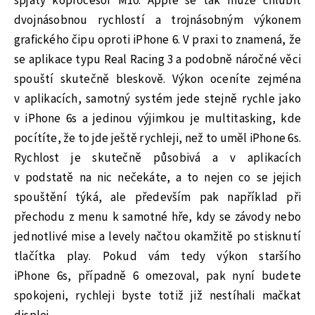
spjatý koprocesor M10. Apple se tak může chlubit
dvojnásobnou rychlostí a trojnásobným výkonem
grafického čipu oproti iPhone 6. V praxi to znamená, že
se aplikace typu Real Racing 3 a podobně náročné věci
spouští skutečně bleskově. Výkon oceníte zejména
v aplikacích, samotný systém jede stejně rychle jako
v iPhone 6s a jedinou výjimkou je multitasking, kde
pocítíte, že to jde ještě rychleji, než to uměl iPhone 6s.
Rychlost je skutečně působivá a v aplikacích
v podstatě na nic nečekáte, a to nejen co se jejich
spouštění týká, ale především pak například při
přechodu z menu k samotné hře, kdy se závody nebo
jednotlivé mise a levely načtou okamžitě po stisknutí
tlačítka play. Pokud vám tedy výkon staršího
iPhone 6s, případně 6 omezoval, pak nyní budete
spokojeni, rychleji byste totiž již nestíhali mačkat