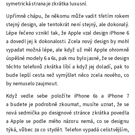
symetrická strana je zkrátka luxusní.
Upřímně chápu, že někomu může vadit třetím rokem
stejný design, ale tentokrát není stejný, ale dokonalý.
Lépe řečeno vznikl tak, že Apple vzal design iPhone 6
a dovedl jej k dokonalosti. Zcela nový design by mohl
vypadat možná lépe, ale když už měl Apple ohromně
úspěšné modely 6 a 6s, pak mu bylo jasné, že se design
těchto telefonů zkrátka líbí a když jej doladí, pak to
bude lepší cesta než vymýšlet něco zcela nového, co
by nemuselo zaujmout.
Když vedle sebe položíte iPhone 6s a iPhone 7
a budete je podrobně zkoumat, musíte uznat, že se
nová sedmička po designové stránce zkrátka povedla
a Apple se podle mého názoru nemá, co se designu
týká, vůbec za co stydět. Telefon vypadá celistvějším,