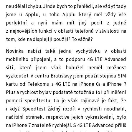
neudělali chybu. Jinde bych to přehlédl, ale vždyť tady
jsme u Applu, u toho Applu který měl vždy vše
perfektní a nyní mám mít jiný pocit z jedné
z nejnovějších funkcí v oblasti telefonů v závislosti na
tom, kde na displeji ji použiji? To vážně?
Novinka nabízí také jednu vychytávku v oblasti
mobilního připojení, a to podporu 4G LTE Advanced
sítí, které jsem však bohužel neměl možnost
vyzkoušet. V centru Bratislavy jsem použil stejnou SIM
kartu od Telekomu s 4G LTE na iPhone 6s a iPhone 7
Plus a rychlost byla v podstatě totožná a to i při měření
pomocí speedtestu. Co je však zajímavé je fakt, že
i když Speedtest žádný rozdíl v rychlosti neodhalil,
načítání stránek, respektive jejich vykreslování, bylo
na iPhone 7 znatelně rychlejší. S 4G LTE Advanced příliš