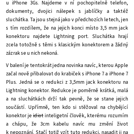
u iPhone 3Gs. Najdeme v ní pochopitelně telefon,
dokumenty, dvojici nálepek s jablíčky a taktéž
sluchátka. Ta jsou stejná jako v předchozích letech, jen
s tím rozdílem, že na jejich konci místo 3,5 mm jack
konektoru najdete Lightning port. Sluchátka hrají
zcela totožně s těmi s klasickým konektorem a žádný
zázrak se u nich nekoná.
V balení je tentokrát jedna novinka navíc, kterou Apple
začal nově přibalovat do krabiček s iPhone 7 a iPhone 7
Plus. Jedná se o redukci z 3,5mm jack konektoru na
Lightning konektor. Redukce je poměrně krátká, malá
a na sluchátkách drží tak pevně, že se stane jejich
součástí. Upřímně, ten kdo si stěžoval na chybějící
konektor je
idiot
inteligetní člověk, kterému rozumím
a chápu, že 3cm kabelu navíc mu změní život
k nepoznání. Stačí totiž vzít tuto redukci, nasadit ji na