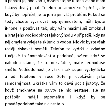
a ponořit jej pod vodu, ovšem stejně u toho všeho mám
takový divný pocit. Telefon to samozřejmě přežil, ale
když by nepřežil, je to jen a jen váš problém. Pokud se
tedy chcete vyvarovat nepříjemnostem, měli byste
iPhone 7 používat tak, aby vám maximálně zmoknul
a brát jeho voděodolnost jako výhodu v případě, kdy na
něj omylem vylejete sklenici s vodou. Nic víc byste však
raději riskovat neměli. Telefon to vydrží a zvládne
i nějaké to šnorchlování a podobně, ovšem když se
náhodou stane, že to nezvládne, máte jednoduše
smůlu. Voděodolnost je však i tak super vychytávka
a od telefonu v roce 2016 ji očekávám jako
samozřejmost. Zkrátka vám to dává pocit jistoty, že
když zmoknete na 99,9% se nic nestane, ale na
potápění raději zapomeňte i když by se
pravděpodobně také nic nestalo.