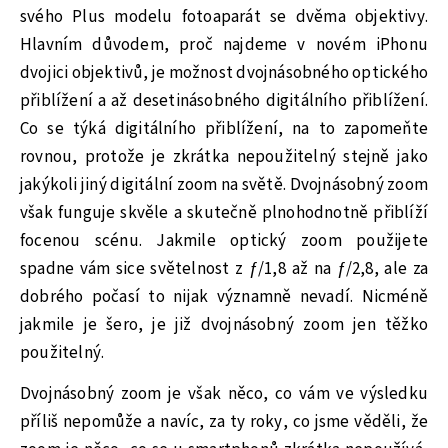
svého Plus modelu fotoaparát se dvěma objektivy.
Hlavním důvodem, proč najdeme v novém iPhonu
dvojici objektivů, je možnost dvojnásobného optického
přiblížení a až desetinásobného digitálního přiblížení.
Co se týká digitálního přiblížení, na to zapomeňte
rovnou, protože je zkrátka nepoužitelný stejně jako
jakýkoli jiný digitální zoom na světě. Dvojnásobný zoom
však funguje skvěle a skutečně plnohodnotně přiblíží
focenou scénu. Jakmile optický zoom použijete
spadne vám sice světelnost z ƒ/1,8 až na ƒ/2,8, ale za
dobrého počasí to nijak významně nevadí. Nicméně
jakmile je šero, je již dvojnásobný zoom jen těžko
použitelný.
Dvojnásobný zoom je však něco, co vám ve výsledku
příliš nepomůže a navíc, za ty roky, co jsme věděli, že