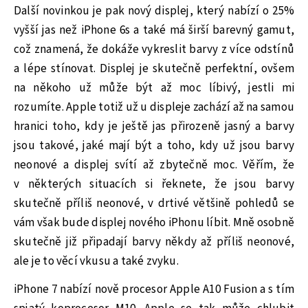
Další novinkou je pak nový displej, který nabízí o 25%
vyšší jas než iPhone 6s a také má širší barevný gamut,
což znamená, že dokáže vykreslit barvy z více odstínů
a lépe stínovat. Displej je skutečně perfektní, ovšem
na někoho už může být až moc líbivý, jestli mi
rozumíte. Apple totiž už u displeje zachází až na samou
hranici toho, kdy je ještě jas přirozeně jasný a barvy
jsou takové, jaké mají být a toho, kdy už jsou barvy
neonové a displej svítí až zbytečně moc. Věřím, že
v některých situacích si řeknete, že jsou barvy
skutečně příliš neonové, v drtivé většině pohledů se
vám však bude displej nového iPhonu líbit. Mně osobně
skutečně již připadají barvy někdy až příliš neonové,
ale je to věcí vkusu a také zvyku.
iPhone 7 nabízí nově procesor Apple A10 Fusion a s tím