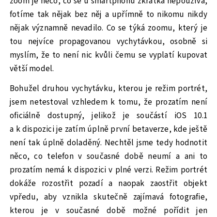
zoom je něco, co se u smartphonů zkrátka nepoužívá,
fotíme tak nějak bez něj a upřímně to nikomu nikdy
nějak významně nevadilo. Co se týká zoomu, který je
tou nejvíce propagovanou vychytávkou, osobně si
myslím, že to není nic kvůli čemu se vyplatí kupovat
větší model.
Bohužel druhou vychytávku, kterou je režim portrét,
jsem netestoval vzhledem k tomu, že prozatím není
oficiálně dostupný, jelikož je součástí iOS 10.1
a k dispozici je zatím úplně první betaverze, kde ještě
není tak úplně doladěný. Nechtěl jsme tedy hodnotit
něco, co telefon v současné době neumí a ani to
prozatím nemá k dispozici v plné verzi. Režim portrét
dokáže rozostřit pozadí a naopak zaostřit objekt
vpředu, aby vznikla skutečně zajímavá fotografie,
kterou je v současné době možné pořídit jen