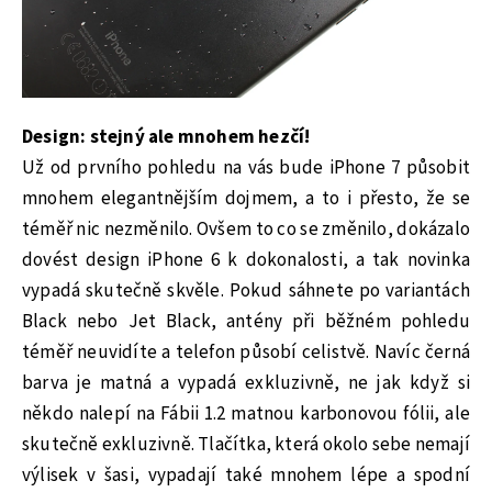
Design: stejný ale mnohem hezčí!
Už od prvního pohledu na vás bude iPhone 7 působit
mnohem elegantnějším dojmem, a to i přesto, že se
téměř nic nezměnilo. Ovšem to co se změnilo, dokázalo
dovést design iPhone 6 k dokonalosti, a tak novinka
vypadá skutečně skvěle. Pokud sáhnete po variantách
Black nebo Jet Black, antény při běžném pohledu
téměř neuvidíte a telefon působí celistvě. Navíc černá
barva je matná a vypadá exkluzivně, ne jak když si
někdo nalepí na Fábii 1.2 matnou karbonovou fólii, ale
skutečně exkluzivně. Tlačítka, která okolo sebe nemají
výlisek v šasi, vypadají také mnohem lépe a spodní