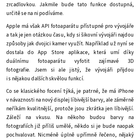
zrcadlovkou. Jakmile bude tato funkce dostupná,
určitě se na ni podíváme.
Apple má však API fotoaparátu přístupné pro vývojáře
a tak je jen otázkou času, kdy si šikovní vývojáři najdou
způsoby jak dvojici kamer využít. Například už nyní se
dostala do App Store aplikace, která umí díky
duálnímu fotoaparátu vyfotit zajímavé 3D
fotografie. Jsem si ale jistý, že vývojáři přijdou
i s nějakou dalších skvělou funkcí.
Co se klasického focení týká, je patrné, že má iPhone
v návaznosti na nový displej líbivější barvy, ale záměrně
neříkám kvalitnější, protože jsou zkrátka jen líbivější.
Záleží na vkusu. Na někoho budou barvy na
fotografiích již příliš umělé, někdo si je bude naopak
pochvalovat. Nicméně úplně upřímně řečeno, nějaký