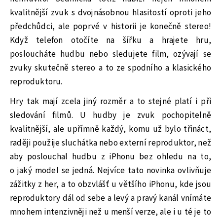
kvalitnější zvuk s dvojnásobnou hlasitostí oproti jeho
předchůdci, ale poprvé v historii je konečně stereo!
Když telefon otočíte na šířku a hrajete hru,
posloucháte hudbu nebo sledujete film, ozývají se
zvuky skutečně stereo a to ze spodního a klasického
reproduktoru.
Hry tak mají zcela jiný rozměr a to stejné platí i při
sledování filmů. U hudby je zvuk pochopitelně
kvalitnější, ale upřímně každý, komu už bylo třináct,
raději použije sluchátka nebo externí reproduktor, než
aby poslouchal hudbu z iPhonu bez ohledu na to,
o jaký model se jedná. Nejvíce tato novinka ovlivňuje
zážitky z her, a to obzvlášť u většího iPhonu, kde jsou
reproduktory dál od sebe a levý a pravý kanál vnímáte
mnohem intenzivněji než u menší verze, ale i u té je to