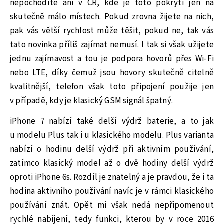
nepochodíte ani v ČR, kde je toto pokrytí jen na
skutečně málo místech. Pokud zrovna žijete na nich,
pak vás větší rychlost může těšit, pokud ne, tak vás
tato novinka příliš zajímat nemusí. I tak si však užijete
jednu zajímavost a tou je podpora hovorů přes Wi-Fi
nebo LTE, díky čemuž jsou hovory skutečně citelně
kvalitnější, telefon však toto připojení použije jen
v případě, kdy je klasický GSM signál špatný.
iPhone 7 nabízí také delší výdrž baterie, a to jak
u modelu Plus tak i u klasického modelu. Plus varianta
nabízí o hodinu delší výdrž při aktivním používání,
zatímco klasický model až o dvě hodiny delší výdrž
oproti iPhone 6s. Rozdíl je znatelný a je pravdou, že i ta
hodina aktivního používání navíc je v rámci klasického
používání znát. Opět mi však nedá nepřipomenout
rychlé nabíjení, tedy funkci, kterou by v roce 2016