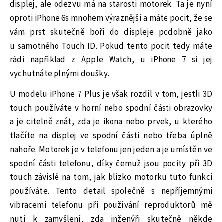
displej, ale odezvu má na starosti motorek. Ta je nyní
oproti iPhone 6s mnohem výraznější a máte pocit, že se
vám prst skutečně boří do displeje podobně jako
u samotného Touch ID. Pokud tento pocit tedy máte
rádi například z Apple Watch, u iPhone 7 si jej
vychutnáte plnými doušky.
U modelu iPhone 7 Plus je však rozdíl v tom, jestli 3D
touch používáte v horní nebo spodní části obrazovky
a je citelně znát, zda je ikona nebo prvek, u kterého
tlačíte na displej ve spodní části nebo třeba úplně
nahoře. Motorek je v telefonu jen jeden a je umístěn ve
spodní části telefonu, díky čemuž jsou pocity při 3D
touch závislé na tom, jak blízko motorku tuto funkci
používáte. Tento detail společně s nepříjemnými
vibracemi telefonu při používání reproduktorů mě
nutí k zamyšlení, zda inženýři skutečně někde