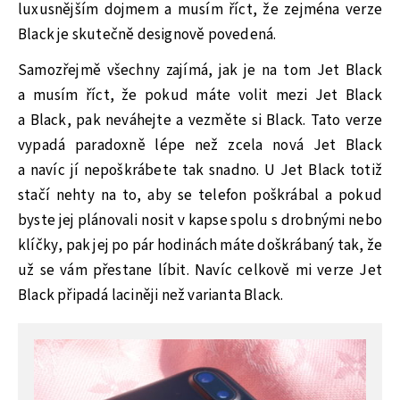
luxusnějším dojmem a musím říct, že zejména verze
Black je skutečně designově povedená.
Samozřejmě všechny zajímá, jak je na tom Jet Black
a musím říct, že pokud máte volit mezi Jet Black
a Black, pak neváhejte a vezměte si Black. Tato verze
vypadá paradoxně lépe než zcela nová Jet Black
a navíc jí nepoškrábete tak snadno. U Jet Black totiž
stačí nehty na to, aby se telefon poškrábal a pokud
byste jej plánovali nosit v kapse spolu s drobnými nebo
klíčky, pak jej po pár hodinách máte doškrábaný tak, že
už se vám přestane líbit. Navíc celkově mi verze Jet
Black připadá laciněji než varianta Black.