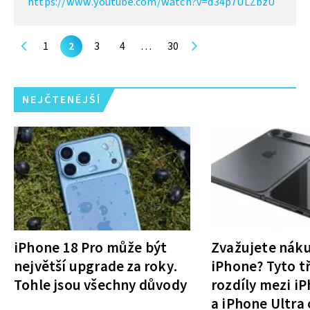
https://www.youtube.com/watch?v=d34p7ULZbzU
1
2
3
4
…
30
NEJČTENĚJŠÍ
iPhone 18 Pro může být
Zvažujete nák
největší upgrade za roky.
iPhone? Tyto tř
Tohle jsou všechny důvody
rozdíly mezi i
a iPhone Ultra 