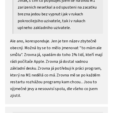
Jinak, s tim co popisujes jsem se na dvou M1
zarizenich nesetkal a od spusteni na zacatku
brezna jedou bez vypnuti jak v rukach
pokrocilejsiho uzivatele, tak i v rukach
uplneho zakladniho uzivatele.
Ale ano, koresponduje. Jen je ten název zbytečně
obecný. Možná by se to mělo jmenovat "to mám ale
smůlu". Zrovna já, spadám do toho 1% lidí, kteří mají
rádi počítače Apple. Zrovna já dostal vadnou
základní desku. Zrovna já potřebuji k práci program,
který na M1 nedělá co má. Zrovna mě se po každém
restartu rozhážou programy kam chcou... Jsou to
výjmečné jevy a nesouvisí spolu, dle všeho co jsem
zjistil.