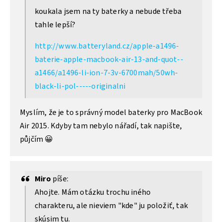
koukala jsem na ty baterky a nebude třeba
tahle lepší?
http://www.batteryland.cz/apple-a1496-
baterie-apple-macbook-air-13-and-quot--
a1466/a1496-li-ion-7-3v-6700mah/50wh-
black-li-pol-----originalni
Myslím, že je to správný model baterky pro MacBook
Air 2015. Kdyby tam nebylo nářadí, tak napište,
půjčím 😀
Miro
píše:
Ahojte. Mám otázku trochu iného
charakteru, ale nieviem "kde" ju položiť, tak
skúsim tu.