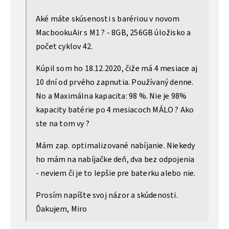
Aké máte skúsenosti s barériou v novom
MacbookuAir s M1 ? - 8GB, 256GB úložisko a
počet cyklov 42.
Kúpil som ho 18.12.2020, čiže má 4 mesiace aj
10 dní od prvého zapnutia. Používaný denne.
No a Maximálna kapacita: 98 %. Nie je 98%
kapacity batérie po 4 mesiacoch MÁLO ? Ako
ste na tom vy ?
Mám zap. optimalizované nabíjanie. Niekedy
ho mám na nabíjačke deň, dva bez odpojenia
- neviem či je to lepšie pre baterku alebo nie.
Prosím napíšte svoj názor a skúdenosti.
Ďakujem, Miro