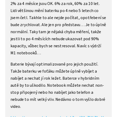
2% za 4 měsíce jsou OK. 6% za rok, 60% za 10 let.
Lidi většinou mění baterku po 4 nebo 5 letech co
jsem četl. Takhle to ale nejde počítat, opotřebení se
bude zrychlovat. Ale jen pro představu… Je to úplně
normální. Taky tam je nějaká chyba měření, takže
jestli to po 4 měsících nebude ukazovat pod 90%
kapacity, vůbec bych se nestresoval. Navíc s výdrží
M1 notebooků…
Baterie bývají optimalizované pro jejich použití.
Takže baterku ve foťáku můžete úplně vybíjet a
nabíjet a nechat jí rok ležet. Baterce v hybridním
autě by to uškodilo. Notebook můžete nechat non-
stop připojený nebo ho nabíjet jako telefon a
nebude to mít velký vliv. Nedávno o tom vyšlo dobré
video.