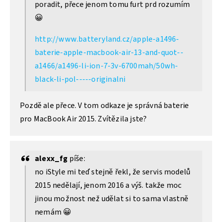
poradit, přece jenom tomu furt prd rozumím
😀
http://www.batteryland.cz/apple-a1496-
baterie-apple-macbook-air-13-and-quot--
a1466/a1496-li-ion-7-3v-6700mah/50wh-
black-li-pol-----originalni
Pozdě ale přece. V tom odkaze je správná baterie
pro MacBook Air 2015. Zvítězila jste?
alexx_fg
píše:
no iStyle mi teď stejně řekl, že servis modelů
2015 nedělají, jenom 2016 a výš. takže moc
jinou možnost než udělat si to sama vlastně
nemám 😀