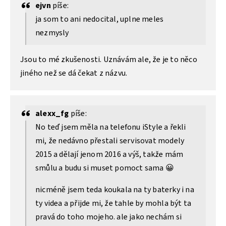
ejvn
píše:
ja som to ani nedocital, uplne meles
nezmysly
Jsou to mé zkušenosti. Uznávám ale, že je to něco
jiného než se dá čekat z názvu.
alexx_fg
píše:
No teď jsem měla na telefonu iStyle a řekli
mi, že nedávno přestali servisovat modely
2015 a dělají jenom 2016 a výš, takže mám
smůlu a budu si muset pomoct sama 😀
nicméně jsem teda koukala na ty baterky i na
ty videa a přijde mi, že tahle by mohla být ta
pravá do toho mojeho. ale jako nechám si