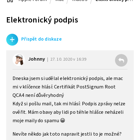
Elektronický podpis
+
Přispět do diskuze
Johnny
27. 10. 2020 v 16:39
Dneska jsem si udělal elektronický podpis, ale mac
mi v klíčence hlásí: Certifikát PostSignum Root
QCA4 není důvěryhodný
Když si pošlu mail, tak mi hlásí: Podpis zprávy nelze
ověřit. Mám obavy aby lidi po téhle hlášce neházeli
moje maily do spamu 😀
Nevíte někdo jak toto napravit jestli to je možné?