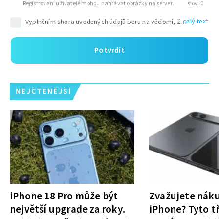
Registrovaní uživatelé mohou nahrávat obrázky na server.
0
celý text
Potvrdit
NEJČTENĚJŠÍ
iPhone 18 Pro může být
Zvažujete nák
největší upgrade za roky.
iPhone? Tyto tř