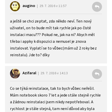
augino
29. 7. 2016 v 11:57
a ještě se chci zeptat, zda někdo neví. Ten nový
uživatel, on to bude mít tak rychle jak po čisté
instalaci macu??? Pokud ne, jak na ni? Abych měl
třeba i appky k dispozici a nemusel je znova
instalovat. Vyplatí se to vůbec(mám už 2 roky bez
reinstalu). Jde to? díky
Azifaral
29. 7. 2016 v 14:13
Co se týká reinstalace, tak to bych vůbec neřešil.
Mám notebook skoro 7 let a jede stále stejně rychle
a žádnou reinstalaci jsem nikdy nepotřeboval. A
rychlost je stále stejná, tam není důvod aby byla