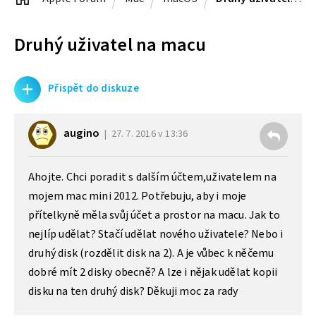
Druhý uživatel na macu
+
Přispět do diskuze
augino
27. 7. 2016 v 13:36
Ahojte. Chci poradit s dalším účtem,uživatelem na
mojem mac mini 2012. Potřebuju, aby i moje
přítelkyně měla svůj účet a prostor na macu. Jak to
nejlíp udělat? Stačí udělat nového uživatele? Nebo i
druhý disk (rozdělit disk na 2). A je vůbec k něčemu
dobré mít 2 disky obecně? A lze i nějak udělat kopii
disku na ten druhý disk? Děkuji moc za rady