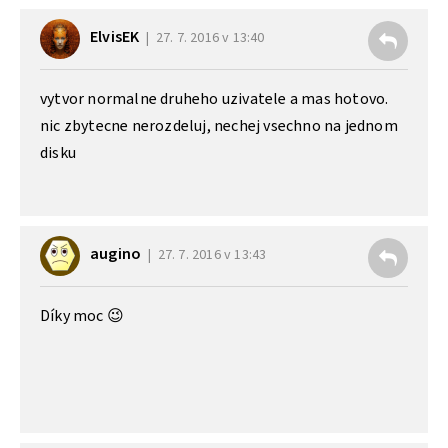
ElvisEK
27. 7. 2016 v 13:40
vytvor normalne druheho uzivatele a mas hotovo.
nic zbytecne nerozdeluj, nechej vsechno na jednom
disku
augino
27. 7. 2016 v 13:43
Díky moc 😉