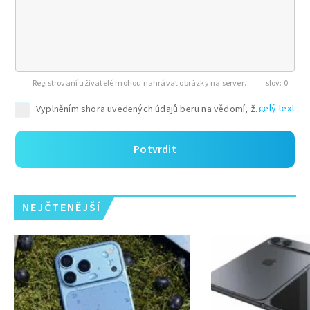
Registrovaní uživatelé mohou nahrávat obrázky na server.
0
celý text
Potvrdit
NEJČTENĚJŠÍ