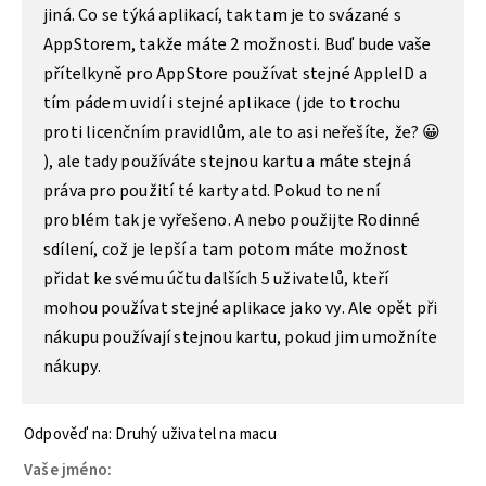
jiná. Co se týká aplikací, tak tam je to svázané s
AppStorem, takže máte 2 možnosti. Buď bude vaše
přítelkyně pro AppStore používat stejné AppleID a
tím pádem uvidí i stejné aplikace (jde to trochu
proti licenčním pravidlům, ale to asi neřešíte, že? 😀
), ale tady používáte stejnou kartu a máte stejná
práva pro použití té karty atd. Pokud to není
problém tak je vyřešeno. A nebo použijte Rodinné
sdílení, což je lepší a tam potom máte možnost
přidat ke svému účtu dalších 5 uživatelů, kteří
mohou používat stejné aplikace jako vy. Ale opět při
nákupu používají stejnou kartu, pokud jim umožníte
nákupy.
Odpověď na: Druhý uživatel na macu
Vaše jméno: