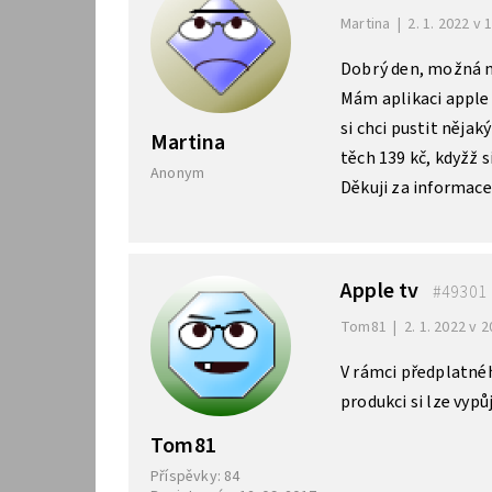
Martina
|
2. 1. 2022 v 
Dobrý den, možná m
Mám aplikaci apple 
si chci pustit nějak
Martina
těch 139 kč, kdyžž 
Anonym
Děkuji za informace 
Apple tv
#49301
Tom81
|
2. 1. 2022 v 2
V rámci předplatnéh
produkci si lze vypů
Tom81
Příspěvky: 84