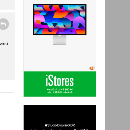
vání.
y