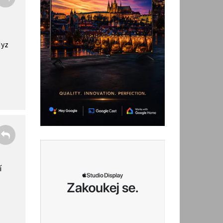
dyz
í