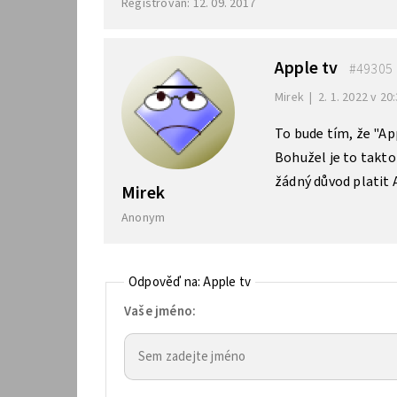
Registrován: 12. 09. 2017
Apple tv
#49305
Mirek
|
2. 1. 2022 v 20
To bude tím, že "Ap
Bohužel je to takto
žádný důvod platit A
Mirek
Anonym
Odpověď na: Apple tv
Vaše jméno: