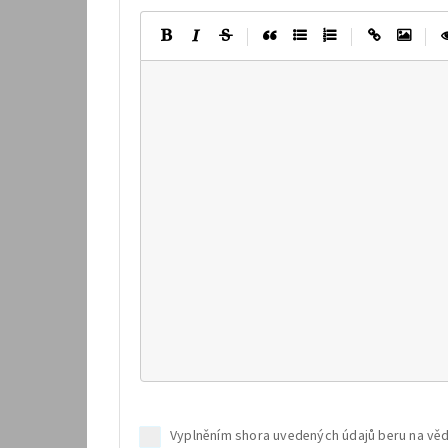
|
|
|