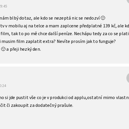
19:45
ám blbý dotaz, ale kdo se nezeptá nic se nedozví 🙂
tv v mobilu aj na telce a mam zaplcene předplatné 139 kč, ale k
ý film, tak to po mě chce další peníze. Nechápu tedy za co se plati
si musim film zaplatit extra? Nevíte prosím jak to funguje?
🙂 a přeji hezký den.
0:24
o si jde pustit vše co je v produkci od applu,ostatní mimo vlastn
jčit či zakoupit za dodatečný prašule.