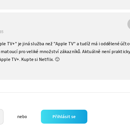
:35
ple TV+" je jiná služba než "Apple TV" a tudíž má i oddělené účto
 matoucí pro veliké množství zákazníků. Aktuálně není praktick
pple TV+. Kupte si Netflix. 🙂
Přihlásit se
nebo