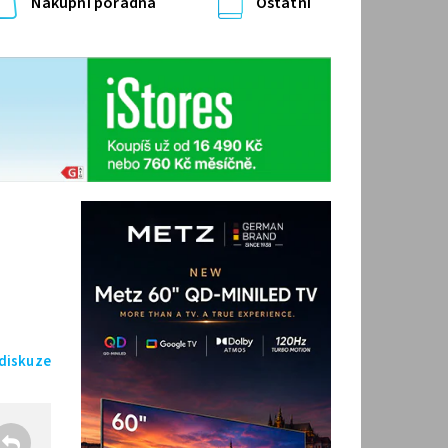
Nákupní poradna
Ostatní
 diskuze