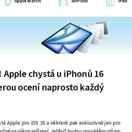
Apple Watch
AirPods
iPad
 Apple chystá u iPhonů 16
erou ocení naprosto každý
stá Apple pro iOS 18 a některé pak exkluzivně jen pro
ročné na výkon zařízení. Jelikož budou prováděny přímo