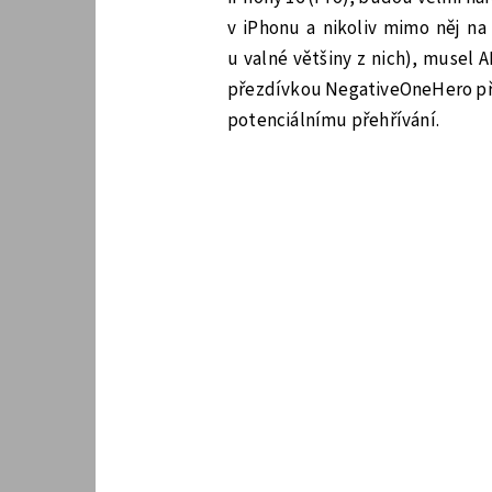
v iPhonu a nikoliv mimo něj na
u valné většiny z nich), musel 
přezdívkou NegativeOneHero přes
potenciálnímu přehřívání.