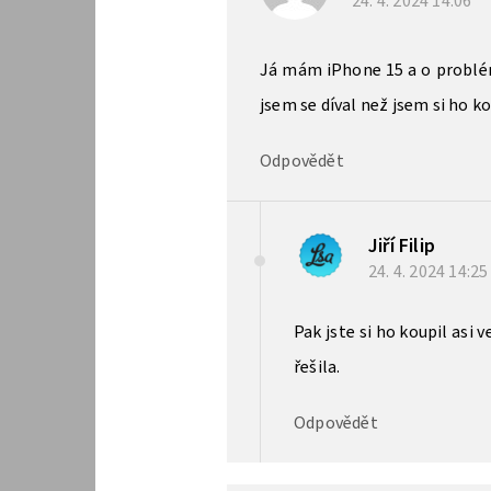
24. 4. 2024
14:06
Já mám iPhone 15 a o problém
jsem se díval než jsem si ho ko
Odpovědět
Jiří Filip
24. 4. 2024
14:2
Pak jste si ho koupil asi v
řešila.
Odpovědět