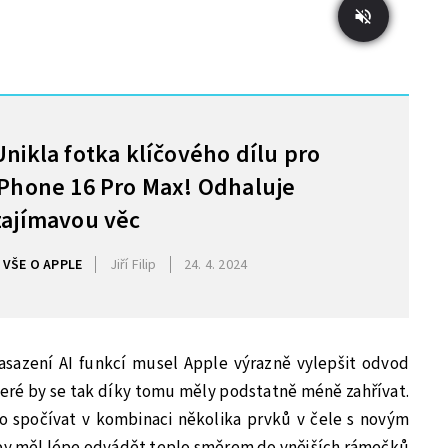
Unikla fotka klíčového dílu pro
iPhone 16 Pro Max! Odhaluje
zajímavou věc
VŠE O APPLE
Jiří Filip
24. 4. 2024
nasazení AI funkcí musel Apple výrazně vylepšit odvod
které by se tak díky tomu měly podstatně méně zahřívat.
o spočívat v kombinaci několika prvků v čele s novým
 by měl lépe odvádět teplo směrem do vnějších rámečků