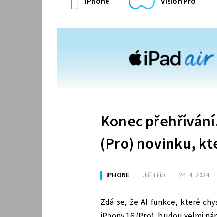
iPhone
Vision Pro
Konec přehřívání!
(Pro) novinku, kt
IPHONE
Jiří Filip
24. 4. 2024
Zdá se, že AI funkce, které chy
iPhony 16 (Pro), budou velmi ná