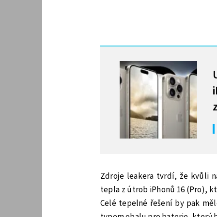
MOHLO BY VÁS ZAJÍMAT
Zdroje leakera tvrdí, že kvůli 
tepla z útrob iPhonů 16 (Pro), 
Celé tepelné řešení by pak měl
typem obalu pro baterie, který