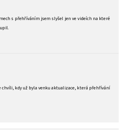
ech s přehříváním jsem slyšel jen ve videích na které
upil.
5
e chvíli, kdy už byla venku aktualizace, která přehřívání