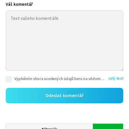
Váš komentář
celý text
Vyplněním shora uvedených údajů beru na vědomí, že společnost TEXT FACTORY s.r.o., sídlem Brno, Durďákova 336/29, Černá Pole, PSČ: 613 00, IČ: 06157831, zapsané u Krajského soudu v Brně, oddíl C, vložka 100399, bude zpracovávat mé osobní údaje uvedené v rámci mnou vyplněného registračního formuláře na základě oprávněných zájmů TEXT FACTORY s.r.o. dle čl. 6 odst. 1 písm. f) GDPR a pro splnění právních povinností (čl. 6 odst. 1 písm. c) GDPR), a to pro tyto účely: nezbytnost zajistit oprávnění návštěvníka webových stránek provozovaných společností TEXT FACTORY s.r.o. přispívat aktivně ke zveřejněným článkům nebo v rámci diskusních fór a výkon práv TEXT FACTORY s.r.o. jako administrátora těchto diskusních fór. Více informací o zpracování osobních údajů a právech lze nalézt v