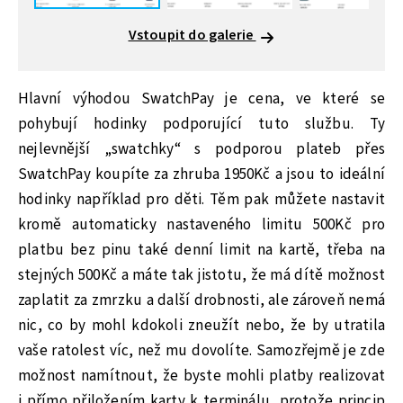
Vstoupit do galerie
Hlavní výhodou SwatchPay je cena, ve které se
pohybují hodinky podporující tuto službu. Ty
nejlevnější „swatchky“ s podporou plateb přes
SwatchPay koupíte za zhruba 1950Kč a jsou to ideální
hodinky například pro děti. Těm pak můžete nastavit
kromě automaticky nastaveného limitu 500Kč pro
platbu bez pinu také denní limit na kartě, třeba na
stejných 500Kč a máte tak jistotu, že má dítě možnost
zaplatit za zmrzku a další drobnosti, ale zároveň nemá
nic, co by mohl kdokoli zneužít nebo, že by utratila
vaše ratolest víc, než mu dovolíte. Samozřejmě je zde
možnost namítnout, že byste mohli platby realizovat
i přímo přiložením karty k terminálu, protože princip