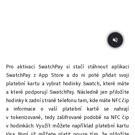
Pro aktivaci SwatchPay si stačí stáhnout aplikaci
SwatchPay z App Store a do ni poté přidat svoji
platební kartu a vybrat hodinky Swatch, které máte
a které podporují SwatchPay. Následně jen přiložíte
hodinky k zadní straně telefonu tam, kde máte NFC čip
a informace o vaší platební kartě se nahrají
v tokenizované, tedy zašifrované podobě na NFC čip
v hodinkách. Využít můžete například platební kartu
Visa. Nyní již můžete platit pouze tím, že přiložíte