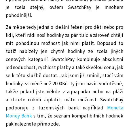
je zcela stejný, ovšem SwatchPay je mnohem
pohodlnější.
Za mě se tedy jedná o ideální řešení pro děti nebo pro
lidi, kteří rádi nosí hodinky za pár tisíc a zároveň chtějí
mít pohodlnou možnost jak nimi platit. Doposud to
totiž nabízely jen chytré hodinky ze zcela jiných
cenových kategorií. SwatchPay kombinuje absolutní
jednoduchost, rychlost platby a také skvělou cenu, jak
se k této službě dostat. Jak jsem již zmínil, stačí vám
hodinky za méně než 2000Kč. Ty jsou navíc vodotěsné,
takže pokud jste někde v aquaparku nebo na pláži
a chcete cokoli zaplatit, máte možnost. SwatchPay
podporuje z tuzemských bank například
Moneta
Money Bank
s tím, že seznam kompatibilních hodinek
pak naleznete
přímo zde
.