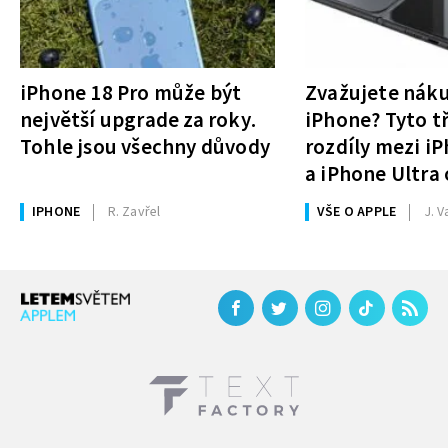
iPhone 18 Pro může být
Zvažujete nák
největší upgrade za roky.
iPhone? Tyto tř
Tohle jsou všechny důvody
rozdíly mezi i
a iPhone Ultra 
rozhodnutí
IPHONE
R. Zavřel
VŠE O APPLE
J. V