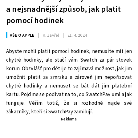
a nejsnadnější způsob, jak platit
pomocí hodinek
VŠE O APPLE
R. Zavřel
21. 4. 2024
Abyste mohli platit pomocí hodinek, nemusíte mít jen
chytré hodinky, ale stačí vám Swatch za pár stovek
korun. Obzvlášť pro děti je to zajímavá možnost, jak jim
umožnit platit za zmrzku a zároveň jim nepořizovat
chytré hodinky a nemuset se bát dát jim platební
kartu. Pojďme se podívat na to, co SwatchPay umí a jak
funguje. Věřím totiž, že si rozhodně najde své
zákazníky, kteří si SwatchPay zamilují.
Reklama