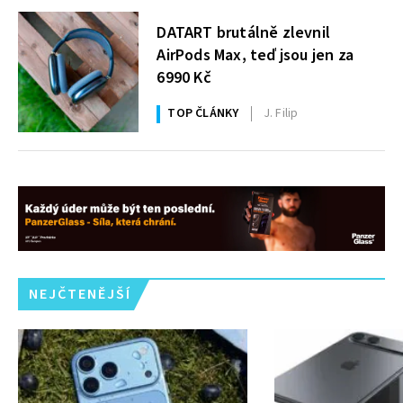
DATART brutálně zlevnil
AirPods Max, teď jsou jen za
6990 Kč
TOP ČLÁNKY
J. Filip
NEJČTENĚJŠÍ