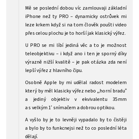
Mě se poslední dobou víc zamlouvaji základní
iPhone než ty PRO – dynamicky ostrůvek mi
leze krkem když si na tom člověk poušti video
přes celou plochu je to horší jak klasický výřez.
U PRO se mi líbí jediná věc a to je možnost
teleobjektivu – i když ano i ten je sporný díky
výrazně nižší kvalitě – je pak otázka zda není
lepší výřez z hlavního čipu.
Osobně Apple by mi udělal radost modelem
který by měl klasicky výřez nebo ,,horní bradu”
a jediný objektiv v ekvivalentu 35mm
a s velkým 1’ snímačem a dobrou optikou.
A vyšlo by je to levněji vypadalo by to čistěji
a bylo by to funkcnejsi než to co poslední léta
dělají.