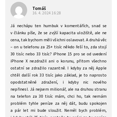
Tomáš
16. 4. 2024
16:28
Já nechápu ten humbuk v komentářích, snad se
v článku píše, že se zvýší kapacita uložiště, ale ne
cena, tak bychom měli všichni oslavovat. A druhá věc
– on u telefonu za 25+ tisíc někdo řeší to, zda stojí
30 tisíc nebo 33 tisíc? iPhone 15 pro se od uvedení
iPhone X nezdražil ani o korunu, přitom všechno
ostatní se zdražilo razantně. I kdyby za něj Apple
chtěl další rok 33 tisíc jako základ, je to naprosto
opodstatněné zdražení, i kdyby nic nového
nepřinesl. Já nejsem milionář, ale na druhou stranu
na telefon za 30 tisíc mám, chci ho, tak nemám
problém tyhle peníze za něj dát, budu spokojen
a pár let mi bude sloužit. Neměl bych problém,