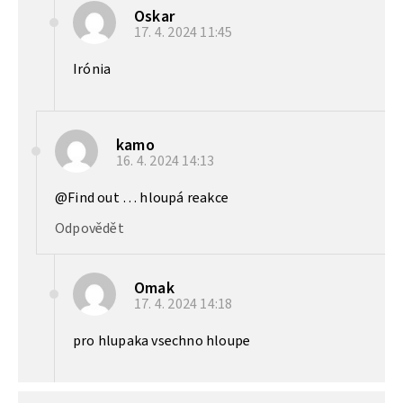
Oskar
17. 4. 2024
11:45
Irónia
kamo
16. 4. 2024
14:13
@Find out … hloupá reakce
Odpovědět
Omak
17. 4. 2024
14:18
pro hlupaka vsechno hloupe