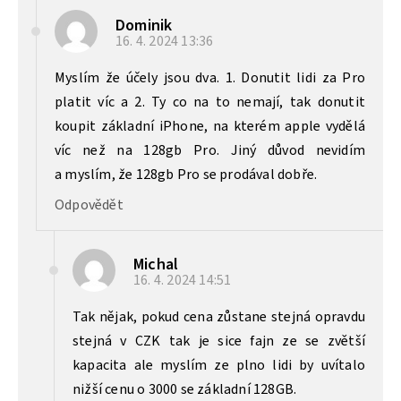
Dominik
16. 4. 2024
13:36
Myslím že účely jsou dva. 1. Donutit lidi za Pro
platit víc a 2. Ty co na to nemají, tak donutit
koupit základní iPhone, na kterém apple vydělá
víc než na 128gb Pro. Jiný důvod nevidím
a myslím, že 128gb Pro se prodával dobře.
Odpovědět
Michal
16. 4. 2024
14:51
Tak nějak, pokud cena zůstane stejná opravdu
stejná v CZK tak je sice fajn ze se zvětší
kapacita ale myslím ze plno lidi by uvítalo
nižší cenu o 3000 se základní 128GB.