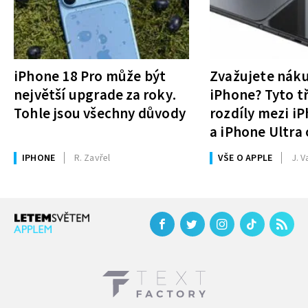
iPhone 18 Pro může být
Zvažujete nák
největší upgrade za roky.
iPhone? Tyto tř
Tohle jsou všechny důvody
rozdíly mezi i
a iPhone Ultra 
rozhodnutí
IPHONE
R. Zavřel
VŠE O APPLE
J. V