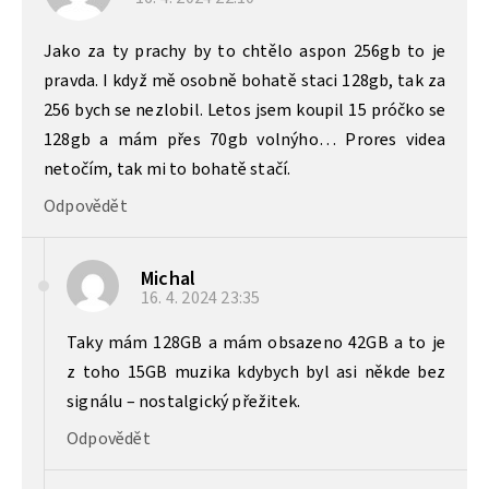
Jako za ty prachy by to chtělo aspon 256gb to je
pravda. I když mě osobně bohatě staci 128gb, tak za
256 bych se nezlobil. Letos jsem koupil 15 próčko se
128gb a mám přes 70gb volnýho… Prores videa
netočím, tak mi to bohatě stačí.
Odpovědět
Michal
16. 4. 2024
23:35
Taky mám 128GB a mám obsazeno 42GB a to je
z toho 15GB muzika kdybych byl asi někde bez
signálu – nostalgický přežitek.
Odpovědět