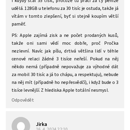
i kdyby stál 35 tisíc, protože tu práci za ty peníze
udělá. 128GB u telefonu za 30 tisíc je ostuda, takže já
vítám v tomto zlepšení, byť si stejně koupím větší
paměť.
PS: Apple zajímá zisk a ne počet prodaných kusů,
takže oni sami vědí moc dobře, proč Pročka
nezlevní. Navíc jak píšu, drtivá většina lidí v téhle
cenové relaci žádné 3 tisíce neřeší. Pokud na něj
někdo nemá (případně nepovažuje za výhodné dát
za mobil 30 tisíc a já to chápu, a respektuju), nebude
na něj mít (případně ho nepřesvědčí), i když bude o 3
tisíce levnější. Z hlediska Apple totální nesmysl.
Odpovědět
Jirka
16. 4. 2024
22:10