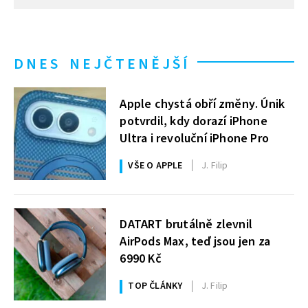
DNES NEJČTENĚJŠÍ
Apple chystá obří změny. Únik
potvrdil, kdy dorazí iPhone
Ultra i revoluční iPhone Pro
VŠE O APPLE
J. Filip
DATART brutálně zlevnil
AirPods Max, teď jsou jen za
6990 Kč
TOP ČLÁNKY
J. Filip