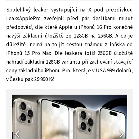
Spolehlivý leaker vystupující na X pod přezdívkou
LeaksApplePro zveřejnil před pár desítkami minut
předpověď, dle které Apple u iPhonů 16 Pro konečně
navýší základní úložiště ze 128GB na 256GB. A co je
důležité, nemá na to jít cestou známou z loňska od
iPhonů 15 Pro Max. Dle leakera totiž 256GB úložiště
nahradí základní 128GB variantu při zachování stávající
ceny základního iPhonu Pro, která je v USA 999 dolarů,
v Česku pak 29 990 Kč.