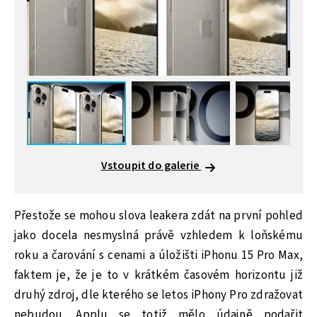
Vstoupit do galerie
Přestože se mohou slova leakera zdát na první pohled
jako docela nesmyslná právě vzhledem k loňskému
roku a čarování s cenami a úložišti iPhonu 15 Pro Max,
faktem je, že je to v krátkém časovém horizontu již
druhý zdroj, dle kterého se letos iPhony Pro zdražovat
nebudou. Applu se totiž mělo údajně podařit