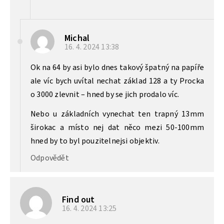
Michal
16. 4. 2024
13:38
Ok na 64 by asi bylo dnes takový špatný na papíře
ale víc bych uvítal nechat základ 128 a ty Procka
o 3000 zlevnit – hned by se jich prodalo víc.
Nebo u základních vynechat ten trapný 13mm
širokac a místo nej dat něco mezi 50-100mm
hned by to byl pouzitelnejsi objektiv.
Odpovědět
Find out
16. 4. 2024
13:25