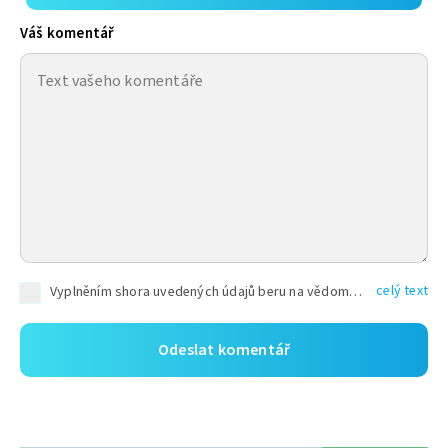
Váš komentář
celý text
Vyplněním shora uvedených údajů beru na vědomí, že společnost TEXT FACTORY s.r.o., sídlem Brno, Durďákova 336/29, Černá Pole, PSČ: 613 00, IČ: 06157831, zapsané u Krajského soudu v Brně, oddíl C, vložka 100399, bude zpracovávat mé osobní údaje uvedené v rámci mnou vyplněného registračního formuláře na základě oprávněných zájmů TEXT FACTORY s.r.o. dle čl. 6 odst. 1 písm. f) GDPR a pro splnění právních povinností (čl. 6 odst. 1 písm. c) GDPR), a to pro tyto účely: nezbytnost zajistit oprávnění návštěvníka webových stránek provozovaných společností TEXT FACTORY s.r.o. přispívat aktivně ke zveřejněným článkům nebo v rámci diskusních fór a výkon práv TEXT FACTORY s.r.o. jako administrátora těchto diskusních fór. Více informací o zpracování osobních údajů a právech lze nalézt v