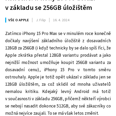
v základu se 256GB úložištěm
VŠE O APPLE
J. Filip
16. 4. 2024
Zatímco iPhony 15 Pro Max se v minulém roce konečně
dočkaly navýšení základního úložiště z dosavadních
128GB za 256GB (i když technicky by se dalo spíš říci, že
Apple zkrátka přestal 128GB variantu prodávat a jako
nejnižší možnost umožňuje koupit 256GB variantu za
dosavadní cenu), iPhony 15 Pro v tomto směru
ostrouhaly. Apple je totiž opět ukázal v základu jen se
128GB úložištěm, za což sklidil od mnoha uživatelů
nemalou kritiku. Kdejaký levný Android má totiž
v současnosti v základu 256GB, přičemž někteří výrobci
se nebojí nasadit dokonce 512GB, aby své zákazníky co
možná nejvíce zaujali. To se má však letos změnit.