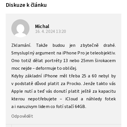
Diskuze k článku
Michal
16. 4. 2024
13:20
Zklamání. Takže budou jen zbytečně drahé.
Smysluplný argument na iPhone Pro je teleobjektiv.
Ono totiž dělat portréty 13 nebo 25mm širokacem
moc nejde – deformuje to obličej.
Kdyby základní iPhone měl třeba 25 a 60 nebyl by
v podstatě důvod platit za Procko. Jenže takto vás
Apple nutí a teď vás donutí platit ještě za kapacitu
kterou nepotřebujete – iCloud a náhledy fotek
a i naruzivym lidem co fotí stačí 64GB.
Odpovědět