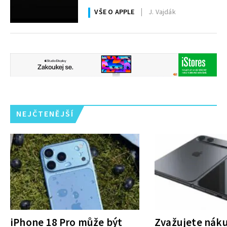
i 200MPx foťák
VŠE O APPLE
J. Vajdák
NEJČTENĚJŠÍ
iPhone 18 Pro může být
Zvažujete nák