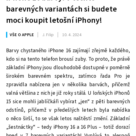
barevných variantách si budete
moci koupit letošní iPhony!
VŠE O APPLE
J. Filip
10. 4. 2024
Barvy chystaného iPhone 16 zajímají zřejmě každého,
kdo si na tento telefon brousí zuby. To proto, že právě
základní iPhony jsou dlouhodobě dostupné v poměrně
širokém barevném spektru, zatímco řada Pro je
zpravidla nabízena jen v několika barvách, přičemž
valná většina z nich je již roky stálá. U loňských iPhonů
15 sice mohli jablíčkáři vybírat „jen“ z pěti barevných
odstínů, přičemž v předešlých letech byla nabídka
o něco širší, to se však letos naštěstí změní. Základní
„šestnáctky“ – tedy iPhony 16 a 16 Plus – totiž dorazí
hned v 7 barevných variantách! Vyplývá to alespoň