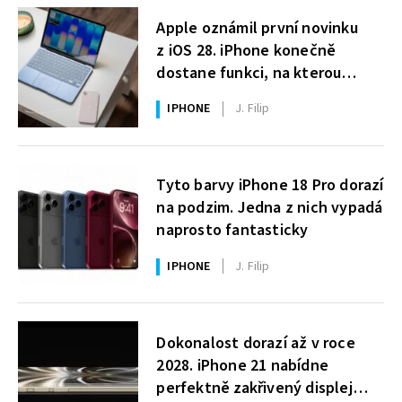
Apple oznámil první novinku
z iOS 28. iPhone konečně
dostane funkci, na kterou
uživatelé Windows čekají roky
IPHONE
J. Filip
Tyto barvy iPhone 18 Pro dorazí
na podzim. Jedna z nich vypadá
naprosto fantasticky
IPHONE
J. Filip
Dokonalost dorazí až v roce
2028. iPhone 21 nabídne
perfektně zakřivený displej