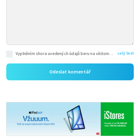
celý text
Vyplněním shora uvedených údajů beru na vědomí, že společnost TEXT FACTORY s.r.o., sídlem Brno, Durďákova 336/29, Černá Pole, PSČ: 613 00, IČ: 06157831, zapsané u Krajského soudu v Brně, oddíl C, vložka 100399, bude zpracovávat mé osobní údaje uvedené v rámci mnou vyplněného registračního formuláře na základě oprávněných zájmů TEXT FACTORY s.r.o. dle čl. 6 odst. 1 písm. f) GDPR a pro splnění právních povinností (čl. 6 odst. 1 písm. c) GDPR), a to pro tyto účely: nezbytnost zajistit oprávnění návštěvníka webových stránek provozovaných společností TEXT FACTORY s.r.o. přispívat aktivně ke zveřejněným článkům nebo v rámci diskusních fór a výkon práv TEXT FACTORY s.r.o. jako administrátora těchto diskusních fór. Více informací o zpracování osobních údajů a právech lze nalézt v