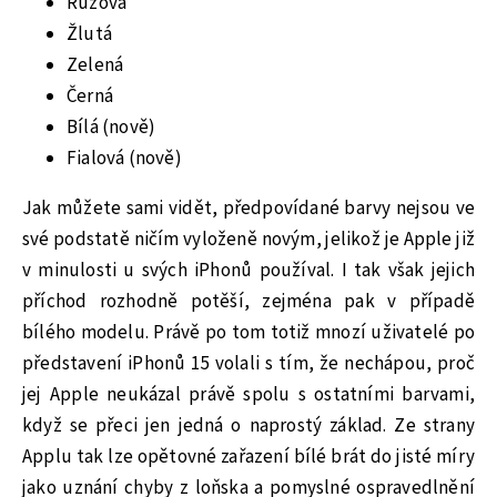
Růžová
Žlutá
Zelená
Černá
Bílá (nově)
Fialová (nově)
Jak můžete sami vidět, předpovídané barvy nejsou ve
své podstatě ničím vyloženě novým, jelikož je Apple již
v minulosti u svých iPhonů používal. I tak však jejich
příchod rozhodně potěší, zejména pak v případě
bílého modelu. Právě po tom totiž mnozí uživatelé po
představení iPhonů 15 volali s tím, že nechápou, proč
jej Apple neukázal právě spolu s ostatními barvami,
když se přeci jen jedná o naprostý základ. Ze strany
Applu tak lze opětovné zařazení bílé brát do jisté míry
jako uznání chyby z loňska a pomyslné ospravedlnění