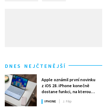
DNES NEJČTENĚJŠÍ
Apple oznámil první novinku
z iOS 28. iPhone konečně
dostane funkci, na kterou
uživatelé Windows čekají roky
IPHONE
J. Filip