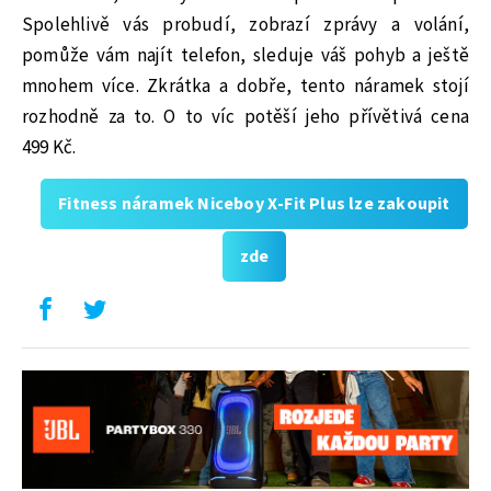
Spolehlivě vás probudí, zobrazí zprávy a volání,
pomůže vám najít telefon, sleduje váš pohyb a ještě
mnohem více. Zkrátka a dobře, tento náramek stojí
rozhodně za to. O to víc potěší jeho přívětivá cena
499 Kč.
Fitness náramek Niceboy X-Fit Plus lze zakoupit
zde