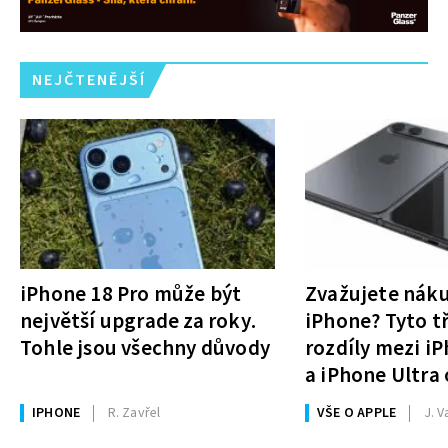
NEJČTENĚJŠÍ
iPhone 18 Pro může být
Zvažujete nák
největší upgrade za roky.
iPhone? Tyto tř
Tohle jsou všechny důvody
rozdíly mezi i
a iPhone Ultra 
rozhodnutí
IPHONE
R. Zavřel
VŠE O APPLE
J. V