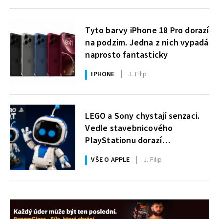
Tyto barvy iPhone 18 Pro dorazí
na podzim. Jedna z nich vypadá
naprosto fantasticky
IPHONE
J. Filip
LEGO a Sony chystají senzaci.
Vedle stavebnicového
PlayStationu dorazí
i legendární Astro Bot a bude
VŠE O APPLE
J. Filip
zdarma