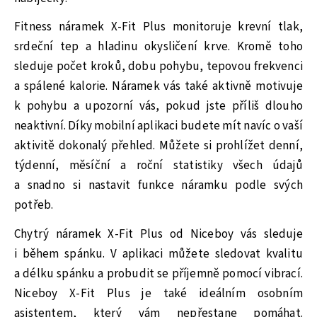
Fitness náramek X-Fit Plus monitoruje krevní tlak,
srdeční tep a hladinu okysličení krve. Kromě toho
sleduje počet kroků, dobu pohybu, tepovou frekvenci
a spálené kalorie. Náramek vás také aktivně motivuje
k pohybu a upozorní vás, pokud jste příliš dlouho
neaktivní. Díky mobilní aplikaci budete mít navíc o vaší
aktivitě dokonalý přehled. Můžete si prohlížet denní,
týdenní, měsíční a roční statistiky všech údajů
a snadno si nastavit funkce náramku podle svých
potřeb.
Chytrý náramek X-Fit Plus od Niceboy vás sleduje
i během spánku. V aplikaci můžete sledovat kvalitu
a délku spánku a probudit se příjemně pomocí vibrací.
Niceboy X-Fit Plus je také ideálním osobním
asistentem, který vám nepřestane pomáhat.