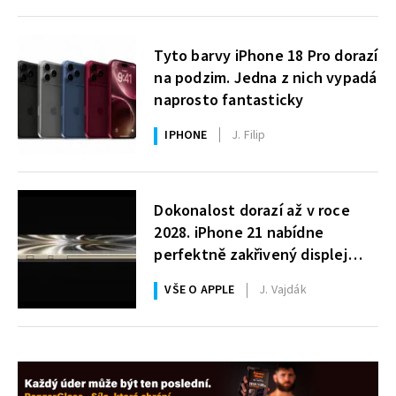
Tyto barvy iPhone 18 Pro dorazí
na podzim. Jedna z nich vypadá
naprosto fantasticky
IPHONE
J. Filip
Dokonalost dorazí až v roce
2028. iPhone 21 nabídne
perfektně zakřivený displej
i 200MPx foťák
VŠE O APPLE
J. Vajdák