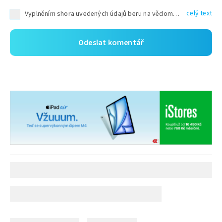
celý text
Vyplněním shora uvedených údajů beru na vědomí, že společnost TEXT FACTORY s.r.o., sídlem Brno, Durďákova 336/29, Černá Pole, PSČ: 613 00, IČ: 06157831, zapsané u Krajského soudu v Brně, oddíl C, vložka 100399, bude zpracovávat mé osobní údaje uvedené v rámci mnou vyplněného registračního formuláře na základě oprávněných zájmů TEXT FACTORY s.r.o. dle čl. 6 odst. 1 písm. f) GDPR a pro splnění právních povinností (čl. 6 odst. 1 písm. c) GDPR), a to pro tyto účely: nezbytnost zajistit oprávnění návštěvníka webových stránek provozovaných společností TEXT FACTORY s.r.o. přispívat aktivně ke zveřejněným článkům nebo v rámci diskusních fór a výkon práv TEXT FACTORY s.r.o. jako administrátora těchto diskusních fór. Více informací o zpracování osobních údajů a právech lze nalézt v