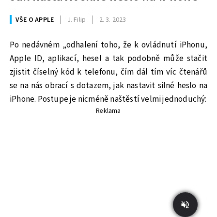
VŠE O APPLE
J. Filip
2. 3. 2023
Po nedávném „odhalení toho, že k ovládnutí iPhonu,
Apple ID, aplikací, hesel a tak podobně může stačit
zjistit číselný kód k telefonu, čím dál tím víc čtenářů
se na nás obrací s dotazem, jak nastavit silné heslo na
iPhone. Postupe je nicméně naštěstí velmi jednoduchý:
Reklama