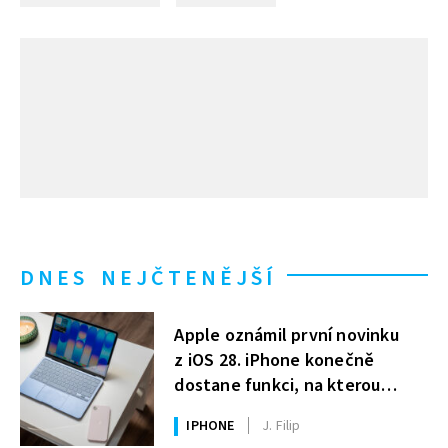
DNES NEJČTENĚJŠÍ
Apple oznámil první novinku
z iOS 28. iPhone konečně
dostane funkci, na kterou
uživatelé Windows čekají roky
IPHONE
J. Filip