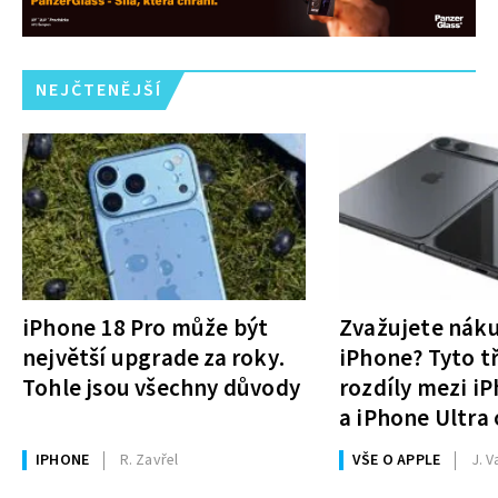
NEJČTENĚJŠÍ
iPhone 18 Pro může být
Zvažujete nák
největší upgrade za roky.
iPhone? Tyto tř
Tohle jsou všechny důvody
rozdíly mezi i
a iPhone Ultra 
rozhodnutí
IPHONE
R. Zavřel
VŠE O APPLE
J. V