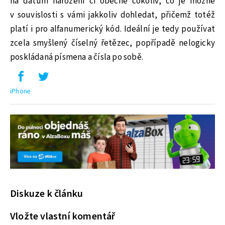
na datum narození či obecně cokoliv, co je možné
v souvislosti s vámi jakkoliv dohledat, přičemž totéž
platí i pro alfanumerický kód. Ideální je tedy používat
zcela smyšlený číselný řetězec, popřípadě nelogicky
poskládaná písmena a čísla po sobě.
iPhone
Diskuze k článku
Vložte vlastní komentář