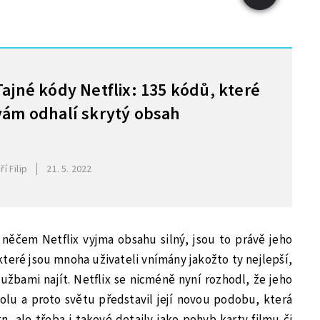
Tajné kódy Netflix: 135 kódů, které
vám odhalí skrytý obsah
iří Filip
21. 5. 2022
 v něčem Netflix vyjma obsahu silný, jsou to právě jeho
které jsou mnoha uživateli vnímány jakožto ty nejlepší,
užbami najít. Netflix se nicméně nyní rozhodl, že jeho
olu a proto světu představil její novou podobu, která
n, ale třeba i takové detaily jako pohyb karty filmu či