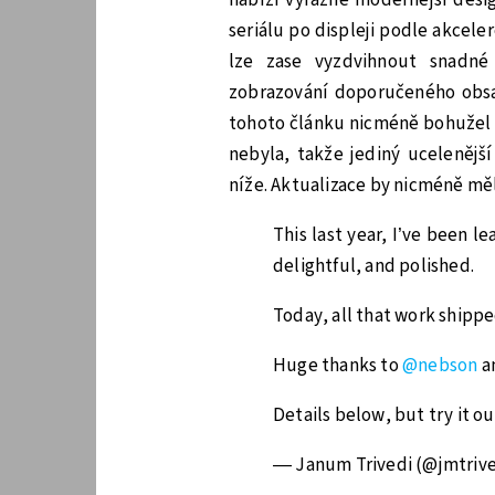
seriálu po displeji podle akcel
lze zase vyzdvihnout snadné 
zobrazování doporučeného obsa
tohoto článku nicméně bohužel z
nebyla, takže jediný ucelenějš
níže. Aktualizace by nicméně měl
This last year, I’ve been l
delightful, and polished.
Today, all that work shippe
Huge thanks to
@nebson
a
Details below, but try it o
— Janum Trivedi (@jmtriv