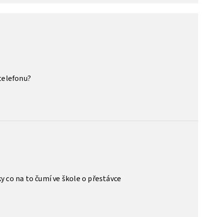
 telefonu?
9
y co na to čumí ve škole o přestávce