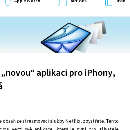
Apple Watch
AirPods
iPad
l „novou“ aplikaci pro iPhony,
á
e obsah ze streamovací služby Netflix, zbystřete. Tento
ovou verzi své aplikace, která je nyní pro uživatele