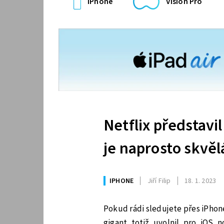
iPhone
Vision Pro
Netflix představi
je naprosto skvěl
IPHONE
Jiří Filip
18. 1. 2023
Pokud rádi sledujete přes iPhon
gigant totiž uvolnil pro iOS n