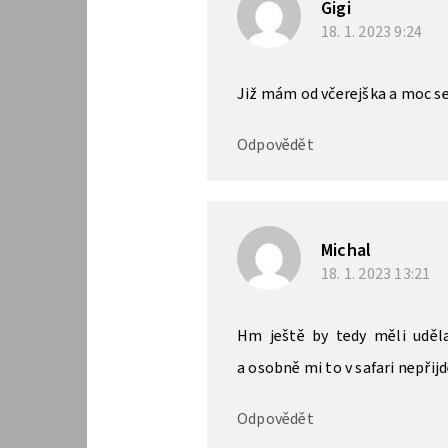
Gigi
18. 1. 2023
9:24
Již mám od včerejška a moc se 
Odpovědět
Michal
18. 1. 2023
13:21
Hm ještě by tedy měli uděl
a osobně mi to v safari nepřij
Odpovědět