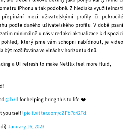
erometru iPhonu a tak podobně. Z hlediska využitelnosti
přepínání mezi uživatelskými profily či pokročilé
hu podle daného uživatelského profilu. V době psaní
atím minimálně u nás v redakci aktualizace k dispozici
í pohled, který jsme vám schopni nabídnout, je video
a být rozšiřována ve vlnách v horizontu dnů.
eading a UI refresh to make Netflix feel more fluid,
d!
nd
@b3ll
for helping bring this to life ❤️
ut yourself!
pic.twitter.com/cZFb7c42Fd
edi)
January 16, 2023