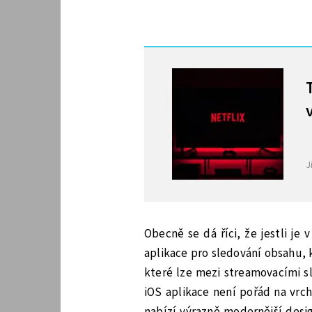
MOHLO BY VÁS ZAJÍMAT
J
Obecně se dá říci, že jestli je
aplikace pro sledování obsahu, 
které lze mezi streamovacími sl
iOS aplikace není pořád na vrch
nabízí výrazně modernější desig