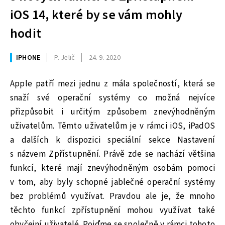
iOS 14, které by se vám mohly
hodit
IPHONE
P. Jelič
24. 9. 2020
Apple patří mezi jednu z mála společností, která se
snaží své operační systémy co možná nejvíce
přizpůsobit i určitým způsobem znevýhodněným
uživatelům. Těmto uživatelům je v rámci iOS, iPadOS
a dalších k dispozici speciální sekce Nastavení
s názvem Zpřístupnění. Právě zde se nachází většina
funkcí, které mají znevýhodněným osobám pomoci
v tom, aby byly schopné jablečné operační systémy
bez problémů využívat. Pravdou ale je, že mnoho
těchto funkcí zpřístupnění mohou využívat také
obyčejní uživatelé. Pojďme se společně v rámci tohoto