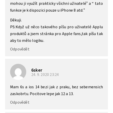
mohou ji využít prakticky všichni uživatelé” a “ tato
funkce je k dispozici pouze u iPhone 8 atd.”
Děkuji.
PS:Když už něco takového píšu pro uživatelé Applu
produktů a jsem stránka pro Apple fans,tak píšu tak
aby to mělo logiku.
Odpovědět
6sker
24. 9. 2020
23:24
Mam 6s a ios 14 bezi jak z praku, bez sebemensich
zaskobrtu. Pocitove lepe jak 12 a 13.
Odpovědět