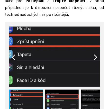
akce pro
Poklepání
a
Trojité klepnutí.
V obou
případech je k dispozici nespočet různých akcí, od
těch jednoduchých, až po složitější.