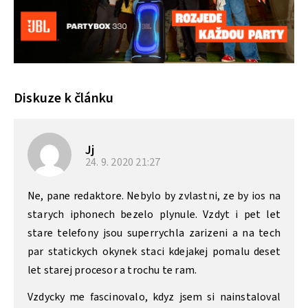
Diskuze k článku
Jj
24. 9. 2020
21:27
Ne, pane redaktore. Nebylo by zvlastni, ze by ios na
starych iphonech bezelo plynule. Vzdyt i pet let
stare telefony jsou superrychla zarizeni a na tech
par statickych okynek staci kdejakej pomalu deset
let starej procesor a trochu te ram.
Vzdycky me fascinovalo, kdyz jsem si nainstaloval