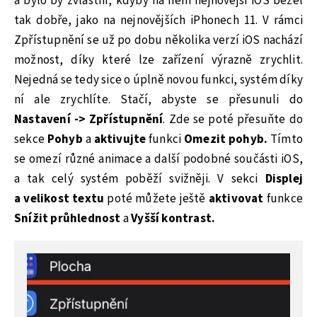
a bylo by zvláštní, kdyby na něm nejnovější iOS běžel
tak dobře, jako na nejnovějších iPhonech 11. V rámci
Zpřístupnění se už po dobu několika verzí iOS nachází
možnost, díky které lze zařízení výrazně zrychlit.
Nejedná se tedy sice o úplně novou funkci, systém díky
ní ale zrychlíte. Stačí, abyste se přesunuli do
Nastavení -> Zpřístupnění
. Zde se poté přesuňte do
sekce
Pohyb
a
aktivujte
funkci
Omezit pohyb.
Tímto
se omezí různé animace a další podobné součásti iOS,
a tak celý systém poběží svižněji. V sekci
Displej
a velikost textu
poté můžete ještě
aktivovat
funkce
Snížit průhlednost
a
Vyšší kontrast.