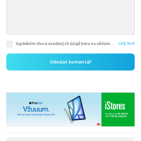
celý text
Vyplněním shora uvedených údajů beru na vědomí, že společnost TEXT FACTORY s.r.o., sídlem Brno, Durďákova 336/29, Černá Pole, PSČ: 613 00, IČ: 06157831, zapsané u Krajského soudu v Brně, oddíl C, vložka 100399, bude zpracovávat mé osobní údaje uvedené v rámci mnou vyplněného registračního formuláře na základě oprávněných zájmů TEXT FACTORY s.r.o. dle čl. 6 odst. 1 písm. f) GDPR a pro splnění právních povinností (čl. 6 odst. 1 písm. c) GDPR), a to pro tyto účely: nezbytnost zajistit oprávnění návštěvníka webových stránek provozovaných společností TEXT FACTORY s.r.o. přispívat aktivně ke zveřejněným článkům nebo v rámci diskusních fór a výkon práv TEXT FACTORY s.r.o. jako administrátora těchto diskusních fór. Více informací o zpracování osobních údajů a právech lze nalézt v