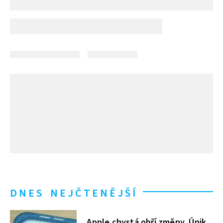
DNES NEJČTENĚJŠÍ
Apple chystá obří změny. Únik