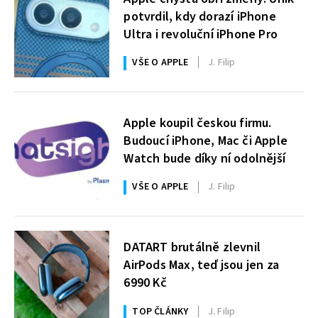
potvrdil, kdy dorazí iPhone
Ultra i revoluční iPhone Pro
VŠE O APPLE
J. Filip
Apple koupil českou firmu.
Budoucí iPhone, Mac či Apple
Watch bude díky ní odolnější
VŠE O APPLE
J. Filip
DATART brutálně zlevnil
AirPods Max, teď jsou jen za
6990 Kč
TOP ČLÁNKY
J. Filip