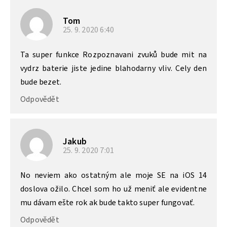
Tom
25. 9. 2020
6:40
Ta super funkce Rozpoznavani zvuků bude mit na
vydrz baterie jiste jedine blahodarny vliv. Cely den
bude bezet.
Odpovědět
Jakub
25. 9. 2020
7:01
No neviem ako ostatným ale moje SE na iOS 14
doslova ožilo. Chcel som ho už meniť ale evidentne
mu dávam ešte rok ak bude takto super fungovať.
Odpovědět