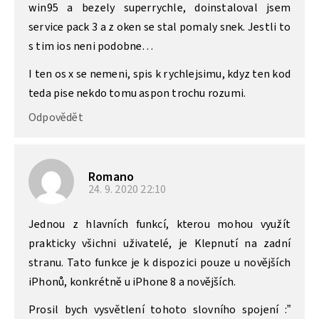
win95 a bezely superrychle, doinstaloval jsem
service pack 3 a z oken se stal pomaly snek. Jestli to
s tim ios neni podobne…
I ten os x se nemeni, spis k rychlejsimu, kdyz ten kod
teda pise nekdo tomu aspon trochu rozumi.
Odpovědět
Romano
24. 9. 2020
22:10
Jednou z hlavních funkcí, kterou mohou využít
prakticky všichni uživatelé, je Klepnutí na zadní
stranu. Tato funkce je k dispozici pouze u novějších
iPhonů, konkrétně u iPhone 8 a novějších.
Prosil bych vysvětlení tohoto slovního spojení :”