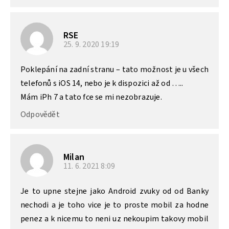
RSE
25. 9. 2020
19:19
Poklepání na zadní stranu – tato možnost je u všech
telefonů s iOS 14, nebo je k dispozici až od …..
Mám iPh 7 a tato fce se mi nezobrazuje.
Odpovědět
Milan
11. 6. 2021
8:09
Je to upne stejne jako Android zvuky od od Banky
nechodi a je toho vice je to proste mobil za hodne
penez a k nicemu to neni uz nekoupim takovy mobil