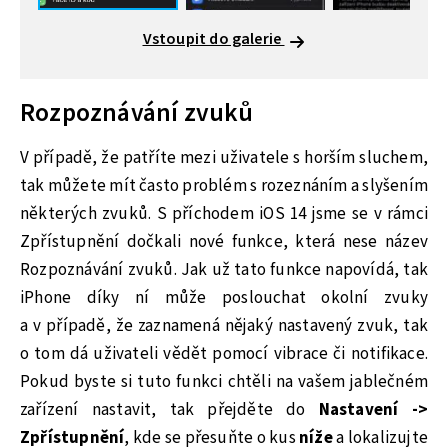
Vstoupit do galerie
Rozpoznávání zvuků
V případě, že patříte mezi uživatele s horším sluchem,
tak můžete mít často problém s rozeznáním a slyšením
některých zvuků. S příchodem iOS 14 jsme se v rámci
Zpřístupnění dočkali nové funkce, která nese název
Rozpoznávání zvuků. Jak už tato funkce napovídá, tak
iPhone díky ní může poslouchat okolní zvuky
a v případě, že zaznamená nějaký nastavený zvuk, tak
o tom dá uživateli vědět pomocí vibrace či notifikace.
Pokud byste si tuto funkci chtěli na vašem jablečném
zařízení nastavit, tak přejděte do
Nastavení ->
Zpřístupnění
, kde se přesuňte o kus
níže
a lokalizujte