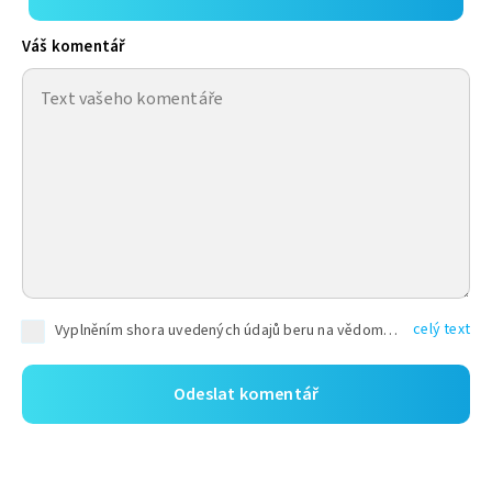
Váš komentář
celý text
Vyplněním shora uvedených údajů beru na vědomí, že společnost TEXT FACTORY s.r.o., sídlem Brno, Durďákova 336/29, Černá Pole, PSČ: 613 00, IČ: 06157831, zapsané u Krajského soudu v Brně, oddíl C, vložka 100399, bude zpracovávat mé osobní údaje uvedené v rámci mnou vyplněného registračního formuláře na základě oprávněných zájmů TEXT FACTORY s.r.o. dle čl. 6 odst. 1 písm. f) GDPR a pro splnění právních povinností (čl. 6 odst. 1 písm. c) GDPR), a to pro tyto účely: nezbytnost zajistit oprávnění návštěvníka webových stránek provozovaných společností TEXT FACTORY s.r.o. přispívat aktivně ke zveřejněným článkům nebo v rámci diskusních fór a výkon práv TEXT FACTORY s.r.o. jako administrátora těchto diskusních fór. Více informací o zpracování osobních údajů a právech lze nalézt v