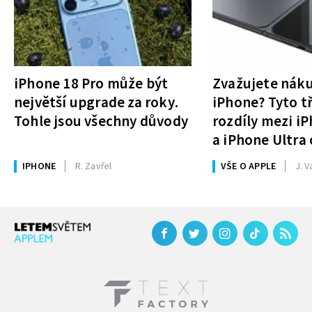
iPhone 18 Pro může být
Zvažujete nák
největší upgrade za roky.
iPhone? Tyto tř
Tohle jsou všechny důvody
rozdíly mezi i
a iPhone Ultra 
rozhodnutí
IPHONE
R. Zavřel
VŠE O APPLE
J. V