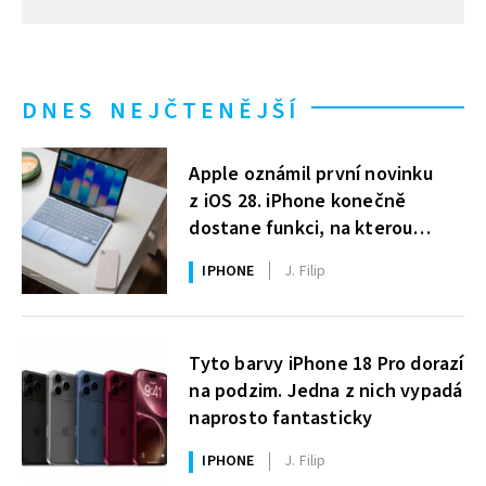
DNES NEJČTENĚJŠÍ
Apple oznámil první novinku
z iOS 28. iPhone konečně
dostane funkci, na kterou
uživatelé Windows čekají roky
IPHONE
J. Filip
Tyto barvy iPhone 18 Pro dorazí
na podzim. Jedna z nich vypadá
naprosto fantasticky
IPHONE
J. Filip