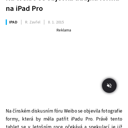
na iPad Pro
IPAD
R. Zavřel
8. 1. 2015
Reklama
Na čínském diskusním fóru Weibo se objevila fotografie
formy, která by měla patřit iPadu Pro. Právě tento
tablet se v letošním roce očekává a spekulací je již