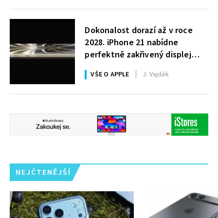
Dokonalost dorazí až v roce
2028. iPhone 21 nabídne
perfektně zakřivený displej
i 200MPx foťák
VŠE O APPLE
J. Vajdák
NEJČTENĚJŠÍ