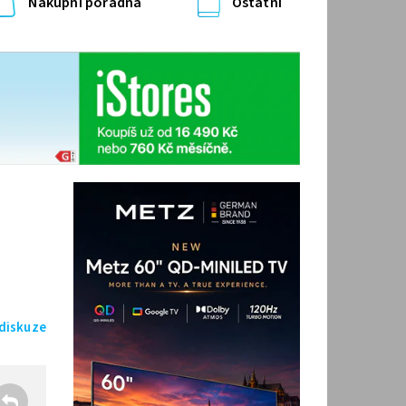
Nákupní poradna
Ostatní
 diskuze