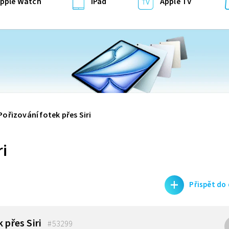
pple Watch
iPad
Apple TV
Pořizování fotek přes Siri
ri
+
Přispět do
 přes Siri
#53299