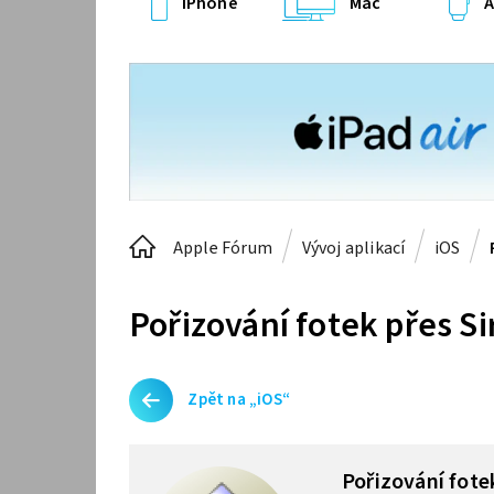
iPhone
Mac
A
Apple Fórum
Vývoj aplikací
iOS
Pořizování fotek přes Si
Zpět na „iOS“
Pořizování fotek