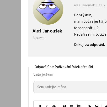
Aleš Janoušek
|
13. 7.
Dobrý den,
mam dotaz jestli jd
fotoaparátu...?
Aleš Janoušek
Nedaří se mi totiž 
Anonym
Dekuji za odpověď.
Odpověď na: Pořizování fotek přes Siri
Vaše jméno:
|
|
|