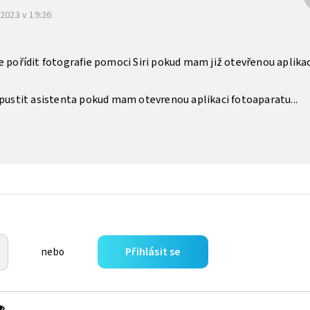
 2023 v 19:26
e pořídit fotografie pomoci Siri pokud mam již otevřenou aplikac
spustit asistenta pokud mam otevrenou aplikaci fotoaparatu...
Přihlásit se
nebo