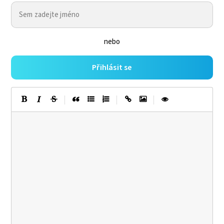
nebo
Přihlásit se
|
|
|