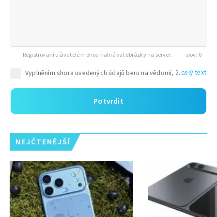
Registrovaní uživatelé mohou nahrávat obrázky na server.
0
celý text
Potvrdit
NEJČTENĚJŠÍ