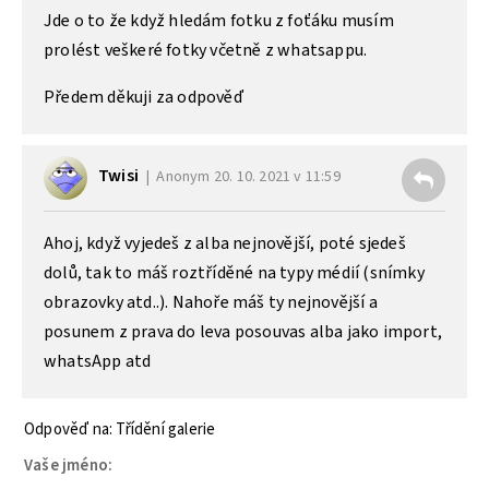
Jde o to že když hledám fotku z foťáku musím
prolést veškeré fotky včetně z whatsappu.
Předem děkuji za odpověď
Twisi
Anonym
20. 10. 2021 v 11:59
Ahoj, když vyjedeš z alba nejnovější, poté sjedeš
dolů, tak to máš roztříděné na typy médií (snímky
obrazovky atd..). Nahoře máš ty nejnovější a
posunem z prava do leva posouvas alba jako import,
whatsApp atd
Odpověď na: Třídění galerie
Vaše jméno: