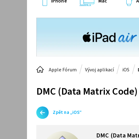
iPhone
Mac
A
Apple Fórum
Vývoj aplikací
iOS
DMC (Data Matrix Code)
Zpět na „iOS“
DMC (Data Matr