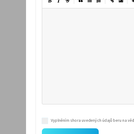
|
|
|