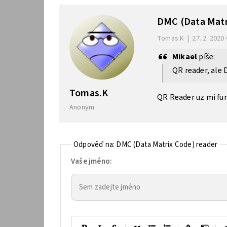
DMC (Data Matr
Tomas.K
|
27. 2. 2020
Mikael
píše:
QR reader, ale 
Tomas.K
QR Reader uz mi fun
Anonym
Odpověď na: DMC (Data Matrix Code) reader
Vaše jméno: