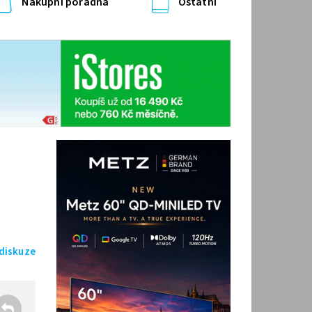
Nákupní poradna
Ostatní
 diskuze