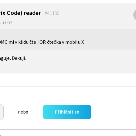
ix Code) reader
#41155
 v 11:37
DMC mi v klidu čte i QR čtečka v mobilu X
guje. Dekuji.
Přihlásit se
nebo