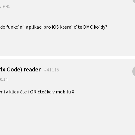
v 9:41
do funkcˇni´ aplikaci pro iOS ktera´ cˇte DMC ko´dy?
ix Code) reader
#41115
10:14
i v klidu čte i QR čtečka v mobilu X