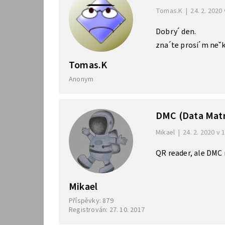
Tomas.K
|
24. 2. 2020 
Dobry´ den.
zna´te prosi´m neˇk
Tomas.K
Anonym
DMC (Data Matr
Mikael
|
24. 2. 2020 v 
QR reader, ale DMC m
Mikael
Příspěvky: 879
Registrován: 27. 10. 2017