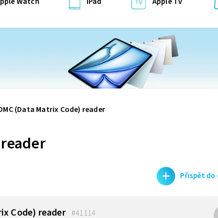
pple Watch
iPad
Apple TV
DMC (Data Matrix Code) reader
 reader
+
Přispět do
ix Code) reader
#41114